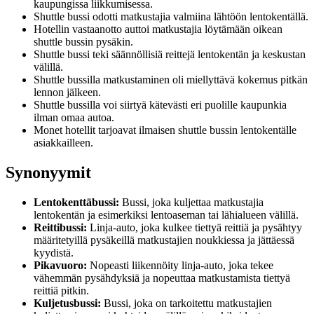
kaupungissa liikkumisessa.
Shuttle bussi odotti matkustajia valmiina lähtöön lentokentällä.
Hotellin vastaanotto auttoi matkustajia löytämään oikean
shuttle bussin pysäkin.
Shuttle bussi teki säännöllisiä reittejä lentokentän ja keskustan
välillä.
Shuttle bussilla matkustaminen oli miellyttävä kokemus pitkän
lennon jälkeen.
Shuttle bussilla voi siirtyä kätevästi eri puolille kaupunkia
ilman omaa autoa.
Monet hotellit tarjoavat ilmaisen shuttle bussin lentokentälle
asiakkailleen.
Synonyymit
Lentokenttäbussi:
Bussi, joka kuljettaa matkustajia
lentokentän ja esimerkiksi lentoaseman tai lähialueen välillä.
Reittibussi:
Linja-auto, joka kulkee tiettyä reittiä ja pysähtyy
määritetyillä pysäkeillä matkustajien noukkiessa ja jättäessä
kyydistä.
Pikavuoro:
Nopeasti liikennöity linja-auto, joka tekee
vähemmän pysähdyksiä ja nopeuttaa matkustamista tiettyä
reittiä pitkin.
Kuljetusbussi:
Bussi, joka on tarkoitettu matkustajien