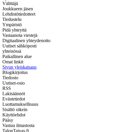
Välittäjä
Joukkueen jäsen
Lehdistötiedotteet
Tiedustelu
Ympäristö
Pidä yhteyttä
Vastaanota viestejä
Digitaalinen yhteydenotto
Uutiset sähköposti
yhteisössä
Paikallinen alue
Omat linkit
Sivun yleiskatsaus
Blogikirjoitus
Tiedosto
Uutiset-osio
RSS
Lakisäännöt
Evästetiedot
Luottamuksellisuus
Sisältö oikein
Käyttöehdot
Pääsy
Vastuu ilmastosta
TalonTaivas.fi