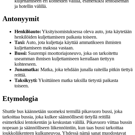
kuljettamiseen eri kohteiden välillä, esimerkiksi lentoaseman
ja hotellin välillä.
Antonyymit
Henkilöauto:
Yksityisomistuksessa oleva auto, jota käytetään
henkilöiden kuljettamiseen paikasta toiseen.
Taxi:
Auto, jota kuljettaja käyttää ammatikseen ihmisten
kuljettamiseen maksua vastaan.
Bussi:
Suurempi moottoriajoneuvo, joka on tarkoitettu
useamman ihmisen kuljettamiseen kerrallaan tiettyyn
kohteeseen.
Junamatka:
Matka, joka tehdään junalla raiteilla pitkin tiettyä
reittiä.
Taksikyyti:
Yksittäinen matka taksilla tietystä paikasta
toiseen.
Etymologia
Shuttle bus käännetään suomeksi termillä pikavuoro bussi, joka
tarkoittaa bussia, joka kulkee säännöllisesti tietyllä reitillä
esimerkiksi lentokentän ja keskustan välillä. Pikavuoro viittaa bussin
nopeaan ja säännölliseen liikennöintiin, kun taas bussi tarkoittaa
joukkoliikenteen kulkuneuvoa. Yhdessä nämä sanat muodostavat