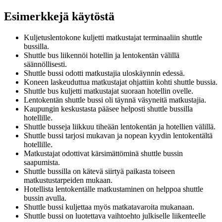
Esimerkkejä käytöstä
Kuljetuslentokone kuljetti matkustajat terminaaliin shuttle
bussilla.
Shuttle bus liikennöi hotellin ja lentokentän välillä
säännöllisesti.
Shuttle bussi odotti matkustajia uloskäynnin edessä.
Koneen laskeuduttua matkustajat ohjattiin kohti shuttle bussia.
Shuttle bus kuljetti matkustajat suoraan hotellin ovelle.
Lentokentän shuttle bussi oli täynnä väsyneitä matkustajia.
Kaupungin keskustasta pääsee helposti shuttle bussilla
hotellille.
Shuttle busseja liikkuu tiheään lentokentän ja hotellien välillä.
Shuttle bussi tarjosi mukavan ja nopean kyydin lentokentältä
hotellille.
Matkustajat odottivat kärsimättöminä shuttle bussin
saapumista.
Shuttle bussilla on kätevä siirtyä paikasta toiseen
matkustustarpeiden mukaan.
Hotellista lentokentälle matkustaminen on helppoa shuttle
bussin avulla.
Shuttle bussi kuljettaa myös matkatavaroita mukanaan.
Shuttle bussi on luotettava vaihtoehto julkiselle liikenteelle