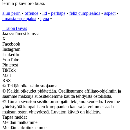
termin pikavuoro bussi.
alun perin
•
offence
•
lid
•
perhaps
•
feliz cumpleaños
•
aspect
•
ilmaista espanjaksi
•
tjena
•
_
TalonTaivas
Jaa sydämesi kanssa
X
Facebook
Instagram
LinkedIn
YouTube
Pinterest
TikTok
Mail
RSS
© Tekijänoikeuslain suojaama.
© Kaikki oikeudet pidätetään. Osallistumme affiliate-ohjelmiin ja
saamme maksuja suositteidemme kautta tehdyistä ostoksista.
© Tämän sivuston sisältö on suojattu tekijänoikeudella. Teemme
yhteistyötä kaupallisten kumppanien kanssa ja voimme saada
maksun oston yhteydessä. Luvaton käyttö on kielletty.
Tapaa meidät
Meidän matkamme
Meidän tarkoituksemme