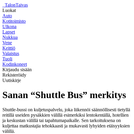
_
TalonTaivas
Luokat
Auto
Kotitoimisto
Ulkona
Lapset
Nukkua
Vene
Keittiö
Valaistus
Tuoli
Kodinkoneet
Kirjaudu sisään
Rekisteröidy
Uutiskirje
Sanan “Shuttle Bus” merkitys
Shuttle-bussi on kuljetuspalvelu, joka liikennöi säännöllisesti tietyllä
reitillä useiden pysäkkien välillä esimerkiksi lentokentällä, hotellien
ja keskustan välillä tai tapahtumapaikalle. Sen tarkoituksena on
kuljettaa matkustajia tehokkaasti ja mukavasti lyhyiden etäisyyksien
välillä.