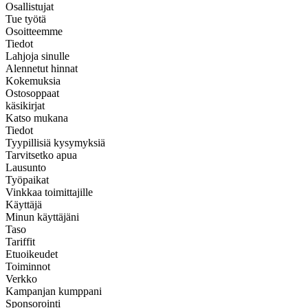
Osallistujat
Tue työtä
Osoitteemme
Tiedot
Lahjoja sinulle
Alennetut hinnat
Kokemuksia
Ostosoppaat
käsikirjat
Katso mukana
Tiedot
Tyypillisiä kysymyksiä
Tarvitsetko apua
Lausunto
Työpaikat
Vinkkaa toimittajille
Käyttäjä
Minun käyttäjäni
Taso
Tariffit
Etuoikeudet
Toiminnot
Verkko
Kampanjan kumppani
Sponsorointi