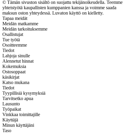
© Tämän sivuston sisältö on suojattu tekijänoikeudella. Teemme
yhteistyötä kaupallisten kumppanien kanssa ja voimme saada
maksun oston yhteydessä. Luvaton käyttö on kielletty.
Tapaa meidät
Meidän matkamme
Meidän tarkoituksemme
Osallistujat
Tue työtä
Osoitteemme
Tiedot
Lahjoja sinulle
Alennetut hinnat
Kokemuksia
Ostosoppaat
käsikirjat
Katso mukana
Tiedot
Tyypillisiä kysymyksiä
Tarvitsetko apua
Lausunto
Työpaikat
Vinkkaa toimittajille
Käyttäjä
Minun käyttäjäni
Taso