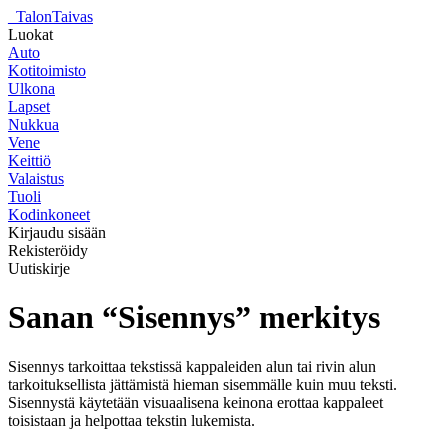
_
TalonTaivas
Luokat
Auto
Kotitoimisto
Ulkona
Lapset
Nukkua
Vene
Keittiö
Valaistus
Tuoli
Kodinkoneet
Kirjaudu sisään
Rekisteröidy
Uutiskirje
Sanan “Sisennys” merkitys
Sisennys tarkoittaa tekstissä kappaleiden alun tai rivin alun
tarkoituksellista jättämistä hieman sisemmälle kuin muu teksti.
Sisennystä käytetään visuaalisena keinona erottaa kappaleet
toisistaan ja helpottaa tekstin lukemista.