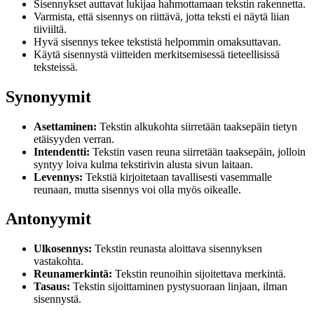
Sisennykset auttavat lukijaa hahmottamaan tekstin rakennetta.
Varmista, että sisennys on riittävä, jotta teksti ei näytä liian
tiiviiltä.
Hyvä sisennys tekee tekstistä helpommin omaksuttavan.
Käytä sisennystä viitteiden merkitsemisessä tieteellisissä
teksteissä.
Synonyymit
Asettaminen:
Tekstin alkukohta siirretään taaksepäin tietyn
etäisyyden verran.
Intendentti:
Tekstin vasen reuna siirretään taaksepäin, jolloin
syntyy loiva kulma tekstirivin alusta sivun laitaan.
Levennys:
Tekstiä kirjoitetaan tavallisesti vasemmalle
reunaan, mutta sisennys voi olla myös oikealle.
Antonyymit
Ulkosennys:
Tekstin reunasta aloittava sisennyksen
vastakohta.
Reunamerkintä:
Tekstin reunoihin sijoitettava merkintä.
Tasaus:
Tekstin sijoittaminen pystysuoraan linjaan, ilman
sisennystä.