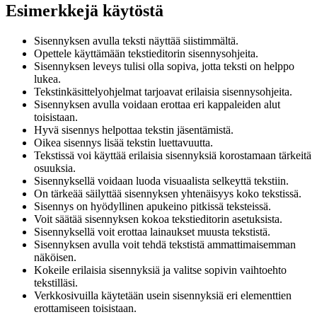
Esimerkkejä käytöstä
Sisennyksen avulla teksti näyttää siistimmältä.
Opettele käyttämään tekstieditorin sisennysohjeita.
Sisennyksen leveys tulisi olla sopiva, jotta teksti on helppo
lukea.
Tekstinkäsittelyohjelmat tarjoavat erilaisia sisennysohjeita.
Sisennyksen avulla voidaan erottaa eri kappaleiden alut
toisistaan.
Hyvä sisennys helpottaa tekstin jäsentämistä.
Oikea sisennys lisää tekstin luettavuutta.
Tekstissä voi käyttää erilaisia sisennyksiä korostamaan tärkeitä
osuuksia.
Sisennyksellä voidaan luoda visuaalista selkeyttä tekstiin.
On tärkeää säilyttää sisennyksen yhtenäisyys koko tekstissä.
Sisennys on hyödyllinen apukeino pitkissä teksteissä.
Voit säätää sisennyksen kokoa tekstieditorin asetuksista.
Sisennyksellä voit erottaa lainaukset muusta tekstistä.
Sisennyksen avulla voit tehdä tekstistä ammattimaisemman
näköisen.
Kokeile erilaisia sisennyksiä ja valitse sopivin vaihtoehto
tekstilläsi.
Verkkosivuilla käytetään usein sisennyksiä eri elementtien
erottamiseen toisistaan.