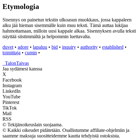
Etymologia
Sisennys on painetun tekstin ulkoasun muokkaus, jossa kappaleen
alku jää hieman sisemmälle kuin muu teksti. Tämä auttaa lukijaa
hahmottamaan, milloin uusi kappale alkaa. Sisennyksen avulla teksti
näyttää siistimmältä ja helpommin luettavalta.
duvet
•
adore
•
lapaluu
•
bid
•
inquiry
•
authority
•
established
•
toimittaja
•
cumin
•
_
TalonTaivas
Jaa sydämesi kanssa
X
Facebook
Instagram
LinkedIn
YouTube
Pinterest
TikTok
Mail
RSS
© Tekijänoikeuslain suojaama.
© Kaikki oikeudet pidätetään. Osallistumme affiliate-ohjelmiin ja
saamme maksuja suositteidemme kautta tehdyistä ostoksista.