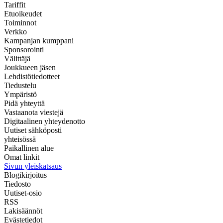
Tariffit
Etuoikeudet
Toiminnot
Verkko
Kampanjan kumppani
Sponsorointi
Välittäjä
Joukkueen jäsen
Lehdistötiedotteet
Tiedustelu
Ympäristö
Pidä yhteyttä
Vastaanota viestejä
Digitaalinen yhteydenotto
Uutiset sähköposti
yhteisössä
Paikallinen alue
Omat linkit
Sivun yleiskatsaus
Blogikirjoitus
Tiedosto
Uutiset-osio
RSS
Lakisäännöt
Evästetiedot