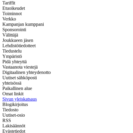
Tariffit
Etuoikeudet
Toiminnot
Verkko
Kampanjan kumppani
Sponsorointi
Välittäjä
Joukkueen jäsen
Lehdistötiedotteet
Tiedustelu
Ympäristö
Pidä yhteyttä
Vastaanota viestejä
Digitaalinen yhteydenotto
Uutiset sähköposti
yhteisössä
Paikallinen alue
Omat linkit
Sivun yleiskatsaus
Blogikirjoitus
Tiedosto
Uutiset-osio
RSS
Lakisäännöt
Evästetiedot