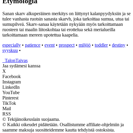
Etymologia
Sanan skarv alkuperäinen merkitys on liittynyt kalanpyydyksiin ja se
tulee vanhasta ruotsin sanasta skarvh, joka tarkoittaa sumua, utua tai
sumupilveä. Skarv-sanaa käytetään nykyään myös tarkoittamaan
ruosteen tai maalin liitoskohtaa tai erottelua sekä merialueilla
tarkoittamaan mereen upotettua kaapelia.
especially
•
patience
•
event
•
prospect
•
miljöö
•
toddler
•
destiny
•
syyskuu
•
_
TalonTaivas
Jaa sydämesi kanssa
X
Facebook
Instagram
LinkedIn
YouTube
Pinterest
TikTok
Mail
RSS
© Tekijänoikeuslain suojaama.
© Kaikki oikeudet pidätetään. Osallistumme affiliate-ohjelmiin ja
saamme maksuja suositteidemme kautta tehdyistä ostoksista.