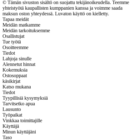
© Tämän sivuston sisältö on suojattu tekijänoikeudella. Teemme
yhteistyötä kaupallisten kumppanien kanssa ja voimme saada
maksun oston yhteydessä. Luvaton käyttö on kielletty.
Tapaa meidät
Meidän matkamme
Meidän tarkoituksemme
Osallistujat
Tue työtä
Osoitteemme
Tiedot
Lahjoja sinulle
Alennetut hinnat
Kokemuksia
Ostosoppaat
käsikirjat
Katso mukana
Tiedot
Tyypillisiä kysymyksiä
Tarvitsetko apua
Lausunto
Työpaikat
Vinkkaa toimittajille
Käyttäjä
Minun käyttäjäni
Taso