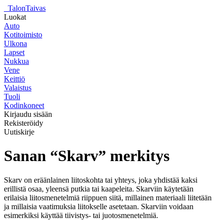
_
TalonTaivas
Luokat
Auto
Kotitoimisto
Ulkona
Lapset
Nukkua
Vene
Keittiö
Valaistus
Tuoli
Kodinkoneet
Kirjaudu sisään
Rekisteröidy
Uutiskirje
Sanan “Skarv” merkitys
Skarv on eräänlainen liitoskohta tai yhteys, joka yhdistää kaksi
erillistä osaa, yleensä putkia tai kaapeleita. Skarviin käytetään
erilaisia liitosmenetelmiä riippuen siitä, millainen materiaali liitetään
ja millaisia vaatimuksia liitokselle asetetaan. Skarviin voidaan
esimerkiksi käyttää tiivistys- tai juotosmenetelmiä.