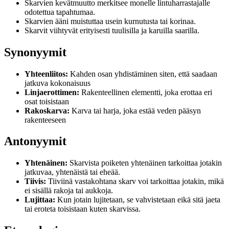
Skarvien kevätmuutto merkitsee monelle lintuharrastajalle
odotettua tapahtumaa.
Skarvien ääni muistuttaa usein kurnutusta tai korinaa.
Skarvit viihtyvät erityisesti tuulisilla ja karuilla saarilla.
Synonyymit
Yhteenliitos:
Kahden osan yhdistäminen siten, että saadaan
jatkuva kokonaisuus
Linjaerottimen:
Rakenteellinen elementti, joka erottaa eri
osat toisistaan
Rakoskarva:
Karva tai harja, joka estää veden pääsyn
rakenteeseen
Antonyymit
Yhtenäinen:
Skarvista poiketen yhtenäinen tarkoittaa jotakin
jatkuvaa, yhtenäistä tai eheää.
Tiivis:
Tiiviinä vastakohtana skarv voi tarkoittaa jotakin, mikä
ei sisällä rakoja tai aukkoja.
Lujittaa:
Kun jotain lujitetaan, se vahvistetaan eikä sitä jaeta
tai eroteta toisistaan kuten skarvissa.