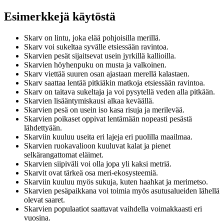
Esimerkkejä käytöstä
Skarv on lintu, joka elää pohjoisilla merillä.
Skarv voi sukeltaa syvälle etsiessään ravintoa.
Skarvien pesät sijaitsevat usein jyrkillä kallioilla.
Skarvien höyhenpuku on musta ja valkoinen.
Skarv viettää suuren osan ajastaan merellä kalastaen.
Skarv saattaa lentää pitkiäkin matkoja etsiessään ravintoa.
Skarv on taitava sukeltaja ja voi pysytellä veden alla pitkään.
Skarvien lisääntymiskausi alkaa keväällä.
Skarvien pesä on usein iso kasa risuja ja merilevää.
Skarvien poikaset oppivat lentämään nopeasti pesästä
lähdettyään.
Skarviin kuuluu useita eri lajeja eri puolilla maailmaa.
Skarvien ruokavalioon kuuluvat kalat ja pienet
selkärangattomat eläimet.
Skarvien siipiväli voi olla jopa yli kaksi metriä.
Skarvit ovat tärkeä osa meri-ekosysteemiä.
Skarviin kuuluu myös sukuja, kuten haahkat ja merimetso.
Skarvien pesäpaikkana voi toimia myös asutusalueiden lähellä
olevat saaret.
Skarvien populaatiot saattavat vaihdella voimakkaasti eri
vuosina.