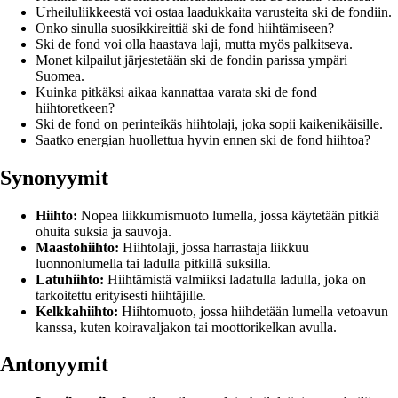
Urheiluliikkeestä voi ostaa laadukkaita varusteita ski de fondiin.
Onko sinulla suosikkireittiä ski de fond hiihtämiseen?
Ski de fond voi olla haastava laji, mutta myös palkitseva.
Monet kilpailut järjestetään ski de fondin parissa ympäri
Suomea.
Kuinka pitkäksi aikaa kannattaa varata ski de fond
hiihtoretkeen?
Ski de fond on perinteikäs hiihtolaji, joka sopii kaikenikäisille.
Saatko energian huollettua hyvin ennen ski de fond hiihtoa?
Synonyymit
Hiihto:
Nopea liikkumismuoto lumella, jossa käytetään pitkiä
ohuita suksia ja sauvoja.
Maastohiihto:
Hiihtolaji, jossa harrastaja liikkuu
luonnonlumella tai ladulla pitkillä suksilla.
Latuhiihto:
Hiihtämistä valmiiksi ladatulla ladulla, joka on
tarkoitettu erityisesti hiihtäjille.
Kelkkahiihto:
Hiihtomuoto, jossa hiihdetään lumella vetoavun
kanssa, kuten koiravaljakon tai moottorikelkan avulla.
Antonyymit