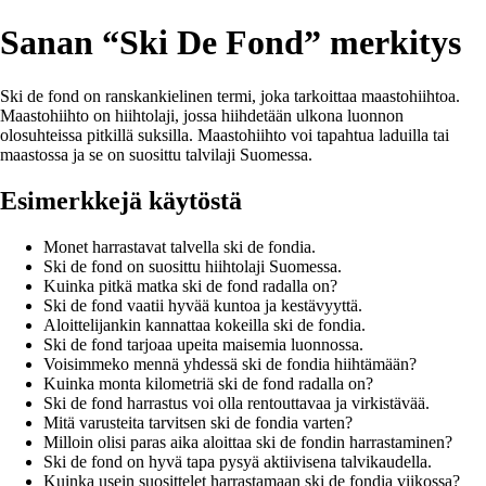
Sanan “Ski De Fond” merkitys
Ski de fond on ranskankielinen termi, joka tarkoittaa maastohiihtoa.
Maastohiihto on hiihtolaji, jossa hiihdetään ulkona luonnon
olosuhteissa pitkillä suksilla. Maastohiihto voi tapahtua laduilla tai
maastossa ja se on suosittu talvilaji Suomessa.
Esimerkkejä käytöstä
Monet harrastavat talvella ski de fondia.
Ski de fond on suosittu hiihtolaji Suomessa.
Kuinka pitkä matka ski de fond radalla on?
Ski de fond vaatii hyvää kuntoa ja kestävyyttä.
Aloittelijankin kannattaa kokeilla ski de fondia.
Ski de fond tarjoaa upeita maisemia luonnossa.
Voisimmeko mennä yhdessä ski de fondia hiihtämään?
Kuinka monta kilometriä ski de fond radalla on?
Ski de fond harrastus voi olla rentouttavaa ja virkistävää.
Mitä varusteita tarvitsen ski de fondia varten?
Milloin olisi paras aika aloittaa ski de fondin harrastaminen?
Ski de fond on hyvä tapa pysyä aktiivisena talvikaudella.
Kuinka usein suosittelet harrastamaan ski de fondia viikossa?