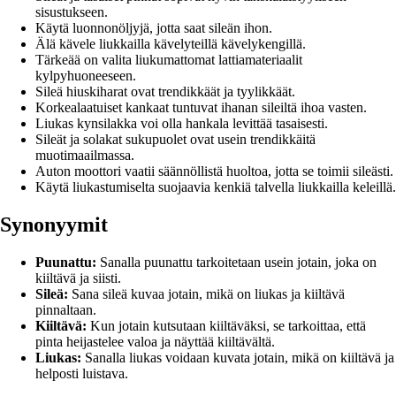
sisustukseen.
Käytä luonnonöljyjä, jotta saat sileän ihon.
Älä kävele liukkailla kävelyteillä kävelykengillä.
Tärkeää on valita liukumattomat lattiamateriaalit
kylpyhuoneeseen.
Sileä hiuskiharat ovat trendikkäät ja tyylikkäät.
Korkealaatuiset kankaat tuntuvat ihanan sileiltä ihoa vasten.
Liukas kynsilakka voi olla hankala levittää tasaisesti.
Sileät ja solakat sukupuolet ovat usein trendikkäitä
muotimaailmassa.
Auton moottori vaatii säännöllistä huoltoa, jotta se toimii sileästi.
Käytä liukastumiselta suojaavia kenkiä talvella liukkailla keleillä.
Synonyymit
Puunattu:
Sanalla puunattu tarkoitetaan usein jotain, joka on
kiiltävä ja siisti.
Sileä:
Sana sileä kuvaa jotain, mikä on liukas ja kiiltävä
pinnaltaan.
Kiiltävä:
Kun jotain kutsutaan kiiltäväksi, se tarkoittaa, että
pinta heijastelee valoa ja näyttää kiiltävältä.
Liukas:
Sanalla liukas voidaan kuvata jotain, mikä on kiiltävä ja
helposti luistava.