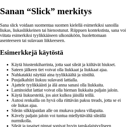
Sanan “Slick” merkitys
Sana slick voidaan suomentaa suomen kielellä esimerkiksi sanoilla
liukas, liukasliikkeinen tai hienostunut. Riippuen kontekstista, sana voi
viitata esimerkiksi tyylikkääseen ulkonäköön, huolettomaan
asenteeseen tai sulavaan liikkeeseen.
Esimerkkejä käytöstä
Käytä hiustenkiharrinta, jotta saat sileät ja kiiltävät hiukset.
Sateen jälkeen tiet voivat olla liukkaat ja liukkaat ajaa.
Nahkatakki näyttää aina tyylikkäältä ja siistiltä.
Puujalkahiiri liukuu sulavasti lattialla.
Ajattele tyylikkäästi ja älä anna sanasi olla liukkaita.
Laminoidut lattiat voivat olla hieman liukkaita paljain jaloin.
Käytä liukuesteitä, jos aiot kulkea jäisillä teillä.
Autosi renkailla on hyvä olla riittävän paksu treads, jotta se ei
ole liukas ajaa.
Sileän silkkipaidan alle on mukava pukea villapaita.
Kävely paljain jaloin voi tuntua miellyttävältä sileällä
nurmikolla.
Sileät ja tasaiset pinnat sopivat hyvin tanskalaistyyliseen