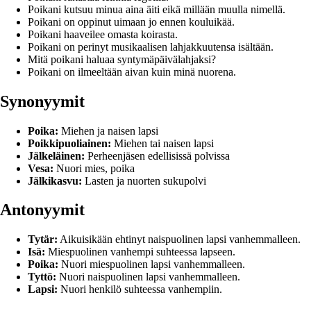
Poikani kutsuu minua aina äiti eikä millään muulla nimellä.
Poikani on oppinut uimaan jo ennen kouluikää.
Poikani haaveilee omasta koirasta.
Poikani on perinyt musikaalisen lahjakkuutensa isältään.
Mitä poikani haluaa syntymäpäivälahjaksi?
Poikani on ilmeeltään aivan kuin minä nuorena.
Synonyymit
Poika:
Miehen ja naisen lapsi
Poikkipuoliainen:
Miehen tai naisen lapsi
Jälkeläinen:
Perheenjäsen edellisissä polvissa
Vesa:
Nuori mies, poika
Jälkikasvu:
Lasten ja nuorten sukupolvi
Antonyymit
Tytär:
Aikuisikään ehtinyt naispuolinen lapsi vanhemmalleen.
Isä:
Miespuolinen vanhempi suhteessa lapseen.
Poika:
Nuori miespuolinen lapsi vanhemmalleen.
Tyttö:
Nuori naispuolinen lapsi vanhemmalleen.
Lapsi:
Nuori henkilö suhteessa vanhempiin.