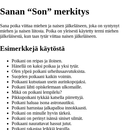
Sanan “Son” merkitys
Sana poika viittaa miehen ja naisen jälkeläiseen, joka on syntynyt
miehen ja naisen liitosta. Poika on yleisesti käytetty termi miehen
jälkeläisestä, kun taas tytär viittaa naisen jälkeläiseen.
Esimerkkejä käytöstä
Poikani on reipas ja iloinen.
Hänellä on kaksi poikaa ja yksi tytär.
Olen ylpeä poikani urheilusaavutuksista.
Suojelen poikaani kaikin voimin.
Poikaani kutsutaan usein aurinkopojaksi.
Poikani lähti opiskelemaan ulkomaille.
Mikä on poikani lempilelu?
Pikkupoikani tykkää katsella piirrettyjä.
Poikani haluaa isona astronautiksi.
Poikani harrastaa jalkapalloa innokkaasti.
Poikani on minulle hyvin tärkeä.
Poikani on perinyt isänsä siniset silmät.
Poikaani naurattavat hassut jutut.
Poikani rakastaa leikkiä legoilla.