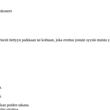
nkoneet
sesti tiettyyn paikkaan tai kohtaan, joka erottuu jostain syystä muista y
a.
ä.
ikan puiden takana.
si sijoittaa.