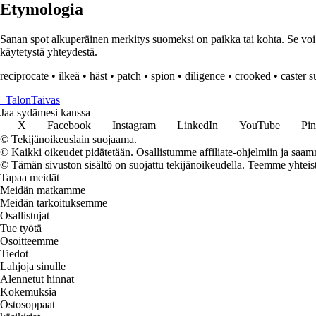
Etymologia
Sanan spot alkuperäinen merkitys suomeksi on paikka tai kohta. Se voi v
käytetystä yhteydestä.
reciprocate
•
ilkeä
•
häst
•
patch
•
spion
•
diligence
•
crooked
•
caster s
_
TalonTaivas
Jaa sydämesi kanssa
X
Facebook
Instagram
LinkedIn
YouTube
Pin
© Tekijänoikeuslain suojaama.
© Kaikki oikeudet pidätetään. Osallistumme affiliate-ohjelmiin ja saam
© Tämän sivuston sisältö on suojattu tekijänoikeudella. Teemme yhtei
Tapaa meidät
Meidän matkamme
Meidän tarkoituksemme
Osallistujat
Tue työtä
Osoitteemme
Tiedot
Lahjoja sinulle
Alennetut hinnat
Kokemuksia
Ostosoppaat