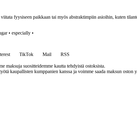
iitata fyysiseen paikkaan tai myös abstraktimpiin asioihin, kuten tilan
ugar
•
especially
•
terest
TikTok
Mail
RSS
me maksuja suositteidemme kautta tehdyistä ostoksista.
styötä kaupallisten kumppanien kanssa ja voimme saada maksun oston yh