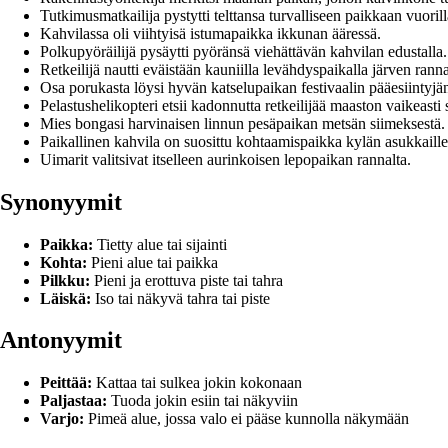
Tutkimusmatkailija pystytti telttansa turvalliseen paikkaan vuorill
Kahvilassa oli viihtyisä istumapaikka ikkunan ääressä.
Polkupyöräilijä pysäytti pyöränsä viehättävän kahvilan edustalla.
Retkeilijä nautti eväistään kauniilla levähdyspaikalla järven ranna
Osa porukasta löysi hyvän katselupaikan festivaalin pääesiintyjän
Pelastushelikopteri etsii kadonnutta retkeilijää maaston vaikeasti 
Mies bongasi harvinaisen linnun pesäpaikan metsän siimeksestä.
Paikallinen kahvila on suosittu kohtaamispaikka kylän asukkaille
Uimarit valitsivat itselleen aurinkoisen lepopaikan rannalta.
Synonyymit
Paikka:
Tietty alue tai sijainti
Kohta:
Pieni alue tai paikka
Pilkku:
Pieni ja erottuva piste tai tahra
Läiskä:
Iso tai näkyvä tahra tai piste
Antonyymit
Peittää:
Kattaa tai sulkea jokin kokonaan
Paljastaa:
Tuoda jokin esiin tai näkyviin
Varjo:
Pimeä alue, jossa valo ei pääse kunnolla näkymään