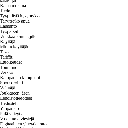
käsikirjat
Katso mukana
Tiedot
Tyypillisiä kysymyksiä
Tarvitsetko apua
Lausunto
Työpaikat
Vinkkaa toimittajille
Käyttäjä
Minun käyttäjäni
Taso
Tariffit
Etuoikeudet
Toiminnot
Verkko
Kampanjan kumppani
Sponsorointi
Välittäjä
Joukkueen jäsen
Lehdistötiedotteet
Tiedustelu
Ympäristö
Pidä yhteyttä
Vastaanota viestejä
Digitaalinen yhteydenotto