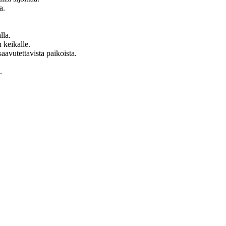
a.
lla.
 keikalle.
saavutettavista paikoista.
.