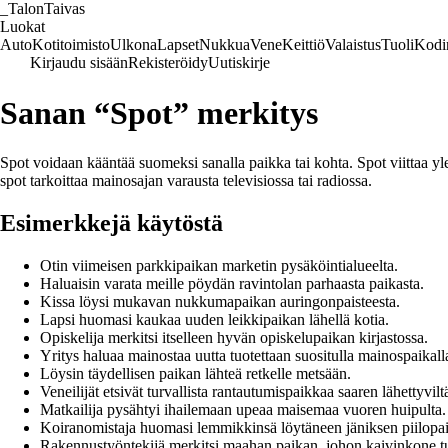
_
TalonTaivas
Luokat
Auto
Kotitoimisto
Ulkona
Lapset
Nukkua
Vene
Keittiö
Valaistus
Tuoli
Kodi
Kirjaudu sisään
Rekisteröidy
Uutiskirje
Sanan “Spot” merkitys
Spot voidaan kääntää suomeksi sanalla paikka tai kohta. Spot viittaa ylei
spot tarkoittaa mainosajan varausta televisiossa tai radiossa.
Esimerkkejä käytöstä
Otin viimeisen parkkipaikan marketin pysäköintialueelta.
Haluaisin varata meille pöydän ravintolan parhaasta paikasta.
Kissa löysi mukavan nukkumapaikan auringonpaisteesta.
Lapsi huomasi kaukaa uuden leikkipaikan lähellä kotia.
Opiskelija merkitsi itselleen hyvän opiskelupaikan kirjastossa.
Yritys haluaa mainostaa uutta tuotettaan suositulla mainospaikall
Löysin täydellisen paikan lähteä retkelle metsään.
Veneilijät etsivät turvallista rantautumispaikkaa saaren lähettyvilt
Matkailija pysähtyi ihailemaan upeaa maisemaa vuoren huipulta.
Koiranomistaja huomasi lemmikkinsä löytäneen jäniksen piilopa
Rakennustyöntekijä merkitsi maahan paikan, johon kaivinkone tuli