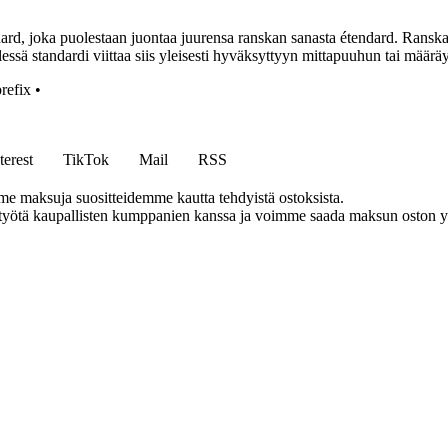
d, joka puolestaan juontaa juurensa ranskan sanasta étendard. Ranskan sa
lessä standardi viittaa siis yleisesti hyväksyttyyn mittapuuhun tai määrä
prefix
•
terest
TikTok
Mail
RSS
me maksuja suositteidemme kautta tehdyistä ostoksista.
styötä kaupallisten kumppanien kanssa ja voimme saada maksun oston yh