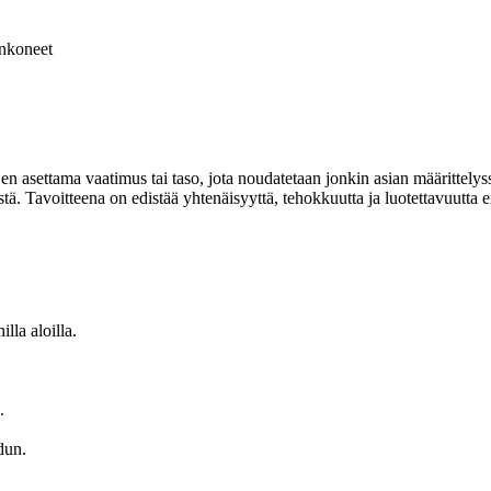
nkoneet
en asettama vaatimus tai taso, jota noudatetaan jonkin asian määrittelyss
tä. Tavoitteena on edistää yhtenäisyyttä, tehokkuutta ja luotettavuutta er
la aloilla.
.
dun.