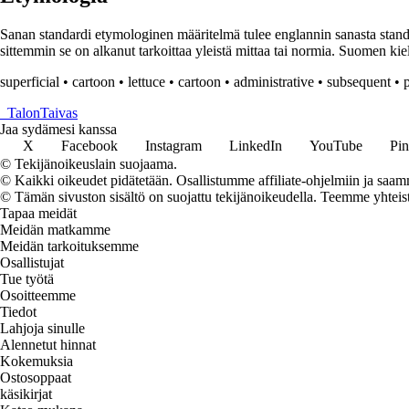
Sanan standardi etymologinen määritelmä tulee englannin sanasta standar
sittemmin se on alkanut tarkoittaa yleistä mittaa tai normia. Suomen kie
superficial
•
cartoon
•
lettuce
•
cartoon
•
administrative
•
subsequent
•
_
TalonTaivas
Jaa sydämesi kanssa
X
Facebook
Instagram
LinkedIn
YouTube
Pin
© Tekijänoikeuslain suojaama.
© Kaikki oikeudet pidätetään. Osallistumme affiliate-ohjelmiin ja saam
© Tämän sivuston sisältö on suojattu tekijänoikeudella. Teemme yhtei
Tapaa meidät
Meidän matkamme
Meidän tarkoituksemme
Osallistujat
Tue työtä
Osoitteemme
Tiedot
Lahjoja sinulle
Alennetut hinnat
Kokemuksia
Ostosoppaat
käsikirjat