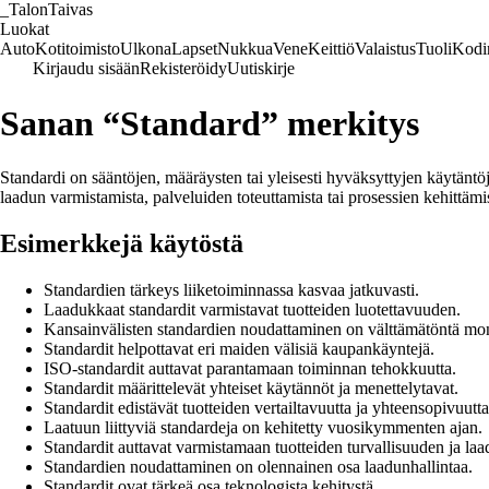
_
TalonTaivas
Luokat
Auto
Kotitoimisto
Ulkona
Lapset
Nukkua
Vene
Keittiö
Valaistus
Tuoli
Kodi
Kirjaudu sisään
Rekisteröidy
Uutiskirje
Sanan “Standard” merkitys
Standardi on sääntöjen, määräysten tai yleisesti hyväksyttyjen käytäntöj
laadun varmistamista, palveluiden toteuttamista tai prosessien kehittämis
Esimerkkejä käytöstä
Standardien tärkeys liiketoiminnassa kasvaa jatkuvasti.
Laadukkaat standardit varmistavat tuotteiden luotettavuuden.
Kansainvälisten standardien noudattaminen on välttämätöntä monil
Standardit helpottavat eri maiden välisiä kaupankäyntejä.
ISO-standardit auttavat parantamaan toiminnan tehokkuutta.
Standardit määrittelevät yhteiset käytännöt ja menettelytavat.
Standardit edistävät tuotteiden vertailtavuutta ja yhteensopivuutta
Laatuun liittyviä standardeja on kehitetty vuosikymmenten ajan.
Standardit auttavat varmistamaan tuotteiden turvallisuuden ja laa
Standardien noudattaminen on olennainen osa laadunhallintaa.
Standardit ovat tärkeä osa teknologista kehitystä.