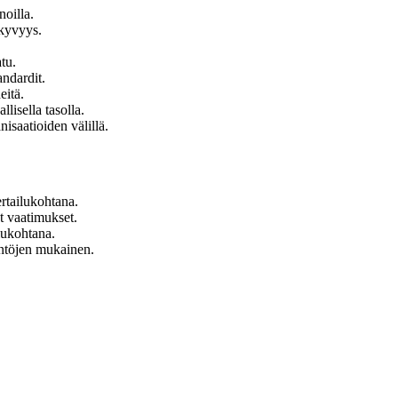
noilla.
äkyvyys.
tu.
andardit.
eitä.
lisella tasolla.
isaatioiden välillä.
ertailukohtana.
yt vaatimukset.
ilukohtana.
äntöjen mukainen.