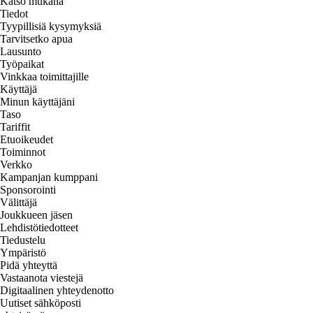
Katso mukana
Tiedot
Tyypillisiä kysymyksiä
Tarvitsetko apua
Lausunto
Työpaikat
Vinkkaa toimittajille
Käyttäjä
Minun käyttäjäni
Taso
Tariffit
Etuoikeudet
Toiminnot
Verkko
Kampanjan kumppani
Sponsorointi
Välittäjä
Joukkueen jäsen
Lehdistötiedotteet
Tiedustelu
Ympäristö
Pidä yhteyttä
Vastaanota viestejä
Digitaalinen yhteydenotto
Uutiset sähköposti