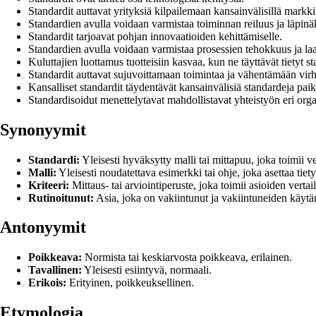
Standardit auttavat yrityksiä kilpailemaan kansainvälisillä markki
Standardien avulla voidaan varmistaa toiminnan reiluus ja läpin
Standardit tarjoavat pohjan innovaatioiden kehittämiselle.
Standardien avulla voidaan varmistaa prosessien tehokkuus ja laa
Kuluttajien luottamus tuotteisiin kasvaa, kun ne täyttävät tietyt st
Standardit auttavat sujuvoittamaan toimintaa ja vähentämään virh
Kansalliset standardit täydentävät kansainvälisiä standardeja paikal
Standardisoidut menettelytavat mahdollistavat yhteistyön eri organ
Synonyymit
Standardi:
Yleisesti hyväksytty malli tai mittapuu, joka toimii v
Malli:
Yleisesti noudatettava esimerkki tai ohje, joka asettaa tiet
Kriteeri:
Mittaus- tai arviointiperuste, joka toimii asioiden verta
Rutinoitunut:
Asia, joka on vakiintunut ja vakiintuneiden käyt
Antonyymit
Poikkeava:
Normista tai keskiarvosta poikkeava, erilainen.
Tavallinen:
Yleisesti esiintyvä, normaali.
Erikois:
Erityinen, poikkeuksellinen.
Etymologia