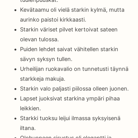
Kevätaamu oli vielä starkin kylmä, mutta
aurinko paistoi kirkkaasti.
Starkin väriset pilvet kertoivat sateen
olevan tulossa.
Puiden lehdet saivat vähitellen starkin
sävyn syksyn tullen.
Urheilijan ruokavalio on tunnetusti täynnä
starkkeja makuja.
Starkin valo paljasti piilossa olleen juonen.
Lapset juoksivat starkina ympäri pihaa
leikkien.
Starkki tuoksu leijui ilmassa syksyisenä
iltana.
Olohuoneen sisustus oli elegantti ja