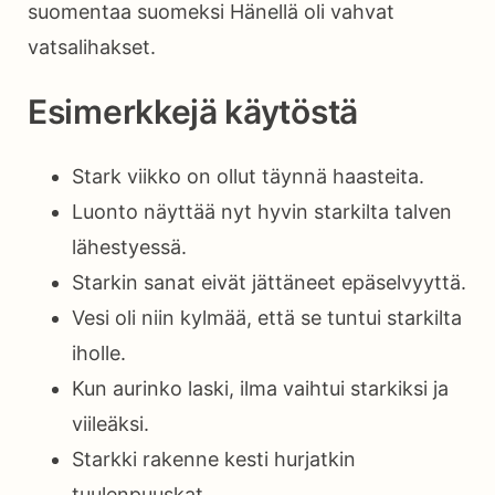
suomentaa suomeksi Hänellä oli vahvat
vatsalihakset.
Esimerkkejä käytöstä
Stark viikko on ollut täynnä haasteita.
Luonto näyttää nyt hyvin starkilta talven
lähestyessä.
Starkin sanat eivät jättäneet epäselvyyttä.
Vesi oli niin kylmää, että se tuntui starkilta
iholle.
Kun aurinko laski, ilma vaihtui starkiksi ja
viileäksi.
Starkki rakenne kesti hurjatkin
tuulenpuuskat.