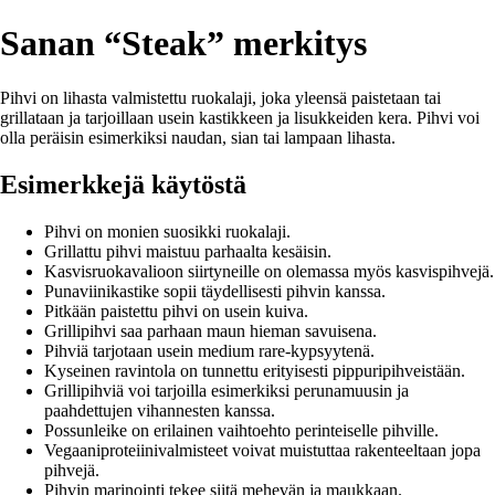
Sanan “Steak” merkitys
Pihvi on lihasta valmistettu ruokalaji, joka yleensä paistetaan tai
grillataan ja tarjoillaan usein kastikkeen ja lisukkeiden kera. Pihvi voi
olla peräisin esimerkiksi naudan, sian tai lampaan lihasta.
Esimerkkejä käytöstä
Pihvi on monien suosikki ruokalaji.
Grillattu pihvi maistuu parhaalta kesäisin.
Kasvisruokavalioon siirtyneille on olemassa myös kasvispihvejä.
Punaviinikastike sopii täydellisesti pihvin kanssa.
Pitkään paistettu pihvi on usein kuiva.
Grillipihvi saa parhaan maun hieman savuisena.
Pihviä tarjotaan usein medium rare-kypsyytenä.
Kyseinen ravintola on tunnettu erityisesti pippuripihveistään.
Grillipihviä voi tarjoilla esimerkiksi perunamuusin ja
paahdettujen vihannesten kanssa.
Possunleike on erilainen vaihtoehto perinteiselle pihville.
Vegaaniproteiinivalmisteet voivat muistuttaa rakenteeltaan jopa
pihvejä.
Pihvin marinointi tekee siitä mehevän ja maukkaan.