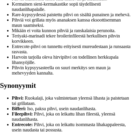
Kermainen sieni-kermakastike sopii täydellisesti
naudanlihapalalle.
Rare-kypsyydessä paistettu pihvi on sisältä punainen ja mehevä.
Pihviä voi grillata myös ananaksen kanssa eksoottisemman
maun saamiseksi.
Mikään ei voita kunnon pihviä ja ranskalaisia perunoita.
Teriyaki-marinadi tekee broilerinfileestä herkullisen pihvin
korvikkeen.
Entrecote-pihvi on tunnettu erityisesti mureudestaan ja runsaasta
rasvasta.
Harvoin tarjolla oleva hirvipihvi on todellinen herkkupala
lihansyöjille.
Pihvin kypsyysasteella on suuri merkitys sen maun ja
mehevyyden kannalta.
Synonyymit
Pihvi:
Ruokalaji, joka valmistetaan yleensä lihasta ja paistetaan
tai grillataan.
Bifferi:
Iso, paksu pihvi, usein naudanlihasta.
Fileepihvi:
Pihvi, joka on leikattu lihan fileestä, yleensä
naudanlihasta.
Entrecote:
Pihvi, joka on leikattu isommasta lihakappaleesta,
usein naudasta tai possusta.