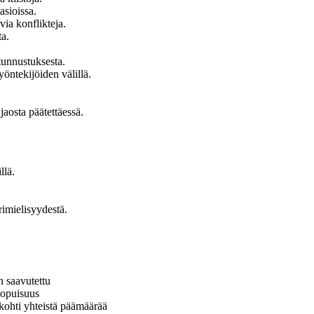
asioissa.
via konflikteja.
ta.
 tunnustuksesta.
öntekijöiden välillä.
jaosta päätettäessä.
llä.
erimielisyydestä.
n saavutettu
sopuisuus
 kohti yhteistä päämäärää