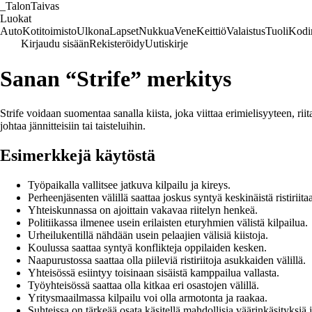
_
TalonTaivas
Luokat
Auto
Kotitoimisto
Ulkona
Lapset
Nukkua
Vene
Keittiö
Valaistus
Tuoli
Kodi
Kirjaudu sisään
Rekisteröidy
Uutiskirje
Sanan “Strife” merkitys
Strife voidaan suomentaa sanalla kiista, joka viittaa erimielisyyteen, riit
johtaa jännitteisiin tai taisteluihin.
Esimerkkejä käytöstä
Työpaikalla vallitsee jatkuva kilpailu ja kireys.
Perheenjäsenten välillä saattaa joskus syntyä keskinäistä ristiriita
Yhteiskunnassa on ajoittain vakavaa riitelyn henkeä.
Politiikassa ilmenee usein erilaisten eturyhmien välistä kilpailua.
Urheilukentillä nähdään usein pelaajien välisiä kiistoja.
Koulussa saattaa syntyä konflikteja oppilaiden kesken.
Naapurustossa saattaa olla piileviä ristiriitoja asukkaiden välillä.
Yhteisössä esiintyy toisinaan sisäistä kamppailua vallasta.
Työyhteisössä saattaa olla kitkaa eri osastojen välillä.
Yritysmaailmassa kilpailu voi olla armotonta ja raakaa.
Suhteissa on tärkeää osata käsitellä mahdollisia väärinkäsityksiä ja