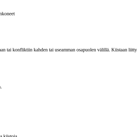
nkoneet
aan tai konfliktiin kahden tai useamman osapuolen välillä. Kiistaan liittyy
a.
 kiistoja.