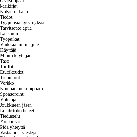
Ostosoppaat
käsikirjat
Katso mukana
Tiedot
Tyypillisiä kysymyksiä
Tarvitsetko apua
Lausunto
Työpaikat
Vinkkaa toimittajille
Käyttäjä
Minun käyttäjäni
Taso
Tariffit
Etuoikeudet
Toiminnot
Verkko
Kampanjan kumppani
Sponsorointi
Välittäjä
Joukkueen jäsen
Lehdistötiedotteet
Tiedustelu
Ympäristö
Pidä yhteyttä
Vastaanota viestejä