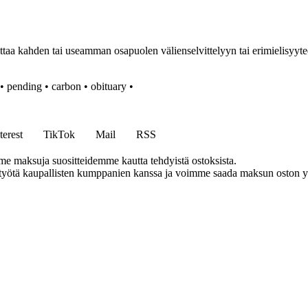
viittaa kahden tai useamman osapuolen välienselvittelyyn tai erimielisy
•
pending
•
carbon
•
obituary
•
terest
TikTok
Mail
RSS
me maksuja suositteidemme kautta tehdyistä ostoksista.
styötä kaupallisten kumppanien kanssa ja voimme saada maksun oston yh