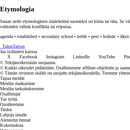
Etymologia
Sanan strife etymologinen määritelmä suomeksi on kiista tai riita. Se 
valtioiden välistä konfliktia tai eripuraa.
agenda
•
established
•
secondary school
•
treble
•
peer
•
holistic
•
ilkeä
_
TalonTaivas
Jaa sydämesi kanssa
X
Facebook
Instagram
LinkedIn
YouTube
Pin
© Tekijänoikeuslain suojaama.
© Kaikki oikeudet pidätetään. Osallistumme affiliate-ohjelmiin ja saam
© Tämän sivuston sisältö on suojattu tekijänoikeudella. Teemme yhtei
Tapaa meidät
Meidän matkamme
Meidän tarkoituksemme
Osallistujat
Tue työtä
Osoitteemme
Tiedot
Lahjoja sinulle
Alennetut hinnat
Kokemuksia