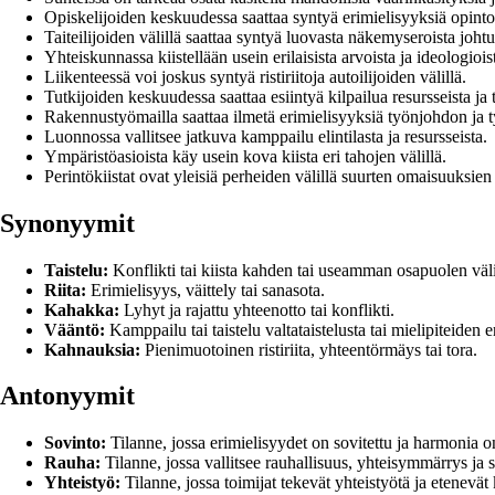
Opiskelijoiden keskuudessa saattaa syntyä erimielisyyksiä opinto
Taiteilijoiden välillä saattaa syntyä luovasta näkemyseroista johtu
Yhteiskunnassa kiistellään usein erilaisista arvoista ja ideologiois
Liikenteessä voi joskus syntyä ristiriitoja autoilijoiden välillä.
Tutkijoiden keskuudessa saattaa esiintyä kilpailua resursseista ja
Rakennustyömailla saattaa ilmetä erimielisyyksiä työnjohdon ja ty
Luonnossa vallitsee jatkuva kamppailu elintilasta ja resursseista.
Ympäristöasioista käy usein kova kiista eri tahojen välillä.
Perintökiistat ovat yleisiä perheiden välillä suurten omaisuuksien 
Synonyymit
Taistelu:
Konflikti tai kiista kahden tai useamman osapuolen väli
Riita:
Erimielisyys, väittely tai sanasota.
Kahakka:
Lyhyt ja rajattu yhteenotto tai konflikti.
Vääntö:
Kamppailu tai taistelu valtataistelusta tai mielipiteiden 
Kahnauksia:
Pienimuotoinen ristiriita, yhteentörmäys tai tora.
Antonyymit
Sovinto:
Tilanne, jossa erimielisyydet on sovitettu ja harmonia o
Rauha:
Tilanne, jossa vallitsee rauhallisuus, yhteisymmärrys ja 
Yhteistyö:
Tilanne, jossa toimijat tekevät yhteistyötä ja etenevät