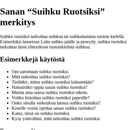
Sanan “Suihku Ruotsiksi”
merkitys
Suihku ruotsiksi tarkoittaa suihkua tai suihkuttamista ruotsin kielellä.
Esimerkiksi lauseessa Laita suihku päälle ja peseydy, suihku ruotsiksi
tarkoittaa tässä yhteydessä ruotsinkielistä suihkua.
Esimerkkejä käytöstä
Opi sanomaan suihku ruotsiksi.
Mitä tarkoittaa suihku ruotsiksi?
Tiedätkö, miten suihku ruotsiksi käännetään?
Haluaisitko oppia sanan suihku ruotsiksi?
Muista aina sanoa suihku ruotsiksi oikein.
Voitko kirjoittaa suihku ruotsiksi paperille?
Onko sinulla vaikeuksia lausua suihku ruotsiksi?
Kenelle voisin opettaa sanan suihku ruotsiksi?
Katso, tässä on suihku ruotsiksi.
Kysy ystävältäsi, mitä tarkoittaa suihku ruotsiksi.