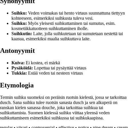
Synonyymit
Suihku:
Veden voimakas tai hento virtaus suunnattuna tiettyyn
kohteeseen, esimerkiksi suihkusta tuleva vesi.
Suihku:
Myös yleisesti suihkuttaminen tai sumutus, esim.
kosmetiikkatuotteen suihkuttaminen iholle.
Suihkutin:
Laite, jolla suihkutetaan tai sumutetaan nestettä tai
kaasua, esimerkiksi maalia suihkuttava laite.
Antonyymit
Kuiva:
Ei kostea, ei märkä
Pysäköidä:
Lopettaa tai pysäyttää virtaus
Tukkia:
Estää veden tai nesteen virtaus
Etymologia
Termin suihku suomeksi on peräisin ruotsin kielestä, jossa se tarkoittaa
dusch. Sana suihku tulee ruotsin sanasta dusch ja sen alkuperä on
ranskan kielen sanassa douche, joka tarkoittaa suihkua tai
suihkuttamista. Suomen kielessä suihku viittaa yleensä veden
suihkuttamiseen esimerkiksi suihkussa tai suihkukaapissa.
regular
•
viisari
•
controversial
•
effective
•
notice
•
pipe dream
•
cream