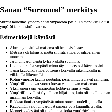
Sanan “Surround” merkitys
Surrata tarkoittaa ympäröidä tai ympäröidä jotain. Esimerkiksi: Poliisi
ympäröi talon etsintää varten.
Esimerkkejä käytöstä
Alueen ympäröivä maisema oli henkeäsalpaava.
Metsässä oli hiljaista, mutta silti sitä ympäröi salaperäinen
tunnelma.
Järvi ympäröi pientä kylää kaikilta suunnilta.
Luonnon rauha ympäröi minut täysin metsässä kävellessäni.
Tämä kaupunki ympäröi itsensä korkeilla rakennuksilla ja
vilkkaalla liikenteellä.
Kotini ympäröi kaunis puutarha, jossa linnut laulavat aamuisin.
Ympärilläni olevat vuoret luovat vaikuttavan maiseman.
Yksinäinen saari ympäröitiin hohtavaa sinistä vettä.
Ympärilläni vallitsi täydellinen hiljaisuus, kuin olisin ollut oman
maailmani keskellä.
Rakkaat ihmiset ympäröivät minut onnellisuudella ja tuella.
Kaupungin valot ympäröivät pimeää yötä kauniilla tavalla.
Menneisyydessäni oli tapahtumia, jotka ympäröivät minua