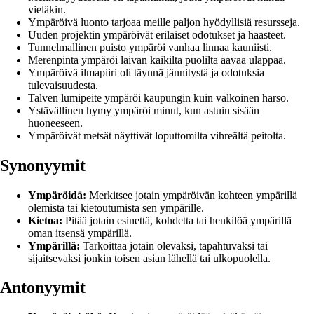
vieläkin.
Ympäröivä luonto tarjoaa meille paljon hyödyllisiä resursseja.
Uuden projektin ympäröivät erilaiset odotukset ja haasteet.
Tunnelmallinen puisto ympäröi vanhaa linnaa kauniisti.
Merenpinta ympäröi laivan kaikilta puolilta aavaa ulappaa.
Ympäröivä ilmapiiri oli täynnä jännitystä ja odotuksia
tulevaisuudesta.
Talven lumipeite ympäröi kaupungin kuin valkoinen harso.
Ystävällinen hymy ympäröi minut, kun astuin sisään
huoneeseen.
Ympäröivät metsät näyttivät loputtomilta vihreältä peitolta.
Synonyymit
Ympäröidä:
Merkitsee jotain ympäröivän kohteen ympärillä
olemista tai kietoutumista sen ympärille.
Kietoa:
Pitää jotain esinettä, kohdetta tai henkilöä ympärillä
oman itsensä ympärillä.
Ympärillä:
Tarkoittaa jotain olevaksi, tapahtuvaksi tai
sijaitsevaksi jonkin toisen asian lähellä tai ulkopuolella.
Antonyymit