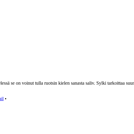
ä se on voinut tulla ruotsin kielen sanasta saliv. Sylki tarkoittaa suun 
ail
•