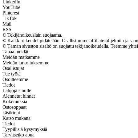
LinkedIn
YouTube
Pinterest
TikTok
Mail
RSS
© Tekijänoikeuslain suojaama.
© Kaikki oikeudet pidätetään. Osallistumme affiliate-ohjelmiin ja sa
© Tämän sivuston sisältö on suojattu tekijänoikeudella. Teemme yhte
Tapaa meidät
Meidän matkamme
Meidän tarkoituksemme
Osallistujat
Tue työtä
Osoitteemme
Tiedot
Lahjoja sinulle
Alennetut hinnat
Kokemuksia
Ostosoppaat
käsikirjat
Katso mukana
Tiedot
Tyypillisiä kysymyksiä
Tarvitsetko apua