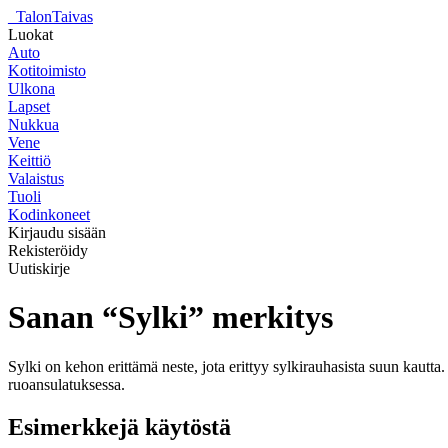
_
TalonTaivas
Luokat
Auto
Kotitoimisto
Ulkona
Lapset
Nukkua
Vene
Keittiö
Valaistus
Tuoli
Kodinkoneet
Kirjaudu sisään
Rekisteröidy
Uutiskirje
Sanan “Sylki” merkitys
Sylki on kehon erittämä neste, jota erittyy sylkirauhasista suun kautta
ruoansulatuksessa.
Esimerkkejä käytöstä