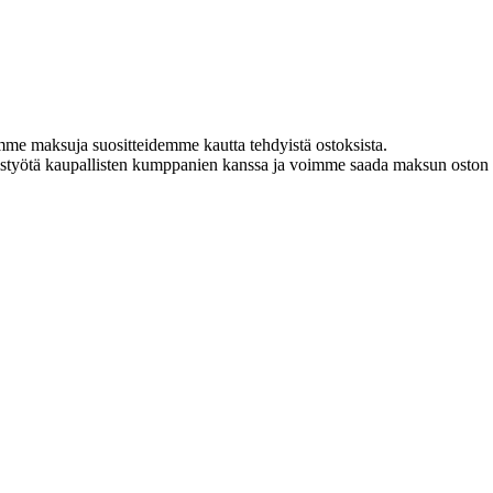
amme maksuja suositteidemme kautta tehdyistä ostoksista.
istyötä kaupallisten kumppanien kanssa ja voimme saada maksun oston y