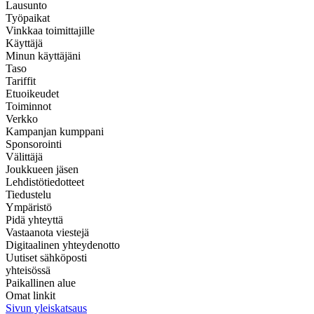
Lausunto
Työpaikat
Vinkkaa toimittajille
Käyttäjä
Minun käyttäjäni
Taso
Tariffit
Etuoikeudet
Toiminnot
Verkko
Kampanjan kumppani
Sponsorointi
Välittäjä
Joukkueen jäsen
Lehdistötiedotteet
Tiedustelu
Ympäristö
Pidä yhteyttä
Vastaanota viestejä
Digitaalinen yhteydenotto
Uutiset sähköposti
yhteisössä
Paikallinen alue
Omat linkit
Sivun yleiskatsaus