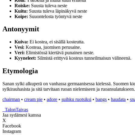
Kölli:
Ysköksiä ja muita suun eritteitä
Roiske:
Suusta tuleva neste
Kuitu:
Suusta tuleva läpinäkyvä neste
Koipe:
Suuontelosta työntyvä neste
Antonyymit
Kuiva:
Ei kostea, ei sisällä kosteutta.
Vesi:
Kosteaa, juomisen perusaine.
Veri:
Elimistössä kiertävä punainen neste.
Kyyneleet:
Silmistä erittyvä kosteus tunneilmaisun välineenä.
Etymologia
Sanan sylki alkuperä on vanhassa germaanisessa kielessä. Suomen kieless
sylkirauhasista ja sitä tarvitaan ruoan nielemiseen ja ruoansulatukseen.
chairman
•
cream pie
•
adore
•
suihku ruotsiksi
•
bangs
•
haudata
•
sn
_
TalonTaivas
Jaa sydämesi kanssa
X
Facebook
Instagram