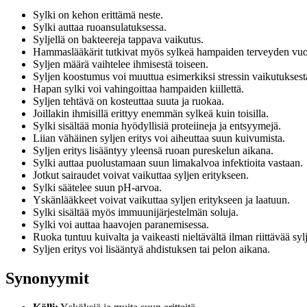
Sylki on kehon erittämä neste.
Sylki auttaa ruoansulatuksessa.
Syljellä on bakteereja tappava vaikutus.
Hammaslääkärit tutkivat myös sylkeä hampaiden terveyden vuo
Syljen määrä vaihtelee ihmisestä toiseen.
Syljen koostumus voi muuttua esimerkiksi stressin vaikutuksest
Hapan sylki voi vahingoittaa hampaiden kiillettä.
Syljen tehtävä on kosteuttaa suuta ja ruokaa.
Joillakin ihmisillä erittyy enemmän sylkeä kuin toisilla.
Sylki sisältää monia hyödyllisiä proteiineja ja entsyymejä.
Liian vähäinen syljen eritys voi aiheuttaa suun kuivumista.
Syljen eritys lisääntyy yleensä ruoan pureskelun aikana.
Sylki auttaa puolustamaan suun limakalvoa infektioita vastaan.
Jotkut sairaudet voivat vaikuttaa syljen eritykseen.
Sylki säätelee suun pH-arvoa.
Yskänlääkkeet voivat vaikuttaa syljen eritykseen ja laatuun.
Sylki sisältää myös immuunijärjestelmän soluja.
Sylki voi auttaa haavojen paranemisessa.
Ruoka tuntuu kuivalta ja vaikeasti nieltävältä ilman riittävää sylj
Syljen eritys voi lisääntyä ahdistuksen tai pelon aikana.
Synonyymit