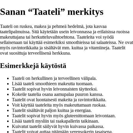
Sanan “Taateli” merkitys
Taateli on ruskea, makea ja pehmeä hedelmä, jota kasvaa
taatelipalmuissa. Sitä käytetään usein leivonnassa ja erilaisissa ruoissa
makeuttajana tai herkutteluvaihtoehtona. Taateleita voi syödä
sellaisenaan tai käyttää esimerkiksi smoothieissa tai salaateissa. Ne ovat
myös ravintorikkaita ja sisältävät mm. kuitua ja vitamiineja. Taatelit
ovat suosittuja terveellisenä herkkuna.
Esimerkkejä käytöstä
Taateli on herkullinen ja terveellinen välipala.
Lisää taateli smoothieen makeutta tuomaan.
Taatelit sopivat hyvin leivonnaisten täytteeksi.
Kokeile taatelia osana aamupalaa puuron kanssa.
Taatelit ovat luontaisesti makeita ja ravintorikkaita.
Voit käyttää taateleita myös makeuttamaan ruokaa.
Taatelit sisältävät paljon kuitua ja energiaa.
Taatelit sopivat hyvin myös gluteenittomaan leivontaan.
Lisää taateli mysliin tai raakapallerin taikinaan.
Kuivatut taatelit säilyvät hyvin kuivassa paikassa.
Taatelit voivat auttaa pitämään verensokerin tasaisena.