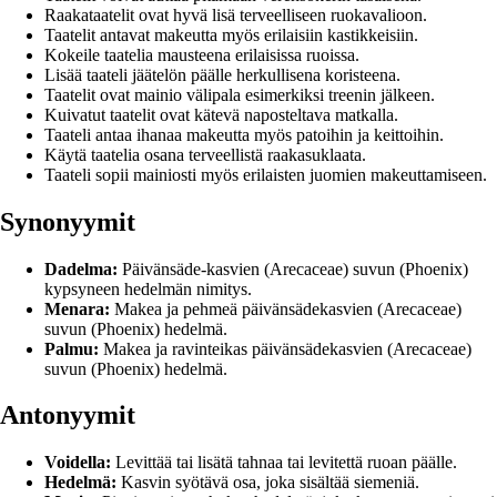
Raakataatelit ovat hyvä lisä terveelliseen ruokavalioon.
Taatelit antavat makeutta myös erilaisiin kastikkeisiin.
Kokeile taatelia mausteena erilaisissa ruoissa.
Lisää taateli jäätelön päälle herkullisena koristeena.
Taatelit ovat mainio välipala esimerkiksi treenin jälkeen.
Kuivatut taatelit ovat kätevä naposteltava matkalla.
Taateli antaa ihanaa makeutta myös patoihin ja keittoihin.
Käytä taatelia osana terveellistä raakasuklaata.
Taateli sopii mainiosti myös erilaisten juomien makeuttamiseen.
Synonyymit
Dadelma:
Päivänsäde-kasvien (Arecaceae) suvun (Phoenix)
kypsyneen hedelmän nimitys.
Menara:
Makea ja pehmeä päivänsädekasvien (Arecaceae)
suvun (Phoenix) hedelmä.
Palmu:
Makea ja ravinteikas päivänsädekasvien (Arecaceae)
suvun (Phoenix) hedelmä.
Antonyymit
Voidella:
Levittää tai lisätä tahnaa tai levitettä ruoan päälle.
Hedelmä:
Kasvin syötävä osa, joka sisältää siemeniä.