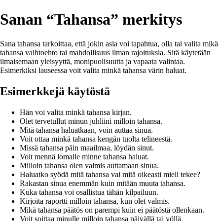
Sanan “Tahansa” merkitys
Sana tahansa tarkoittaa, että jokin asia voi tapahtua, olla tai valita mikä
tahansa vaihtoehto tai mahdollisuus ilman rajoituksia. Sitä käytetään
ilmaisemaan yleisyyttä, monipuolisuutta ja vapaata valintaa.
Esimerkiksi lauseessa voit valita minkä tahansa värin haluat.
Esimerkkejä käytöstä
Hän voi valita minkä tahansa kirjan.
Olet tervetullut minun juhliini milloin tahansa.
Mitä tahansa haluatkaan, voin auttaa sinua.
Voit ottaa minkä tahansa kengän tuolta telineestä.
Missä tahansa päin maailmaa, löydän sinut.
Voit mennä lomalle minne tahansa haluat.
Milloin tahansa olen valmis auttamaan sinua.
Haluatko syödä mitä tahansa vai mitä oikeasti mieli tekee?
Rakastan sinua enemmän kuin mitään muuta tahansa.
Kuka tahansa voi osallistua tähän kilpailuun.
Kirjoita raportti milloin tahansa, kun olet valmis.
Mikä tahansa päätös on parempi kuin ei päätöstä ollenkaan.
Voit soittaa minulle milloin tahansa päivällä tai yöllä.