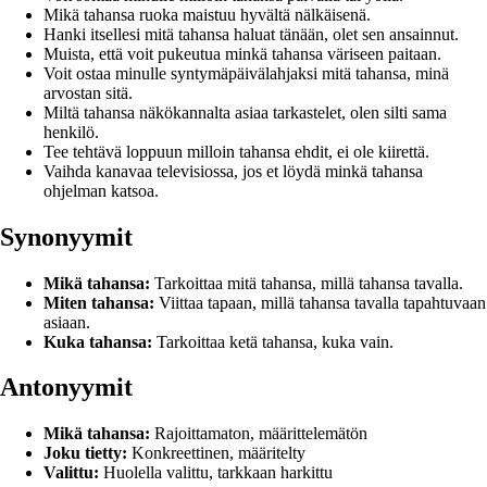
Mikä tahansa ruoka maistuu hyvältä nälkäisenä.
Hanki itsellesi mitä tahansa haluat tänään, olet sen ansainnut.
Muista, että voit pukeutua minkä tahansa väriseen paitaan.
Voit ostaa minulle syntymäpäivälahjaksi mitä tahansa, minä
arvostan sitä.
Miltä tahansa näkökannalta asiaa tarkastelet, olen silti sama
henkilö.
Tee tehtävä loppuun milloin tahansa ehdit, ei ole kiirettä.
Vaihda kanavaa televisiossa, jos et löydä minkä tahansa
ohjelman katsoa.
Synonyymit
Mikä tahansa:
Tarkoittaa mitä tahansa, millä tahansa tavalla.
Miten tahansa:
Viittaa tapaan, millä tahansa tavalla tapahtuvaan
asiaan.
Kuka tahansa:
Tarkoittaa ketä tahansa, kuka vain.
Antonyymit
Mikä tahansa:
Rajoittamaton, määrittelemätön
Joku tietty:
Konkreettinen, määritelty
Valittu:
Huolella valittu, tarkkaan harkittu