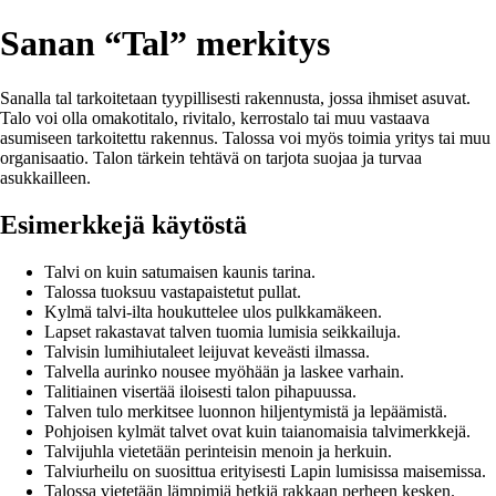
Sanan “Tal” merkitys
Sanalla tal tarkoitetaan tyypillisesti rakennusta, jossa ihmiset asuvat.
Talo voi olla omakotitalo, rivitalo, kerrostalo tai muu vastaava
asumiseen tarkoitettu rakennus. Talossa voi myös toimia yritys tai muu
organisaatio. Talon tärkein tehtävä on tarjota suojaa ja turvaa
asukkailleen.
Esimerkkejä käytöstä
Talvi on kuin satumaisen kaunis tarina.
Talossa tuoksuu vastapaistetut pullat.
Kylmä talvi-ilta houkuttelee ulos pulkkamäkeen.
Lapset rakastavat talven tuomia lumisia seikkailuja.
Talvisin lumihiutaleet leijuvat keveästi ilmassa.
Talvella aurinko nousee myöhään ja laskee varhain.
Talitiainen visertää iloisesti talon pihapuussa.
Talven tulo merkitsee luonnon hiljentymistä ja lepäämistä.
Pohjoisen kylmät talvet ovat kuin taianomaisia talvimerkkejä.
Talvijuhla vietetään perinteisin menoin ja herkuin.
Talviurheilu on suosittua erityisesti Lapin lumisissa maisemissa.
Talossa vietetään lämpimiä hetkiä rakkaan perheen kesken.