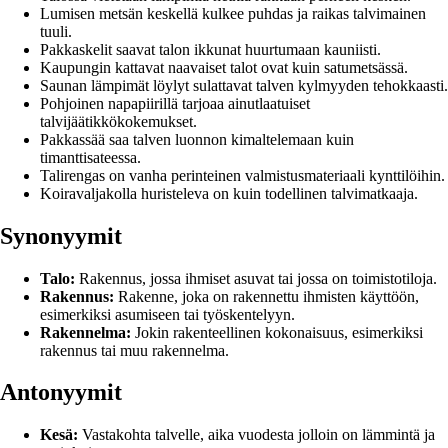
Lumisen metsän keskellä kulkee puhdas ja raikas talvimainen
tuuli.
Pakkaskelit saavat talon ikkunat huurtumaan kauniisti.
Kaupungin kattavat naavaiset talot ovat kuin satumetsässä.
Saunan lämpimät löylyt sulattavat talven kylmyyden tehokkaasti.
Pohjoinen napapiirillä tarjoaa ainutlaatuiset
talvijäätikkökokemukset.
Pakkassää saa talven luonnon kimaltelemaan kuin
timanttisateessa.
Talirengas on vanha perinteinen valmistusmateriaali kynttilöihin.
Koiravaljakolla huristeleva on kuin todellinen talvimatkaaja.
Synonyymit
Talo:
Rakennus, jossa ihmiset asuvat tai jossa on toimistotiloja.
Rakennus:
Rakenne, joka on rakennettu ihmisten käyttöön,
esimerkiksi asumiseen tai työskentelyyn.
Rakennelma:
Jokin rakenteellinen kokonaisuus, esimerkiksi
rakennus tai muu rakennelma.
Antonyymit
Kesä:
Vastakohta talvelle, aika vuodesta jolloin on lämmintä ja