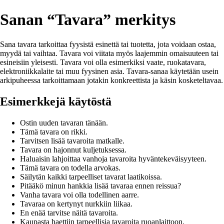
Sanan “Tavara” merkitys
Sana tavara tarkoittaa fyysistä esinettä tai tuotetta, jota voidaan ostaa,
myydä tai vaihtaa. Tavara voi viitata myös laajemmin omaisuuteen tai
esineisiin yleisesti. Tavara voi olla esimerkiksi vaate, ruokatavara,
elektroniikkalaite tai muu fyysinen asia. Tavara-sanaa käytetään usein
arkipuheessa tarkoittamaan jotakin konkreettista ja käsin kosketeltavaa.
Esimerkkejä käytöstä
Ostin uuden tavaran tänään.
Tämä tavara on rikki.
Tarvitsen lisää tavaroita matkalle.
Tavara on hajonnut kuljetuksessa.
Haluaisin lahjoittaa vanhoja tavaroita hyväntekeväisyyteen.
Tämä tavara on todella arvokas.
Säilytän kaikki tarpeelliset tavarat laatikoissa.
Pitääkö minun hankkia lisää tavaraa ennen reissua?
Vanha tavara voi olla todellinen aarre.
Tavaraa on kertynyt nurkkiin liikaa.
En enää tarvitse näitä tavaroita.
Kaupasta haettiin tarpeellisia tavaroita ruoanlaittoon.