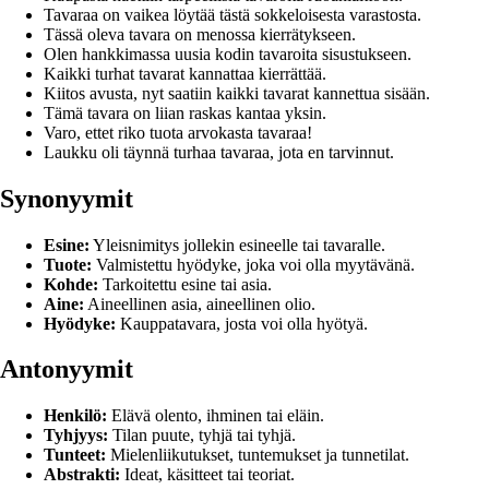
Tavaraa on vaikea löytää tästä sokkeloisesta varastosta.
Tässä oleva tavara on menossa kierrätykseen.
Olen hankkimassa uusia kodin tavaroita sisustukseen.
Kaikki turhat tavarat kannattaa kierrättää.
Kiitos avusta, nyt saatiin kaikki tavarat kannettua sisään.
Tämä tavara on liian raskas kantaa yksin.
Varo, ettet riko tuota arvokasta tavaraa!
Laukku oli täynnä turhaa tavaraa, jota en tarvinnut.
Synonyymit
Esine:
Yleisnimitys jollekin esineelle tai tavaralle.
Tuote:
Valmistettu hyödyke, joka voi olla myytävänä.
Kohde:
Tarkoitettu esine tai asia.
Aine:
Aineellinen asia, aineellinen olio.
Hyödyke:
Kauppatavara, josta voi olla hyötyä.
Antonyymit
Henkilö:
Elävä olento, ihminen tai eläin.
Tyhjyys:
Tilan puute, tyhjä tai tyhjä.
Tunteet:
Mielenliikutukset, tuntemukset ja tunnetilat.
Abstrakti:
Ideat, käsitteet tai teoriat.