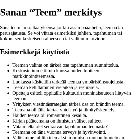
Sanan “Teem” merkitys
Sana teem tarkoittaa yleensä jonkin asian pääaihetta, teemaa tai
perusajatusta. Se voi viitata esimerkiksi juhlien, tapahtuman tai
kokouksen keskeiseen aiheeseen tai valittuun kuvioon.
Esimerkkejä käytöstä
Teeman valinta on tärkeä osa tapahtuman suunnittelua.
Keskustelimme tiimin kanssa uuden tuotteen
markkinointiteemasta.
Luokassa käsiteltiin tärkeää teemaa ympäristönsuojelusta.
Teeman kehittäminen vie aikaa ja resursseja.
Opettaja esitteli oppilaille kulttuurin moninaisuuteen liittyvän
teeman.
Yrityksen viestintästrategian tärkeä osa on brändin teema.
Teemana oli tällä kertaa yhteistyö ja tiimityöskentely.
Häiden teema oli romanttinen kesäilta.
Kirjan pääteemana on ihmisten väliset suhteet.
Mitä mieltä olet seuraavan tapahtuman teemasta?
Teemana on tänä vuonna terveys ja hyvinvointi.
Valitsimme juhliin teemaksi trooppisen rannan tunnelman.