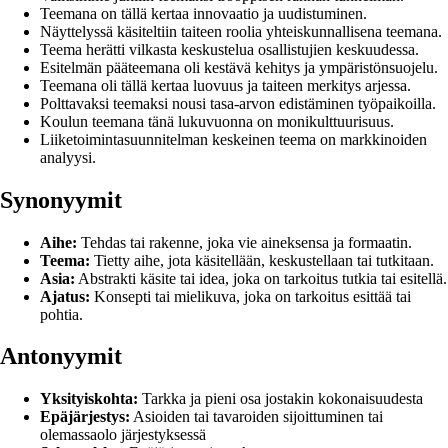
Teemana on tällä kertaa innovaatio ja uudistuminen.
Näyttelyssä käsiteltiin taiteen roolia yhteiskunnallisena teemana.
Teema herätti vilkasta keskustelua osallistujien keskuudessa.
Esitelmän pääteemana oli kestävä kehitys ja ympäristönsuojelu.
Teemana oli tällä kertaa luovuus ja taiteen merkitys arjessa.
Polttavaksi teemaksi nousi tasa-arvon edistäminen työpaikoilla.
Koulun teemana tänä lukuvuonna on monikulttuurisuus.
Liiketoimintasuunnitelman keskeinen teema on markkinoiden
analyysi.
Synonyymit
Aihe:
Tehdas tai rakenne, joka vie aineksensa ja formaatin.
Teema:
Tietty aihe, jota käsitellään, keskustellaan tai tutkitaan.
Asia:
Abstrakti käsite tai idea, joka on tarkoitus tutkia tai esitellä.
Ajatus:
Konsepti tai mielikuva, joka on tarkoitus esittää tai
pohtia.
Antonyymit
Yksityiskohta:
Tarkka ja pieni osa jostakin kokonaisuudesta
Epäjärjestys:
Asioiden tai tavaroiden sijoittuminen tai
olemassaolo järjestyksessä