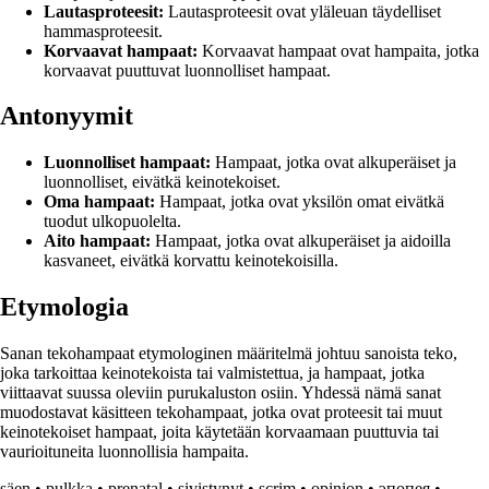
Lautasproteesit:
Lautasproteesit ovat yläleuan täydelliset
hammasproteesit.
Korvaavat hampaat:
Korvaavat hampaat ovat hampaita, jotka
korvaavat puuttuvat luonnolliset hampaat.
Antonyymit
Luonnolliset hampaat:
Hampaat, jotka ovat alkuperäiset ja
luonnolliset, eivätkä keinotekoiset.
Oma hampaat:
Hampaat, jotka ovat yksilön omat eivätkä
tuodut ulkopuolelta.
Aito hampaat:
Hampaat, jotka ovat alkuperäiset ja aidoilla
kasvaneet, eivätkä korvattu keinotekoisilla.
Etymologia
Sanan tekohampaat etymologinen määritelmä johtuu sanoista teko,
joka tarkoittaa keinotekoista tai valmistettua, ja hampaat, jotka
viittaavat suussa oleviin purukaluston osiin. Yhdessä nämä sanat
muodostavat käsitteen tekohampaat, jotka ovat proteesit tai muut
keinotekoiset hampaat, joita käytetään korvaamaan puuttuvia tai
vaurioituneita luonnollisia hampaita.
säen
•
pulkka
•
prenatal
•
sivistynyt
•
scrim
•
opinion
•
эпопея
•