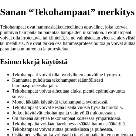
Sanan “Tekohampaat” merkitys
Tekohampaat ovat hammaslääketieteellinen apuväline, joka korvaa
puuttuvia hampaita tai parantaa hampaiden ulkonäköä. Tekohampaat
voivat olla irrotettavia tai kiinteitä, ja ne valmistetaan yleensä akryylistä
tai metallista. Ne ovat tärkeä osa hammasproteesihoitoa ja voivat auttaa
parantamaan purentaa ja pureskelua.
Esimerkkejä käytöstä
Tekohampaat voivat olla hyödyllinen apuväline hymyyn.
Kannattaa puhdistaa tekohampaat säännöllisesti
hammasproteesiharjalla.
Tekohampaat voivat aiheuttaa aluksi pientä epämukavuutta
suussa.
Monet iäkkäät käyttävät tekohampaita syömisessä.
Tekohampaat voivat kestää useita vuosia hyvällä hoidolla.
Jotkut käyttävät tekohampaita vain yöllä nukkuessaan.
On tärkeää säilyttää tekohampaat kosteassa ympäristössä.
Tekohampaita voidaan tarvittaessa säätää hammaslääkärillä.
Tekohampaat voivat auttaa pureskelussa ja puheessa.
Osittainen selkäranka voi vaatia tekohampaita tukemaan leukaa.