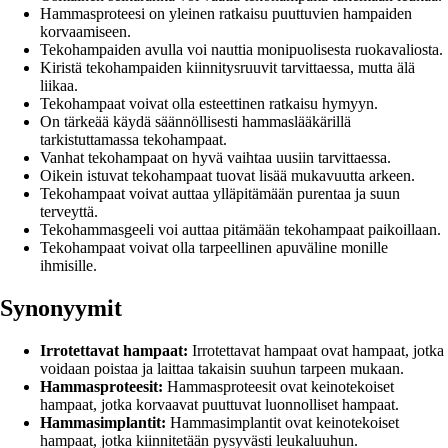
Hammasproteesi on yleinen ratkaisu puuttuvien hampaiden
korvaamiseen.
Tekohampaiden avulla voi nauttia monipuolisesta ruokavaliosta.
Kiristä tekohampaiden kiinnitysruuvit tarvittaessa, mutta älä
liikaa.
Tekohampaat voivat olla esteettinen ratkaisu hymyyn.
On tärkeää käydä säännöllisesti hammaslääkärillä
tarkistuttamassa tekohampaat.
Vanhat tekohampaat on hyvä vaihtaa uusiin tarvittaessa.
Oikein istuvat tekohampaat tuovat lisää mukavuutta arkeen.
Tekohampaat voivat auttaa ylläpitämään purentaa ja suun
terveyttä.
Tekohammasgeeli voi auttaa pitämään tekohampaat paikoillaan.
Tekohampaat voivat olla tarpeellinen apuväline monille
ihmisille.
Synonyymit
Irrotettavat hampaat:
Irrotettavat hampaat ovat hampaat, jotka
voidaan poistaa ja laittaa takaisin suuhun tarpeen mukaan.
Hammasproteesit:
Hammasproteesit ovat keinotekoiset
hampaat, jotka korvaavat puuttuvat luonnolliset hampaat.
Hammasimplantit:
Hammasimplantit ovat keinotekoiset
hampaat, jotka kiinnitetään pysyvästi leukaluuhun.