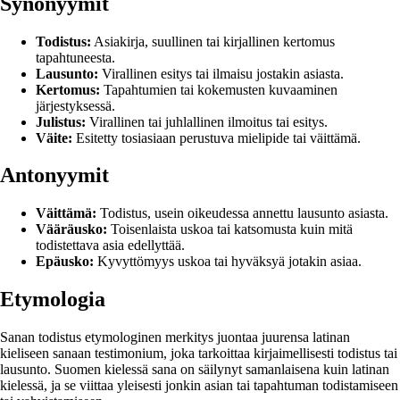
Synonyymit
Todistus:
Asiakirja, suullinen tai kirjallinen kertomus
tapahtuneesta.
Lausunto:
Virallinen esitys tai ilmaisu jostakin asiasta.
Kertomus:
Tapahtumien tai kokemusten kuvaaminen
järjestyksessä.
Julistus:
Virallinen tai juhlallinen ilmoitus tai esitys.
Väite:
Esitetty tosiasiaan perustuva mielipide tai väittämä.
Antonyymit
Väittämä:
Todistus, usein oikeudessa annettu lausunto asiasta.
Vääräusko:
Toisenlaista uskoa tai katsomusta kuin mitä
todistettava asia edellyttää.
Epäusko:
Kyvyttömyys uskoa tai hyväksyä jotakin asiaa.
Etymologia
Sanan todistus etymologinen merkitys juontaa juurensa latinan
kieliseen sanaan testimonium, joka tarkoittaa kirjaimellisesti todistus tai
lausunto. Suomen kielessä sana on säilynyt samanlaisena kuin latinan
kielessä, ja se viittaa yleisesti jonkin asian tai tapahtuman todistamiseen