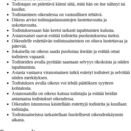
Todistajan on pidettävä kiinni siitä, mitä hän on itse nähnyt tai
kuullut.
Todistaminen oikeudessa on vastuullinen tehtävä.
Oikeus arvioi todistajanlausuntojen luotettavuutta ja
uskottavuutta.
Todistuksessaan hän kertoi tarkasti tapahtumien kulusta.
Asianosaiset saavat esittää todisteita puolustuksensa tueksi.
Oikeudelle esitettävän todistusaineiston on oltava luotettavaa ja
pätevää.
Jokaisella on oikeus saada puolustaa itseään ja esittää omat
todisteen vapaasti.
Todisteiden avulla pyritään saamaan selvyys rikoksista ja niiden
tapahtumista.
Asiasta vastaava viranomainen tutkii esitetyt todisteet ja selvittää
niiden merkityksen.
Todistuksen avulla oikeus voi tehdä päätöksen syytteen
kohtalosta.
Asianosaisilla on oikeus kutsua todistajia ja esittää heidän
antamansa todistukset oikeudessa.
Oikeuden istunnossa käsitellään esitettyjä todisteita ja kuullaan
todistajia.
Todistusaineistoa tarkastellaan huolellisesti oikeudenkäynnin
aikana.