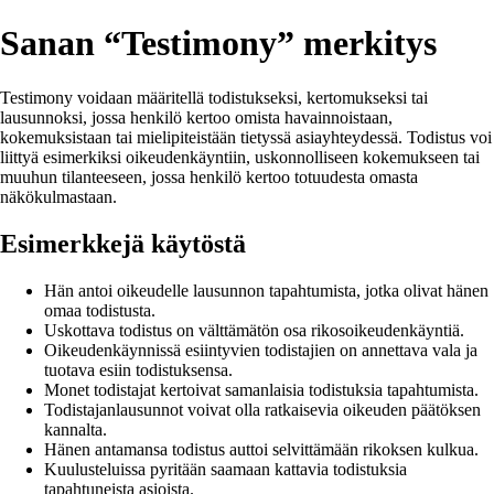
Sanan “Testimony” merkitys
Testimony voidaan määritellä todistukseksi, kertomukseksi tai
lausunnoksi, jossa henkilö kertoo omista havainnoistaan,
kokemuksistaan tai mielipiteistään tietyssä asiayhteydessä. Todistus voi
liittyä esimerkiksi oikeudenkäyntiin, uskonnolliseen kokemukseen tai
muuhun tilanteeseen, jossa henkilö kertoo totuudesta omasta
näkökulmastaan.
Esimerkkejä käytöstä
Hän antoi oikeudelle lausunnon tapahtumista, jotka olivat hänen
omaa todistusta.
Uskottava todistus on välttämätön osa rikosoikeudenkäyntiä.
Oikeudenkäynnissä esiintyvien todistajien on annettava vala ja
tuotava esiin todistuksensa.
Monet todistajat kertoivat samanlaisia todistuksia tapahtumista.
Todistajanlausunnot voivat olla ratkaisevia oikeuden päätöksen
kannalta.
Hänen antamansa todistus auttoi selvittämään rikoksen kulkua.
Kuulusteluissa pyritään saamaan kattavia todistuksia
tapahtuneista asioista.