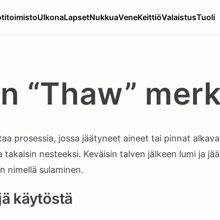
titoimisto
Ulkona
Lapset
Nukkua
Vene
Keittiö
Valaistus
Tuoli
n “Thaw” merk
taa prosessia, jossa jäätyneet aineet tai pinnat alka
 takaisin nesteeksi. Keväisin talven jälkeen lumi ja jä
n nimellä sulaminen.
ä käytöstä