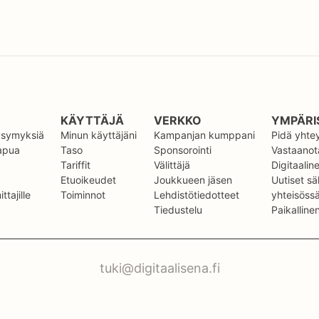
KÄYTTÄJÄ
VERKKO
YMPÄRI
kysymyksiä
Minun käyttäjäni
Kampanjan kumppani
Pidä yhte
 apua
Taso
Sponsorointi
Vastaanota
Tariffit
Välittäjä
Digitaalin
Etuoikeudet
Joukkueen jäsen
Uutiset sä
ttajille
Toiminnot
Lehdistötiedotteet
yhteisöss
Tiedustelu
Paikalline
tuki@digitaalisena.fi