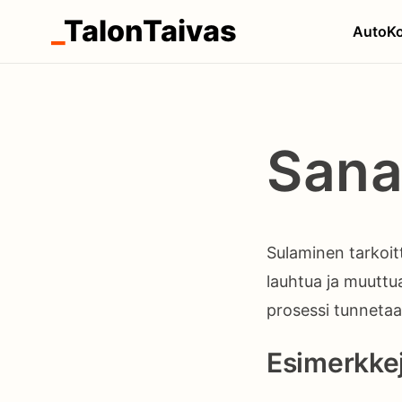
_
TalonTaivas
Auto
Ko
Sana
Sulaminen tarkoit
lauhtua ja muuttua
prosessi tunnetaa
Esimerkkej