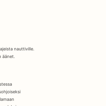
eista nauttiville.
 äänet.
stessa
ohjoiseksi
ulamaan