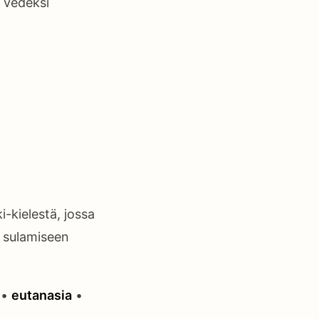
 vedeksi
-kielestä, jossa
än sulamiseen
•
eutanasia
•