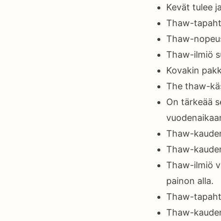
Kevät tulee j
Thaw-tapahtu
Thaw-nopeus 
Thaw-ilmiö su
Kovakin pakka
The thaw-käs
On tärkeää s
vuodenaikaan
Thaw-kauden a
Thaw-kauden 
Thaw-ilmiö vo
painon alla.
Thaw-tapaht
Thaw-kauden a