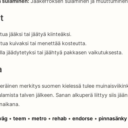
n sulaminen:
Jääkerroksen sulaminen ja muuttuminen
t
ua jääksi tai jäätyä kiinteäksi.
ua kuivaksi tai menettää kosteutta.
la jäädytetyksi tai jäähtyä pakkasen vaikutuksesta.
a
eräinen merkitys suomen kielessä tulee muinaisviikinki
sulamista talven jälkeen. Sanan alkuperä liittyy siis jä
naikana.
väg
•
teem
•
metro
•
rehab
•
endorse
•
pinnasänky