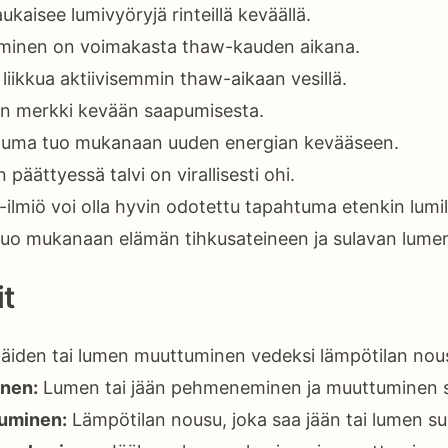
ukaisee lumivyöryjä rinteillä keväällä.
minen on voimakasta thaw-kauden aikana.
 liikkua aktiivisemmin thaw-aikaan vesillä.
n merkki kevään saapumisesta.
uma tuo mukanaan uuden energian kevääseen.
äättyessä talvi on virallisesti ohi.
lmiö voi olla hyvin odotettu tapahtuma etenkin lumilaj
uo mukanaan elämän tihkusateineen ja sulavan lumen
t
äiden tai lumen muuttuminen vedeksi lämpötilan nou
nen:
Lumen tai jään pehmeneminen ja muuttuminen s
tuminen:
Lämpötilan nousu, joka saa jään tai lumen s