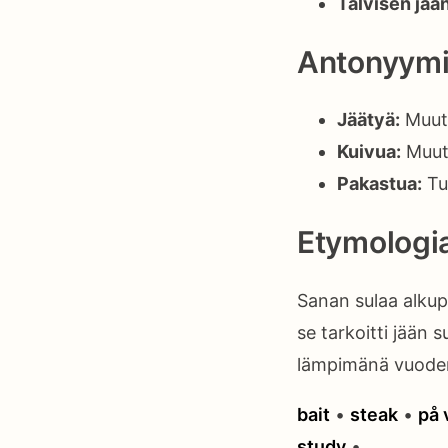
Talvisen jää
Antonyymi
Jäätyä:
Muutt
Kuivua:
Muutt
Pakastua:
Tul
Etymologi
Sanan sulaa alkup
se tarkoitti jään 
lämpimänä vuode
bait
•
steak
•
på 
study
•