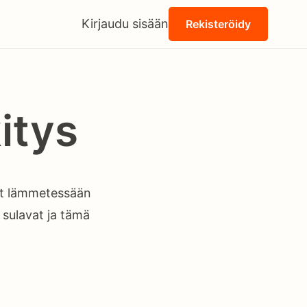
Kirjaudu sisään
Rekisteröidy
itys
vat lämmetessään
ä sulavat ja tämä