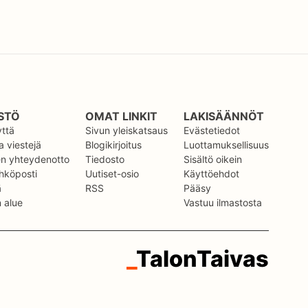
STÖ
OMAT LINKIT
LAKISÄÄNNÖT
yttä
Sivun yleiskatsaus
Evästetiedot
 viestejä
Blogikirjoitus
Luottamuksellisuus
en yhteydenotto
Tiedosto
Sisältö oikein
hköposti
Uutiset-osio
Käyttöehdot
ä
RSS
Pääsy
n alue
Vastuu ilmastosta
_
TalonTaivas