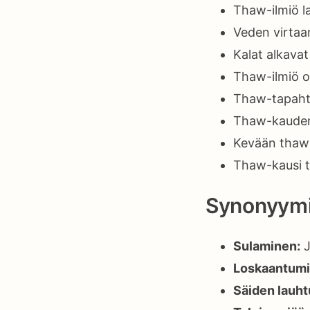
Thaw-ilmiö la
Veden virtaa
Kalat alkavat
Thaw-ilmiö o
Thaw-tapaht
Thaw-kauden p
Kevään thaw-i
Thaw-kausi t
Synonyymi
Sulaminen:
J
Loskaantumi
Säiden lauh