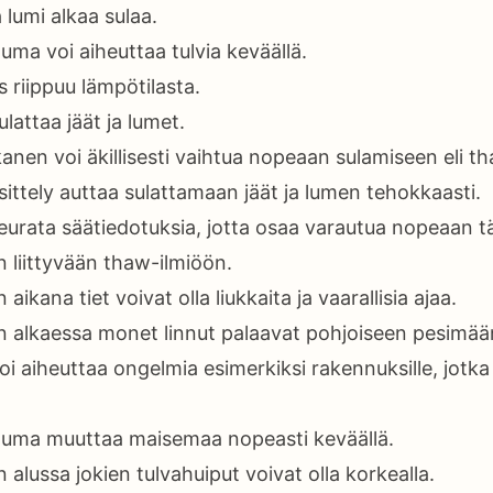
a lumi alkaa sulaa.
ma voi aiheuttaa tulvia keväällä.
riippuu lämpötilasta.
lattaa jäät ja lumet.
nen voi äkillisesti vaihtua nopeaan sulamiseen eli t
ittely auttaa sulattamaan jäät ja lumen tehokkaasti.
eurata säätiedotuksia, jotta osaa varautua nopeaan 
 liittyvään thaw-ilmiöön.
ikana tiet voivat olla liukkaita ja vaarallisia ajaa.
alkaessa monet linnut palaavat pohjoiseen pesimää
i aiheuttaa ongelmia esimerkiksi rakennuksille, jotk
uma muuttaa maisemaa nopeasti keväällä.
lussa jokien tulvahuiput voivat olla korkealla.