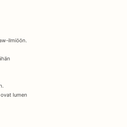
haw-ilmiöön.
tähän
n.
a ovat lumen