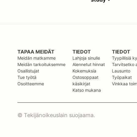
TAPAA MEIDÄT
TIEDOT
TIEDOT
Meidän matkamme
Lahjoja sinulle
Tyypillisiä 
Meidän tarkoituksemme
Alennetut hinnat
Tarvitsetko
Osallistujat
Kokemuksia
Lausunto
Tue työtä
Ostosoppaat
Työpaikat
Osoitteemme
käsikirjat
Vinkkaa toimi
Katso mukana
© Tekijänoikeuslain suojaama.