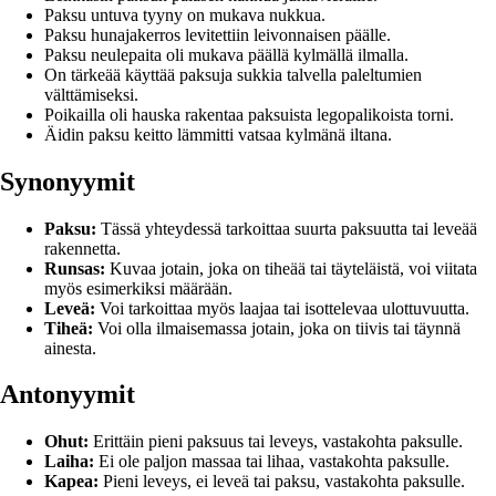
Paksu untuva tyyny on mukava nukkua.
Paksu hunajakerros levitettiin leivonnaisen päälle.
Paksu neulepaita oli mukava päällä kylmällä ilmalla.
On tärkeää käyttää paksuja sukkia talvella paleltumien
välttämiseksi.
Poikailla oli hauska rakentaa paksuista legopalikoista torni.
Äidin paksu keitto lämmitti vatsaa kylmänä iltana.
Synonyymit
Paksu:
Tässä yhteydessä tarkoittaa suurta paksuutta tai leveää
rakennetta.
Runsas:
Kuvaa jotain, joka on tiheää tai täyteläistä, voi viitata
myös esimerkiksi määrään.
Leveä:
Voi tarkoittaa myös laajaa tai isottelevaa ulottuvuutta.
Tiheä:
Voi olla ilmaisemassa jotain, joka on tiivis tai täynnä
ainesta.
Antonyymit
Ohut:
Erittäin pieni paksuus tai leveys, vastakohta paksulle.
Laiha:
Ei ole paljon massaa tai lihaa, vastakohta paksulle.
Kapea:
Pieni leveys, ei leveä tai paksu, vastakohta paksulle.