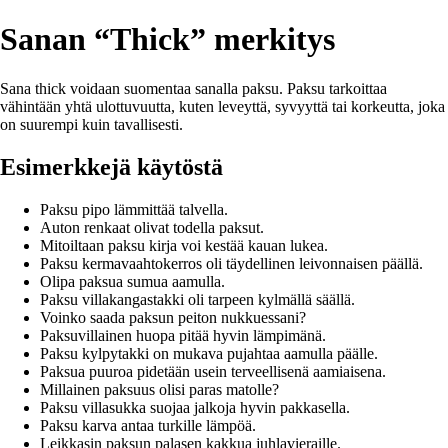
Sanan “Thick” merkitys
Sana thick voidaan suomentaa sanalla paksu. Paksu tarkoittaa
vähintään yhtä ulottuvuutta, kuten leveyttä, syvyyttä tai korkeutta, joka
on suurempi kuin tavallisesti.
Esimerkkejä käytöstä
Paksu pipo lämmittää talvella.
Auton renkaat olivat todella paksut.
Mitoiltaan paksu kirja voi kestää kauan lukea.
Paksu kermavaahtokerros oli täydellinen leivonnaisen päällä.
Olipa paksua sumua aamulla.
Paksu villakangastakki oli tarpeen kylmällä säällä.
Voinko saada paksun peiton nukkuessani?
Paksuvillainen huopa pitää hyvin lämpimänä.
Paksu kylpytakki on mukava pujahtaa aamulla päälle.
Paksua puuroa pidetään usein terveellisenä aamiaisena.
Millainen paksuus olisi paras matolle?
Paksu villasukka suojaa jalkoja hyvin pakkasella.
Paksu karva antaa turkille lämpöä.
Leikkasin paksun palasen kakkua juhlavieraille.