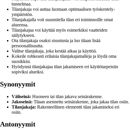
tunnelmaa.
Tilanjakaja voi auttaa luomaan optimaalisen työskentely-
ympäristön.
Tilanjakajalla voit suunnitella tilan eri toiminnoille omat
alueensa.
Tilanjakajaa voi käyttää myös esimerkiksi vaatteiden
säilytykseen.
Ota tilanjakaja osaksi sisustusta ja luo tilaan lisää
persoonallisuutta.
Valitse tilanjakaja, joka kestää aikaa ja käyttöä.
Kokeile rohkeasti erilaisia tilanjakajamalleja ja löydä oma
suosikkisi.
Hyödynnä tilanjakajaa tilan jakamiseen eri käyttötarpeisiin
sopiviksi alueiksi.
Synonyymit
Väliseinä:
Huoneen tai tilan jakava seinärakenne.
Jakoseinä:
Tilaan asennettu seinärakenne, joka jakaa tilan osiin.
Tilanjakaja:
Rakenteellinen elementti tilan jakamiseksi eri
osiin.
Antonyymit