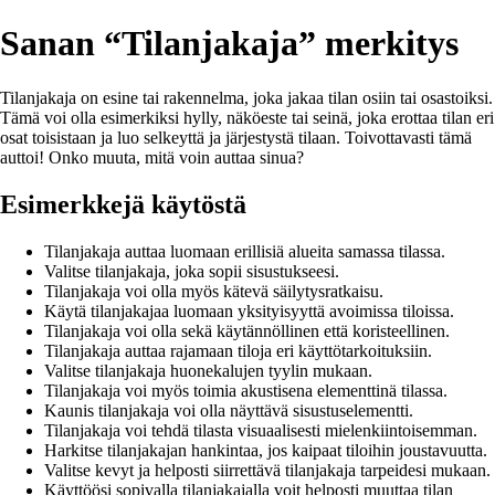
Sanan “Tilanjakaja” merkitys
Tilanjakaja on esine tai rakennelma, joka jakaa tilan osiin tai osastoiksi.
Tämä voi olla esimerkiksi hylly, näköeste tai seinä, joka erottaa tilan eri
osat toisistaan ja luo selkeyttä ja järjestystä tilaan. Toivottavasti tämä
auttoi! Onko muuta, mitä voin auttaa sinua?
Esimerkkejä käytöstä
Tilanjakaja auttaa luomaan erillisiä alueita samassa tilassa.
Valitse tilanjakaja, joka sopii sisustukseesi.
Tilanjakaja voi olla myös kätevä säilytysratkaisu.
Käytä tilanjakajaa luomaan yksityisyyttä avoimissa tiloissa.
Tilanjakaja voi olla sekä käytännöllinen että koristeellinen.
Tilanjakaja auttaa rajamaan tiloja eri käyttötarkoituksiin.
Valitse tilanjakaja huonekalujen tyylin mukaan.
Tilanjakaja voi myös toimia akustisena elementtinä tilassa.
Kaunis tilanjakaja voi olla näyttävä sisustuselementti.
Tilanjakaja voi tehdä tilasta visuaalisesti mielenkiintoisemman.
Harkitse tilanjakajan hankintaa, jos kaipaat tiloihin joustavuutta.
Valitse kevyt ja helposti siirrettävä tilanjakaja tarpeidesi mukaan.
Käyttöösi sopivalla tilanjakajalla voit helposti muuttaa tilan