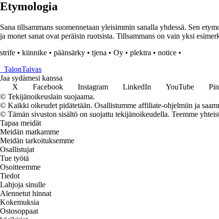
Etymologia
Sana tillsammans suomennetaan yleisimmin sanalla yhdessä. Sen etymolog
ja monet sanat ovat peräisin ruotsista. Tillsammans on vain yksi esimerk
strife
•
kiinnike
•
päänsärky
•
tjena
•
Oy
•
plektra
•
notice
•
_
TalonTaivas
Jaa sydämesi kanssa
X
Facebook
Instagram
LinkedIn
YouTube
Pin
© Tekijänoikeuslain suojaama.
© Kaikki oikeudet pidätetään. Osallistumme affiliate-ohjelmiin ja saam
© Tämän sivuston sisältö on suojattu tekijänoikeudella. Teemme yhtei
Tapaa meidät
Meidän matkamme
Meidän tarkoituksemme
Osallistujat
Tue työtä
Osoitteemme
Tiedot
Lahjoja sinulle
Alennetut hinnat
Kokemuksia
Ostosoppaat