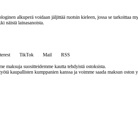
inen alkuperä voidaan jäljittää ruotsin kieleen, jossa se tarkoittaa my
ki näistä lainasanoista.
terest
TikTok
Mail
RSS
me maksuja suositteidemme kautta tehdyistä ostoksista.
styötä kaupallisten kumppanien kanssa ja voimme saada maksun oston yh