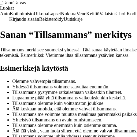
_
TalonTaivas
Luokat
Auto
Kotitoimisto
Ulkona
Lapset
Nukkua
Vene
Keittiö
Valaistus
Tuoli
Kodi
Kirjaudu sisään
Rekisteröidy
Uutiskirje
Sanan “Tillsammans” merkitys
Tillsammans merkitsee suomeksi yhdessä. Tätä sanaa käytetään ilmaisema
tekemistä. Esimerkiksi: Vietimme iltaa tillsammans ystävien kanssa.
Esimerkkejä käytöstä
Olemme vahvempia tillsammans.
Yhdessä tillsammans voimme saavuttaa enemmän.
Tillsammans pystymme ratkaisemaan vaikeatkin tilanteet.
Lupaamme pitää yhtä tillsammans vaikeuksienkin keskellä.
Tillsammans olemme kuin voittamaton joukkue.
Älä koskaan unohda, että olemme vahvat tillsammans.
Tillsammans me voimme muuttaa maailmaa paremmaksi paikaksi
Yhteistyö tillsammans on avain onnistumiseen.
Tillsammans olemme enemmän kuin osiemme summa.
Älä jää yksin, vaan luota siihen, että olemme vahvat tillsammans
Tillsammans voimme juhlia yhdessä saavutuksiamme.