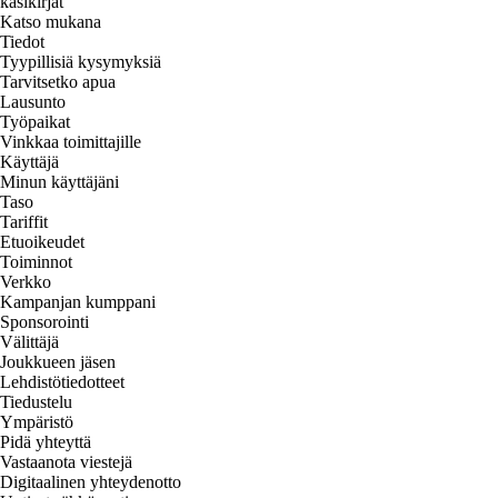
käsikirjat
Katso mukana
Tiedot
Tyypillisiä kysymyksiä
Tarvitsetko apua
Lausunto
Työpaikat
Vinkkaa toimittajille
Käyttäjä
Minun käyttäjäni
Taso
Tariffit
Etuoikeudet
Toiminnot
Verkko
Kampanjan kumppani
Sponsorointi
Välittäjä
Joukkueen jäsen
Lehdistötiedotteet
Tiedustelu
Ympäristö
Pidä yhteyttä
Vastaanota viestejä
Digitaalinen yhteydenotto