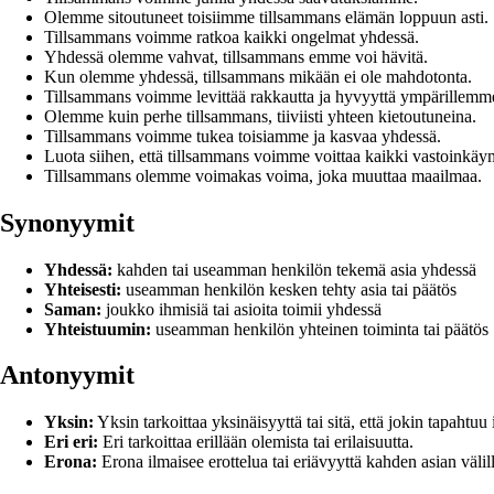
Olemme sitoutuneet toisiimme tillsammans elämän loppuun asti.
Tillsammans voimme ratkoa kaikki ongelmat yhdessä.
Yhdessä olemme vahvat, tillsammans emme voi hävitä.
Kun olemme yhdessä, tillsammans mikään ei ole mahdotonta.
Tillsammans voimme levittää rakkautta ja hyvyyttä ympärillemm
Olemme kuin perhe tillsammans, tiiviisti yhteen kietoutuneina.
Tillsammans voimme tukea toisiamme ja kasvaa yhdessä.
Luota siihen, että tillsammans voimme voittaa kaikki vastoinkäym
Tillsammans olemme voimakas voima, joka muuttaa maailmaa.
Synonyymit
Yhdessä:
kahden tai useamman henkilön tekemä asia yhdessä
Yhteisesti:
useamman henkilön kesken tehty asia tai päätös
Saman:
joukko ihmisiä tai asioita toimii yhdessä
Yhteistuumin:
useamman henkilön yhteinen toiminta tai päätös
Antonyymit
Yksin:
Yksin tarkoittaa yksinäisyyttä tai sitä, että jokin tapahtuu
Eri eri:
Eri tarkoittaa erillään olemista tai erilaisuutta.
Erona:
Erona ilmaisee erottelua tai eriävyyttä kahden asian välill