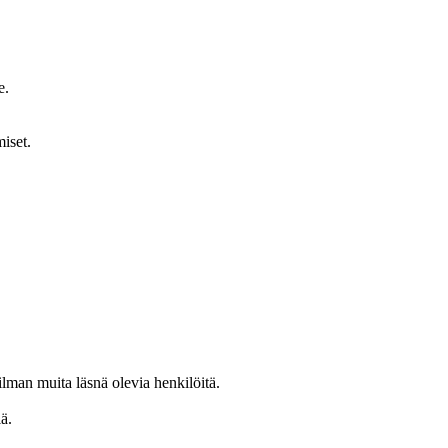
e.
iset.
 ilman muita läsnä olevia henkilöitä.
ä.