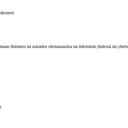
nkoneet
an ihmisten tai asioiden olemassaoloa tai tekemistä yhdessä tai yhteist
.
.