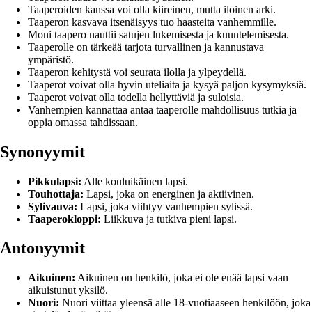
Taaperoiden kanssa voi olla kiireinen, mutta iloinen arki.
Taaperon kasvava itsenäisyys tuo haasteita vanhemmille.
Moni taapero nauttii satujen lukemisesta ja kuuntelemisesta.
Taaperolle on tärkeää tarjota turvallinen ja kannustava
ympäristö.
Taaperon kehitystä voi seurata ilolla ja ylpeydellä.
Taaperot voivat olla hyvin uteliaita ja kysyä paljon kysymyksiä.
Taaperot voivat olla todella hellyttäviä ja suloisia.
Vanhempien kannattaa antaa taaperolle mahdollisuus tutkia ja
oppia omassa tahdissaan.
Synonyymit
Pikkulapsi:
Alle kouluikäinen lapsi.
Touhottaja:
Lapsi, joka on energinen ja aktiivinen.
Sylivauva:
Lapsi, joka viihtyy vanhempien sylissä.
Taaperokloppi:
Liikkuva ja tutkiva pieni lapsi.
Antonyymit
Aikuinen:
Aikuinen on henkilö, joka ei ole enää lapsi vaan
aikuistunut yksilö.
Nuori:
Nuori viittaa yleensä alle 18-vuotiaaseen henkilöön, joka