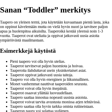
Sanan “Toddler” merkitys
Taapero on yleinen termi, jota käytetään kuvaamaan pientä lasta, joka
on oppinut kävelemään mutta on vielä hyvin nuori ja tarvitsee paljon
apua ja huolenpitoa aikuisilta. Taaperoikä kestää yleensä noin 1-3
vuotta. Taaperot ovat uteliaita ja oppivat jatkuvasti uusia asioita
ympäröivästä maailmastaan.
Esimerkkejä käytöstä
Pieni taapero voi olla hyvin utelias.
Taaperot tarvitsevat paljon huomiota ja hoivaa.
Taaperoita ilahduttavat usein yksinkertaiset asiat.
Taaperot oppivat jatkuvasti uusia taitoja.
Taapero voi olla hyvin energinen ja liikunnallinen.
Monet vanhemmat nauttivat taaperoiden seurasta.
Taaperot voivat olla hyvin itsepäisiä.
Taaperot osaavat yllättää luovuudellaan.
Taapero saattaa innostua nopeasti uusista asioista.
Taaperot voivat tarvita avustusta monissa arjen tehtävissä.
Taapero saattaa olla hyvin tarkka omista rutiineistaan.
Taaperon nauru voi sulattaa sydämen.