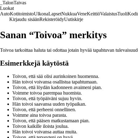
_
TalonTaivas
Luokat
Auto
Kotitoimisto
Ulkona
Lapset
Nukkua
Vene
Keittiö
Valaistus
Tuoli
Kodi
Kirjaudu sisään
Rekisteröidy
Uutiskirje
Sanan “Toivoa” merkitys
Toivoa tarkoittaa haluta tai odottaa jotain hyvää tapahtuvan tulevaisuu
Esimerkkejä käytöstä
Toivon, että sää olisi aurinkoinen huomenna.
Hän toivoi voivansa osallistua tapahtumaan.
Toivon, että löydän kadonneen avaimeni pian.
Voimme toivoa parempaa huomista.
Toivon, että työpäiväni sujuu hyvin.
Hän toivoi saavansa uuden työpaikan.
Toivon, että perheeni onnellinen.
Voimme aina toivoa parasta.
Toivon, että pääsen matkustamaan pian.
Toivon kaikille iloista joulua.
Hän toivoi voivansa auttaa muita.
Toivon, että terveyteni on hyvä.