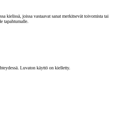
 kielissä, joissa vastaavat sanat merkitsevät toivomista tai
le tapahtumalle.
teydessä. Luvaton käyttö on kielletty.