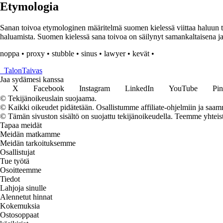
Etymologia
Sanan toivoa etymologinen määritelmä suomen kielessä viittaa haluun ta
haluamista. Suomen kielessä sana toivoa on säilynyt samankaltaisena ja s
noppa
•
proxy
•
stubble
•
sinus
•
lawyer
•
kevät
•
_
TalonTaivas
Jaa sydämesi kanssa
X
Facebook
Instagram
LinkedIn
YouTube
Pin
© Tekijänoikeuslain suojaama.
© Kaikki oikeudet pidätetään. Osallistumme affiliate-ohjelmiin ja saam
© Tämän sivuston sisältö on suojattu tekijänoikeudella. Teemme yhtei
Tapaa meidät
Meidän matkamme
Meidän tarkoituksemme
Osallistujat
Tue työtä
Osoitteemme
Tiedot
Lahjoja sinulle
Alennetut hinnat
Kokemuksia
Ostosoppaat