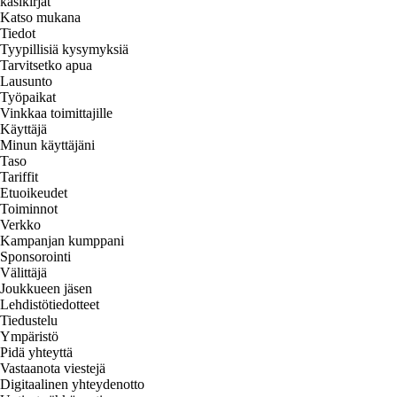
käsikirjat
Katso mukana
Tiedot
Tyypillisiä kysymyksiä
Tarvitsetko apua
Lausunto
Työpaikat
Vinkkaa toimittajille
Käyttäjä
Minun käyttäjäni
Taso
Tariffit
Etuoikeudet
Toiminnot
Verkko
Kampanjan kumppani
Sponsorointi
Välittäjä
Joukkueen jäsen
Lehdistötiedotteet
Tiedustelu
Ympäristö
Pidä yhteyttä
Vastaanota viestejä
Digitaalinen yhteydenotto