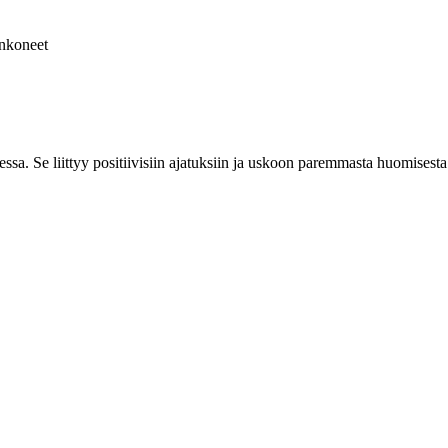
nkoneet
dessa. Se liittyy positiivisiin ajatuksiin ja uskoon paremmasta huomises