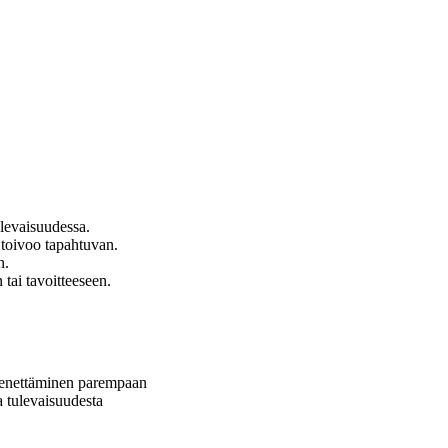
ulevaisuudessa.
ä toivoo tapahtuvan.
n.
 tai tavoitteeseen.
menettäminen parempaan
 tulevaisuudesta