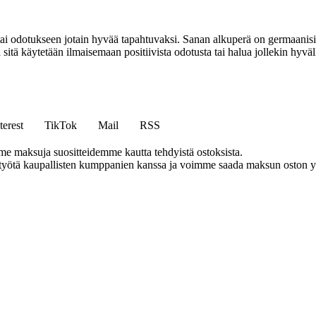
i odotukseen jotain hyvää tapahtuvaksi. Sanan alkuperä on germaanisissa
itä käytetään ilmaisemaan positiivista odotusta tai halua jollekin hyväl
terest
TikTok
Mail
RSS
me maksuja suositteidemme kautta tehdyistä ostoksista.
styötä kaupallisten kumppanien kanssa ja voimme saada maksun oston yh