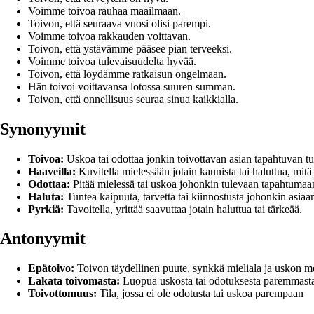
Voimme toivoa rauhaa maailmaan.
Toivon, että seuraava vuosi olisi parempi.
Voimme toivoa rakkauden voittavan.
Toivon, että ystävämme pääsee pian terveeksi.
Voimme toivoa tulevaisuudelta hyvää.
Toivon, että löydämme ratkaisun ongelmaan.
Hän toivoi voittavansa lotossa suuren summan.
Toivon, että onnellisuus seuraa sinua kaikkialla.
Synonyymit
Toivoa:
Uskoa tai odottaa jonkin toivottavan asian tapahtuvan t
Haaveilla:
Kuvitella mielessään jotain kaunista tai haluttua, mit
Odottaa:
Pitää mielessä tai uskoa johonkin tulevaan tapahtumaa
Haluta:
Tuntea kaipuuta, tarvetta tai kiinnostusta johonkin asiaan
Pyrkiä:
Tavoitella, yrittää saavuttaa jotain haluttua tai tärkeää.
Antonyymit
Epätoivo:
Toivon täydellinen puute, synkkä mieliala ja uskon 
Lakata toivomasta:
Luopua uskosta tai odotuksesta paremmasta
Toivottomuus:
Tila, jossa ei ole odotusta tai uskoa parempaan