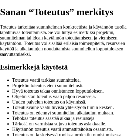
Sanan “Toteutus” merkitys
Toteutus tarkoittaa suunnitelman konkreettista ja käytännön tasolla
tapahtuvaa toteuttamista. Se voi liittyä esimerkiksi projektin,
suunnitelman tai idean käytännön toteuttamiseen ja viemiseen
käytäntöön. Toteutus voi sisältää erilaisia toimenpiteitä, resurssien
käyttöä ja aikataulujen noudattamista suunnitellun lopputuloksen
saavuttamiseksi.
Esimerkkejä käytöstä
Toteutus vaatii tarkkaa suunnittelua.
Projektin toteutus eteni suunnitellusti.
Hyvä toteutus takaa onnistuneen lopputuloksen.
Ohjelmiston toteutus vaati paljon resursseja.
Uuden palvelun toteutus on käynnissä.
Toteutusvaihe vaatii tiivistä yhteistyötä tiimin kesken.
Toteutus on edennyt suunnitellun aikataulun mukaan.
Tehokas toteutus säästää aikaa ja resursseja.
Tärkeää on varmistaa sujuva toteutus asiakkaalle.
Käytännön toteutus vaatii ammattitaitoista osaamista.
Toteutus on keskeisessä roolissa projektin onnistumisessa.