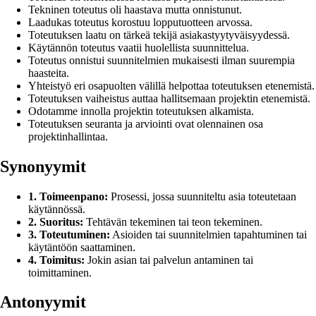
Tekninen toteutus oli haastava mutta onnistunut.
Laadukas toteutus korostuu lopputuotteen arvossa.
Toteutuksen laatu on tärkeä tekijä asiakastyytyväisyydessä.
Käytännön toteutus vaatii huolellista suunnittelua.
Toteutus onnistui suunnitelmien mukaisesti ilman suurempia
haasteita.
Yhteistyö eri osapuolten välillä helpottaa toteutuksen etenemistä.
Toteutuksen vaiheistus auttaa hallitsemaan projektin etenemistä.
Odotamme innolla projektin toteutuksen alkamista.
Toteutuksen seuranta ja arviointi ovat olennainen osa
projektinhallintaa.
Synonyymit
1. Toimeenpano:
Prosessi, jossa suunniteltu asia toteutetaan
käytännössä.
2. Suoritus:
Tehtävän tekeminen tai teon tekeminen.
3. Toteutuminen:
Asioiden tai suunnitelmien tapahtuminen tai
käytäntöön saattaminen.
4. Toimitus:
Jokin asian tai palvelun antaminen tai
toimittaminen.
Antonyymit