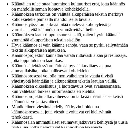
Kääntäjien tulee ottaa huomioon kulttuuriset erot, jotta käännös
on mahdollisimman luonteva kohdekielellä.
Käännöksen tarkoitus on välittää alkuperäisen tekstin merkitys
kohdekielelle parhaalla mahdollisella tavalla.
Käännöstyössä on tärkeää pitää mielessä kohdeyleisö ja
varmistaa, että käännös on ymmärrettävä heille.
Käännöksen laatu riippuu suuresti siitä, miten hyvin kääntäjä
ymmärtää alkuperäisen tekstin sisällön.
Hyvä käännös ei vain käänne sanoja, vaan se pyrkii säilyttämään
tekstin alkuperäisen ajatuksen.
Käännösprojektiin kannattaa varata riittävästi aikaa ja resursseja,
jotta lopputulos on laadukas.
Käännöstä tehtäessä on tärkeää pyytää tarvittaessa apua
ammattilaisilta, jotka hallitsevat kohdekielen.
Käännösprosessi voi olla monivaiheinen ja vaatia tiivistä
yhteistyötä kääntäjän ja alkuperäisen tekstin laatijan välillä.
Käännöksen oikeellisuus ja luotettavuus ovat avainasemassa,
kun välitetään tärkeää informaatiota eri kielillä.
Käännösprojektin alkuvaiheessa on tärkeää määrittää selkeästi
käännöstarve ja -tavoitteet.
Monikielinen viestintä edellyttää hyvin hoidettua
käännösprosessia, jotta viestit tavoittavat eri kieliryhmät
tehokkaasti.
Käännösalan ammattilaiset seuraavat jatkuvasti kehitystä ja uusia
työkaluja, jotka helpottavat käännöstyön tekemistä.