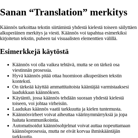
Sanan “Translation” merkitys
Käännös tarkoittaa tekstin siirtämistä yhdestä kielestä toiseen säilyttäen
alkuperäinen merkitys ja viesti. Käännös voi tapahtua esimerkiksi
kirjoitetun tekstin, puheen tai visuaalisten elementtien välillä.
Esimerkkejä käytöstä
Käännös voi olla vaikea tehtävä, mutta se on tärkeä osa
viestinnän prosessia.
Hyvä käännös pitää ottaa huomioon alkuperäisen tekstin
konteksti.
On tärkeää käyttää ammattitaitoista kääntäjää varmistaaksesi
laadukkaan käännöksen.
Käytäntö, jossa käännös tehdään suoraan yhdestä kielestä
toiseen, voi johtaa virheisiin.
Laadukas käännös vaatii tarkkuutta ja kielen tuntemusta.
Käännösvirheet voivat aiheuttaa väärinymmärryksiä ja jopa
haitata kommunikointia.
Automatisoidut käännösohjelmat voivat auttaa nopeuttamaan
käännösprosessia, mutta ne eivät korvaa ihmiskääntäjän
tarkkuutta.