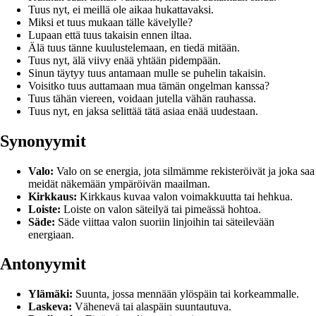
Tuus nyt, ei meillä ole aikaa hukattavaksi.
Miksi et tuus mukaan tälle kävelylle?
Lupaan että tuus takaisin ennen iltaa.
Älä tuus tänne kuulustelemaan, en tiedä mitään.
Tuus nyt, älä viivy enää yhtään pidempään.
Sinun täytyy tuus antamaan mulle se puhelin takaisin.
Voisitko tuus auttamaan mua tämän ongelman kanssa?
Tuus tähän viereen, voidaan jutella vähän rauhassa.
Tuus nyt, en jaksa selittää tätä asiaa enää uudestaan.
Synonyymit
Valo:
Valo on se energia, jota silmämme rekisteröivät ja joka saa
meidät näkemään ympäröivän maailman.
Kirkkaus:
Kirkkaus kuvaa valon voimakkuutta tai hehkua.
Loiste:
Loiste on valon säteilyä tai pimeässä hohtoa.
Säde:
Säde viittaa valon suoriin linjoihin tai säteilevään
energiaan.
Antonyymit
Ylämäki:
Suunta, jossa mennään ylöspäin tai korkeammalle.
Laskeva:
Vähenevä tai alaspäin suuntautuva.