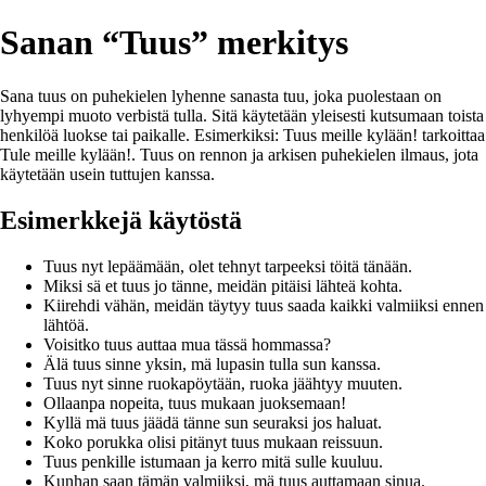
Sanan “Tuus” merkitys
Sana tuus on puhekielen lyhenne sanasta tuu, joka puolestaan on
lyhyempi muoto verbistä tulla. Sitä käytetään yleisesti kutsumaan toista
henkilöä luokse tai paikalle. Esimerkiksi: Tuus meille kylään! tarkoittaa
Tule meille kylään!. Tuus on rennon ja arkisen puhekielen ilmaus, jota
käytetään usein tuttujen kanssa.
Esimerkkejä käytöstä
Tuus nyt lepäämään, olet tehnyt tarpeeksi töitä tänään.
Miksi sä et tuus jo tänne, meidän pitäisi lähteä kohta.
Kiirehdi vähän, meidän täytyy tuus saada kaikki valmiiksi ennen
lähtöä.
Voisitko tuus auttaa mua tässä hommassa?
Älä tuus sinne yksin, mä lupasin tulla sun kanssa.
Tuus nyt sinne ruokapöytään, ruoka jäähtyy muuten.
Ollaanpa nopeita, tuus mukaan juoksemaan!
Kyllä mä tuus jäädä tänne sun seuraksi jos haluat.
Koko porukka olisi pitänyt tuus mukaan reissuun.
Tuus penkille istumaan ja kerro mitä sulle kuuluu.
Kunhan saan tämän valmiiksi, mä tuus auttamaan sinua.