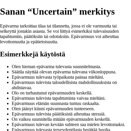
Sanan “Uncertain” merkitys
Epävarma tarkoittaa tilaa tai tilannetta, jossa ei ole varmuutta tai
selkeyttä jostakin asiasta. Se voi liittyä esimerkiksi tulevaisuuden
tapahtumiin, päätöksiin tai odotuksiin. Epävarmuus voi aiheuttaa
levottomuutta ja epätietoisuutta.
Esimerkkejä käytöstä
Olen hieman epävarma tulevasta suunnitelmasta.
Säätila näyttää olevan epävarma tulevana viikonloppuna.
Epävarmuus tulevasta työpaikasta painaa mieltäni.
Epävarmuus tulevista taloudellisista mahdollisuuksista on
ahdistavaa.
Olo on turhautunut epävarmuuden keskellä.
Epävarmuus tulevista tapahtumista vaivaa mieltäni.
Epävarmuus elämän suunnasta tuntuu raskaalta.
Olen jäänyt kiinni epävarmuuden tunteeseen.
Epävarmuus tulevista päätöksistä aiheuttaa stressiä.
On vaikea suunnitella mitään epävarmuuden keskellä.
Epävarmuus tulevan kevään suhteen saa mielen levottomaksi.
Epävarmuus tulevasta terveydentilasta herättää huolta.