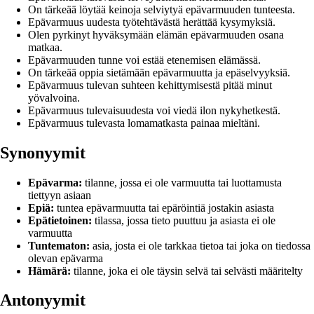
On tärkeää löytää keinoja selviytyä epävarmuuden tunteesta.
Epävarmuus uudesta työtehtävästä herättää kysymyksiä.
Olen pyrkinyt hyväksymään elämän epävarmuuden osana
matkaa.
Epävarmuuden tunne voi estää etenemisen elämässä.
On tärkeää oppia sietämään epävarmuutta ja epäselvyyksiä.
Epävarmuus tulevan suhteen kehittymisestä pitää minut
yövalvoina.
Epävarmuus tulevaisuudesta voi viedä ilon nykyhetkestä.
Epävarmuus tulevasta lomamatkasta painaa mieltäni.
Synonyymit
Epävarma:
tilanne, jossa ei ole varmuutta tai luottamusta
tiettyyn asiaan
Epiä:
tuntea epävarmuutta tai epäröintiä jostakin asiasta
Epätietoinen:
tilassa, jossa tieto puuttuu ja asiasta ei ole
varmuutta
Tuntematon:
asia, josta ei ole tarkkaa tietoa tai joka on tiedossa
olevan epävarma
Hämärä:
tilanne, joka ei ole täysin selvä tai selvästi määritelty
Antonyymit