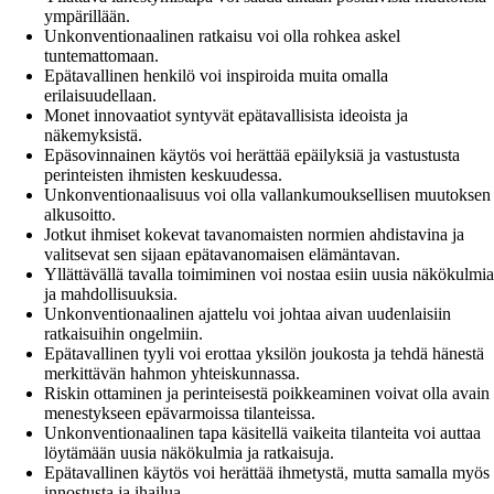
ympärillään.
Unkonventionaalinen ratkaisu voi olla rohkea askel
tuntemattomaan.
Epätavallinen henkilö voi inspiroida muita omalla
erilaisuudellaan.
Monet innovaatiot syntyvät epätavallisista ideoista ja
näkemyksistä.
Epäsovinnainen käytös voi herättää epäilyksiä ja vastustusta
perinteisten ihmisten keskuudessa.
Unkonventionaalisuus voi olla vallankumouksellisen muutoksen
alkusoitto.
Jotkut ihmiset kokevat tavanomaisten normien ahdistavina ja
valitsevat sen sijaan epätavanomaisen elämäntavan.
Yllättävällä tavalla toimiminen voi nostaa esiin uusia näkökulmia
ja mahdollisuuksia.
Unkonventionaalinen ajattelu voi johtaa aivan uudenlaisiin
ratkaisuihin ongelmiin.
Epätavallinen tyyli voi erottaa yksilön joukosta ja tehdä hänestä
merkittävän hahmon yhteiskunnassa.
Riskin ottaminen ja perinteisestä poikkeaminen voivat olla avain
menestykseen epävarmoissa tilanteissa.
Unkonventionaalinen tapa käsitellä vaikeita tilanteita voi auttaa
löytämään uusia näkökulmia ja ratkaisuja.
Epätavallinen käytös voi herättää ihmetystä, mutta samalla myös
innostusta ja ihailua.