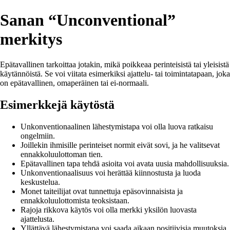
Sanan “Unconventional”
merkitys
Epätavallinen tarkoittaa jotakin, mikä poikkeaa perinteisistä tai yleisistä
käytännöistä. Se voi viitata esimerkiksi ajattelu- tai toimintatapaan, joka
on epätavallinen, omaperäinen tai ei-normaali.
Esimerkkejä käytöstä
Unkonventionaalinen lähestymistapa voi olla luova ratkaisu
ongelmiin.
Joillekin ihmisille perinteiset normit eivät sovi, ja he valitsevat
ennakkoluulottoman tien.
Epätavallinen tapa tehdä asioita voi avata uusia mahdollisuuksia.
Unkonventionaalisuus voi herättää kiinnostusta ja luoda
keskustelua.
Monet taiteilijat ovat tunnettuja epäsovinnaisista ja
ennakkoluulottomista teoksistaan.
Rajoja rikkova käytös voi olla merkki yksilön luovasta
ajattelusta.
Yllättävä lähestymistapa voi saada aikaan positiivisia muutoksia