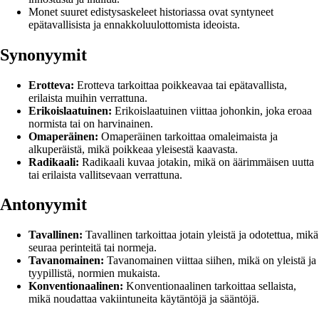
Monet suuret edistysaskeleet historiassa ovat syntyneet
epätavallisista ja ennakkoluulottomista ideoista.
Synonyymit
Erotteva:
Erotteva tarkoittaa poikkeavaa tai epätavallista,
erilaista muihin verrattuna.
Erikoislaatuinen:
Erikoislaatuinen viittaa johonkin, joka eroaa
normista tai on harvinainen.
Omaperäinen:
Omaperäinen tarkoittaa omaleimaista ja
alkuperäistä, mikä poikkeaa yleisestä kaavasta.
Radikaali:
Radikaali kuvaa jotakin, mikä on äärimmäisen uutta
tai erilaista vallitsevaan verrattuna.
Antonyymit
Tavallinen:
Tavallinen tarkoittaa jotain yleistä ja odotettua, mikä
seuraa perinteitä tai normeja.
Tavanomainen:
Tavanomainen viittaa siihen, mikä on yleistä ja
tyypillistä, normien mukaista.
Konventionaalinen:
Konventionaalinen tarkoittaa sellaista,
mikä noudattaa vakiintuneita käytäntöjä ja sääntöjä.