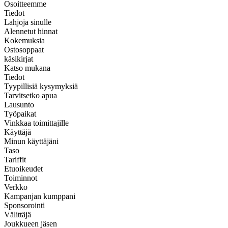
Osoitteemme
Tiedot
Lahjoja sinulle
Alennetut hinnat
Kokemuksia
Ostosoppaat
käsikirjat
Katso mukana
Tiedot
Tyypillisiä kysymyksiä
Tarvitsetko apua
Lausunto
Työpaikat
Vinkkaa toimittajille
Käyttäjä
Minun käyttäjäni
Taso
Tariffit
Etuoikeudet
Toiminnot
Verkko
Kampanjan kumppani
Sponsorointi
Välittäjä
Joukkueen jäsen