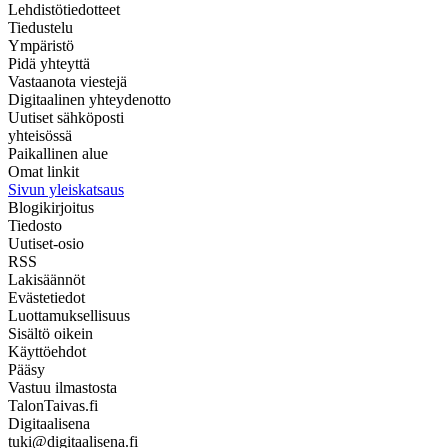
Lehdistötiedotteet
Tiedustelu
Ympäristö
Pidä yhteyttä
Vastaanota viestejä
Digitaalinen yhteydenotto
Uutiset sähköposti
yhteisössä
Paikallinen alue
Omat linkit
Sivun yleiskatsaus
Blogikirjoitus
Tiedosto
Uutiset-osio
RSS
Lakisäännöt
Evästetiedot
Luottamuksellisuus
Sisältö oikein
Käyttöehdot
Pääsy
Vastuu ilmastosta
TalonTaivas.fi
Digitaalisena
tuki@digitaalisena.fi