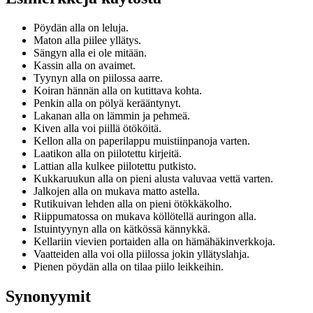
Pöydän alla on leluja.
Maton alla piilee yllätys.
Sängyn alla ei ole mitään.
Kassin alla on avaimet.
Tyynyn alla on piilossa aarre.
Koiran hännän alla on kutittava kohta.
Penkin alla on pölyä kerääntynyt.
Lakanan alla on lämmin ja pehmeä.
Kiven alla voi piillä ötököitä.
Kellon alla on paperilappu muistiinpanoja varten.
Laatikon alla on piilotettu kirjeitä.
Lattian alla kulkee piilotettu putkisto.
Kukkaruukun alla on pieni alusta valuvaa vettä varten.
Jalkojen alla on mukava matto astella.
Rutikuivan lehden alla on pieni ötökkäkolho.
Riippumatossa on mukava köllötellä auringon alla.
Istuintyynyn alla on kätkössä kännykkä.
Kellariin vievien portaiden alla on hämähäkinverkkoja.
Vaatteiden alla voi olla piilossa jokin yllätyslahja.
Pienen pöydän alla on tilaa piilo leikkeihin.
Synonyymit