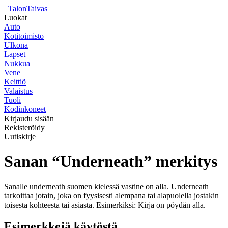
_
TalonTaivas
Luokat
Auto
Kotitoimisto
Ulkona
Lapset
Nukkua
Vene
Keittiö
Valaistus
Tuoli
Kodinkoneet
Kirjaudu sisään
Rekisteröidy
Uutiskirje
Sanan “Underneath” merkitys
Sanalle underneath suomen kielessä vastine on alla. Underneath
tarkoittaa jotain, joka on fyysisesti alempana tai alapuolella jostakin
toisesta kohteesta tai asiasta. Esimerkiksi: Kirja on pöydän alla.
Esimerkkejä käytöstä