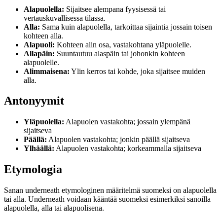
Alapuolella:
Sijaitsee alempana fyysisessä tai
vertauskuvallisessa tilassa.
Alla:
Sama kuin alapuolella, tarkoittaa sijaintia jossain toisen
kohteen alla.
Alapuoli:
Kohteen alin osa, vastakohtana yläpuolelle.
Allapäin:
Suuntautuu alaspäin tai johonkin kohteen
alapuolelle.
Alimmaisena:
Ylin kerros tai kohde, joka sijaitsee muiden
alla.
Antonyymit
Yläpuolella:
Alapuolen vastakohta; jossain ylempänä
sijaitseva
Päällä:
Alapuolen vastakohta; jonkin päällä sijaitseva
Ylhäällä:
Alapuolen vastakohta; korkeammalla sijaitseva
Etymologia
Sanan underneath etymologinen määritelmä suomeksi on alapuolella
tai alla. Underneath voidaan kääntää suomeksi esimerkiksi sanoilla
alapuolella, alla tai alapuolisena.