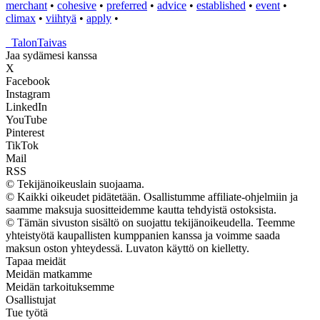
merchant
•
cohesive
•
preferred
•
advice
•
established
•
event
•
climax
•
viihtyä
•
apply
•
_
TalonTaivas
Jaa sydämesi kanssa
X
Facebook
Instagram
LinkedIn
YouTube
Pinterest
TikTok
Mail
RSS
© Tekijänoikeuslain suojaama.
© Kaikki oikeudet pidätetään. Osallistumme affiliate-ohjelmiin ja
saamme maksuja suositteidemme kautta tehdyistä ostoksista.
© Tämän sivuston sisältö on suojattu tekijänoikeudella. Teemme
yhteistyötä kaupallisten kumppanien kanssa ja voimme saada
maksun oston yhteydessä. Luvaton käyttö on kielletty.
Tapaa meidät
Meidän matkamme
Meidän tarkoituksemme
Osallistujat
Tue työtä