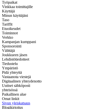
Työpaikat
Vinkkaa toimittajille
Käyttäjä
Minun käyttäjäni
Taso
Tariffit
Etuoikeudet
Toiminnot
Verkko
Kampanjan kumppani
Sponsorointi
Välittäjä
Joukkueen jäsen
Lehdistötiedotteet
Tiedustelu
Ympäristö
Pidä yhteyttä
Vastaanota viestejä
Digitaalinen yhteydenotto
Uutiset sähköposti
yhteisössä
Paikallinen alue
Omat linkit
Sivun yleiskatsaus
Blogikirjoitus