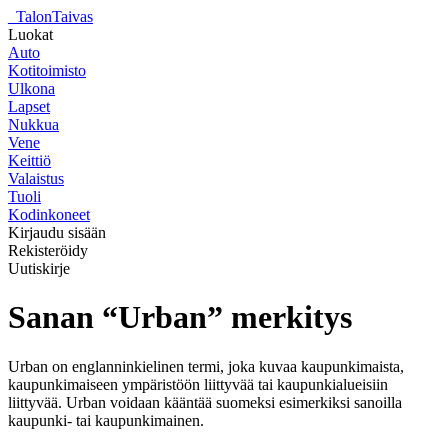
_
TalonTaivas
Luokat
Auto
Kotitoimisto
Ulkona
Lapset
Nukkua
Vene
Keittiö
Valaistus
Tuoli
Kodinkoneet
Kirjaudu sisään
Rekisteröidy
Uutiskirje
Sanan “Urban” merkitys
Urban on englanninkielinen termi, joka kuvaa kaupunkimaista,
kaupunkimaiseen ympäristöön liittyvää tai kaupunkialueisiin
liittyvää. Urban voidaan kääntää suomeksi esimerkiksi sanoilla
kaupunki- tai kaupunkimainen.