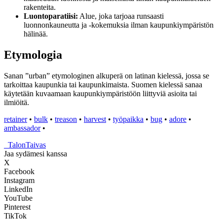
rakenteita.
Luontoparatiisi:
Alue, joka tarjoaa runsaasti
luonnonkauneutta ja -kokemuksia ilman kaupunkiympäristön
hälinää.
Etymologia
Sanan ”urban” etymologinen alkuperä on latinan kielessä, jossa se
tarkoittaa kaupunkia tai kaupunkimaista. Suomen kielessä sanaa
käytetään kuvaamaan kaupunkiympäristöön liittyviä asioita tai
ilmiöitä.
retainer
•
bulk
•
treason
•
harvest
•
työpaikka
•
bug
•
adore
•
ambassador
•
_
TalonTaivas
Jaa sydämesi kanssa
X
Facebook
Instagram
LinkedIn
YouTube
Pinterest
TikTok