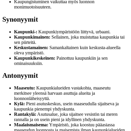
Kaupungistuminen vaikuttaa myös luonnon
monimuotoisuuteen.
Synonyymit
Kaupunki-:
Kaupunkiympäristöön liittyvä, urbaani.
Kaupunkimainen:
Sellainen, joka muistuttaa kaupunkia tai
sen piirteitä.
Keskustamainen:
Samankaltainen kuin keskusta-alueella
oleva ympäristö.
Kaupunkikeskeinen:
Painottuu kaupunkiin ja sen
ominaisuuksiin.
Antonyymit
Maaseutu:
Kaupunkialueiden vastakohta, maaseutu
merkitsee yleensä harvaan asuttuja alueita ja
luonnonläheisyyttä.
Kylä:
Pieni asutuskeskus, usein maaseudulla sijaitseva ja
kaupunkia pienempi yhdyskunta.
Rantakylä:
Asutusalue, joka sijaitsee vesistön tai meren
rannalla ja on usein pieni ja idyllinen yhdyskunta.
Maalaismaisema:
Ympäristö, joka koostuu pääasiassa
maaseudun luonnosta ja maisemista ilman kaupunkialueiden