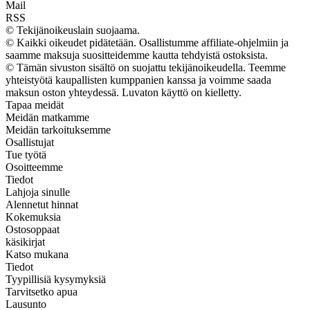
Mail
RSS
© Tekijänoikeuslain suojaama.
© Kaikki oikeudet pidätetään. Osallistumme affiliate-ohjelmiin ja
saamme maksuja suositteidemme kautta tehdyistä ostoksista.
© Tämän sivuston sisältö on suojattu tekijänoikeudella. Teemme
yhteistyötä kaupallisten kumppanien kanssa ja voimme saada
maksun oston yhteydessä. Luvaton käyttö on kielletty.
Tapaa meidät
Meidän matkamme
Meidän tarkoituksemme
Osallistujat
Tue työtä
Osoitteemme
Tiedot
Lahjoja sinulle
Alennetut hinnat
Kokemuksia
Ostosoppaat
käsikirjat
Katso mukana
Tiedot
Tyypillisiä kysymyksiä
Tarvitsetko apua
Lausunto