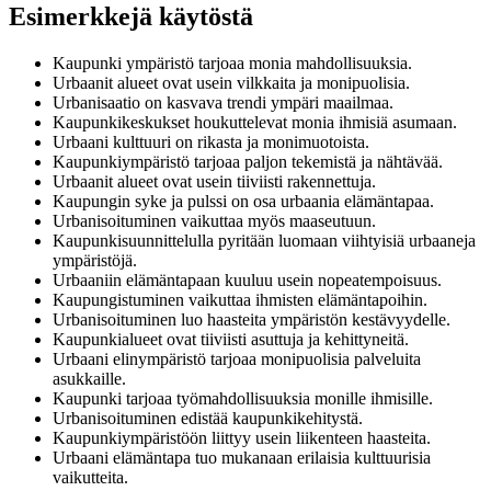
Esimerkkejä käytöstä
Kaupunki ympäristö tarjoaa monia mahdollisuuksia.
Urbaanit alueet ovat usein vilkkaita ja monipuolisia.
Urbanisaatio on kasvava trendi ympäri maailmaa.
Kaupunkikeskukset houkuttelevat monia ihmisiä asumaan.
Urbaani kulttuuri on rikasta ja monimuotoista.
Kaupunkiympäristö tarjoaa paljon tekemistä ja nähtävää.
Urbaanit alueet ovat usein tiiviisti rakennettuja.
Kaupungin syke ja pulssi on osa urbaania elämäntapaa.
Urbanisoituminen vaikuttaa myös maaseutuun.
Kaupunkisuunnittelulla pyritään luomaan viihtyisiä urbaaneja
ympäristöjä.
Urbaaniin elämäntapaan kuuluu usein nopeatempoisuus.
Kaupungistuminen vaikuttaa ihmisten elämäntapoihin.
Urbanisoituminen luo haasteita ympäristön kestävyydelle.
Kaupunkialueet ovat tiiviisti asuttuja ja kehittyneitä.
Urbaani elinympäristö tarjoaa monipuolisia palveluita
asukkaille.
Kaupunki tarjoaa työmahdollisuuksia monille ihmisille.
Urbanisoituminen edistää kaupunkikehitystä.
Kaupunkiympäristöön liittyy usein liikenteen haasteita.
Urbaani elämäntapa tuo mukanaan erilaisia kulttuurisia
vaikutteita.