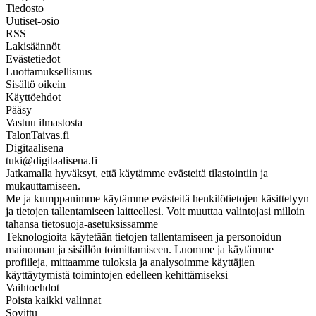
Tiedosto
Uutiset-osio
RSS
Lakisäännöt
Evästetiedot
Luottamuksellisuus
Sisältö oikein
Käyttöehdot
Pääsy
Vastuu ilmastosta
TalonTaivas.fi
Digitaalisena
tuki@digitaalisena.fi
Jatkamalla hyväksyt, että käytämme evästeitä tilastointiin ja
mukauttamiseen.
Me ja kumppanimme käytämme evästeitä henkilötietojen käsittelyyn
ja tietojen tallentamiseen laitteellesi. Voit muuttaa valintojasi milloin
tahansa tietosuoja-asetuksissamme
Teknologioita käytetään tietojen tallentamiseen ja personoidun
mainonnan ja sisällön toimittamiseen. Luomme ja käytämme
profiileja, mittaamme tuloksia ja analysoimme käyttäjien
käyttäytymistä toimintojen edelleen kehittämiseksi
Vaihtoehdot
Poista kaikki valinnat
Sovittu