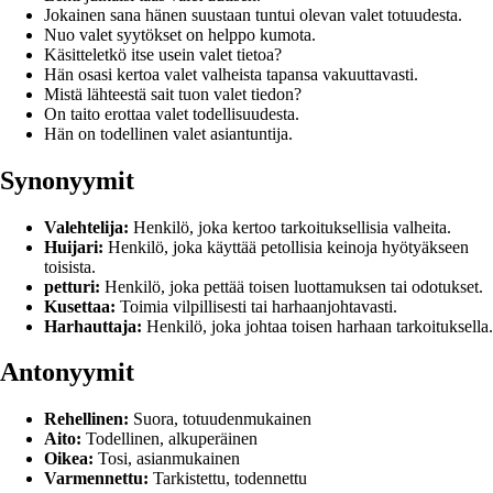
Jokainen sana hänen suustaan tuntui olevan valet totuudesta.
Nuo valet syytökset on helppo kumota.
Käsitteletkö itse usein valet tietoa?
Hän osasi kertoa valet valheista tapansa vakuuttavasti.
Mistä lähteestä sait tuon valet tiedon?
On taito erottaa valet todellisuudesta.
Hän on todellinen valet asiantuntija.
Synonyymit
Valehtelija:
Henkilö, joka kertoo tarkoituksellisia valheita.
Huijari:
Henkilö, joka käyttää petollisia keinoja hyötyäkseen
toisista.
petturi:
Henkilö, joka pettää toisen luottamuksen tai odotukset.
Kusettaa:
Toimia vilpillisesti tai harhaanjohtavasti.
Harhauttaja:
Henkilö, joka johtaa toisen harhaan tarkoituksella.
Antonyymit
Rehellinen:
Suora, totuudenmukainen
Aito:
Todellinen, alkuperäinen
Oikea:
Tosi, asianmukainen
Varmennettu:
Tarkistettu, todennettu