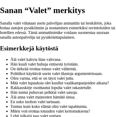
Sanan “Valet” merkitys
Sanalla valet viitataan usein palvelijan ammattiin tai henkilöön, joka
hoitaa autojen pysäköinnin ja noutamisen esimerkiksi ravintoloiden tai
hotellien edessä. Tämä ammattinimike voidaan suomentaa suoraan
sanalla autonpalvelija tai pysäköintiapulainen.
Esimerkkejä käytöstä
Älä valet kahvia liian vahvana.
Hän kuuli valet huhuja entisestä työstään.
On tärkeää erottaa totuus valet väitteistä.
Politiikot käyttävät usein valet tilastoja argumenteissaan.
Olen varma, että se on täysi valet juttu.
Mitä valet lupauksia olet kuullut vaalikampanjoiden aikana?
Rakkauskirje osoittautui lopulta valet rakastetulle.
Hän tuntui puhuvan pelkkiä valet sanoja.
Älä anna valet mainosten hämätä sinua.
En usko tuohon valet tarinaan.
Tuntuu kuin koko elämä olisi valet tapahtumia.
Miten voit erottaa totuuden valet kertomuksesta?
Lehti julkaisi taas valet uutisen.