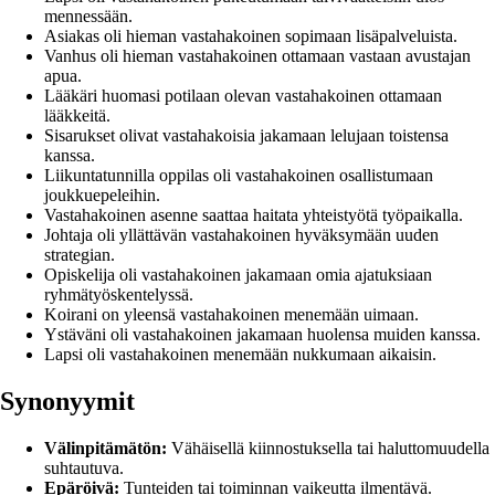
mennessään.
Asiakas oli hieman vastahakoinen sopimaan lisäpalveluista.
Vanhus oli hieman vastahakoinen ottamaan vastaan avustajan
apua.
Lääkäri huomasi potilaan olevan vastahakoinen ottamaan
lääkkeitä.
Sisarukset olivat vastahakoisia jakamaan lelujaan toistensa
kanssa.
Liikuntatunnilla oppilas oli vastahakoinen osallistumaan
joukkuepeleihin.
Vastahakoinen asenne saattaa haitata yhteistyötä työpaikalla.
Johtaja oli yllättävän vastahakoinen hyväksymään uuden
strategian.
Opiskelija oli vastahakoinen jakamaan omia ajatuksiaan
ryhmätyöskentelyssä.
Koirani on yleensä vastahakoinen menemään uimaan.
Ystäväni oli vastahakoinen jakamaan huolensa muiden kanssa.
Lapsi oli vastahakoinen menemään nukkumaan aikaisin.
Synonyymit
Välinpitämätön:
Vähäisellä kiinnostuksella tai haluttomuudella
suhtautuva.
Epäröivä:
Tunteiden tai toiminnan vaikeutta ilmentävä.