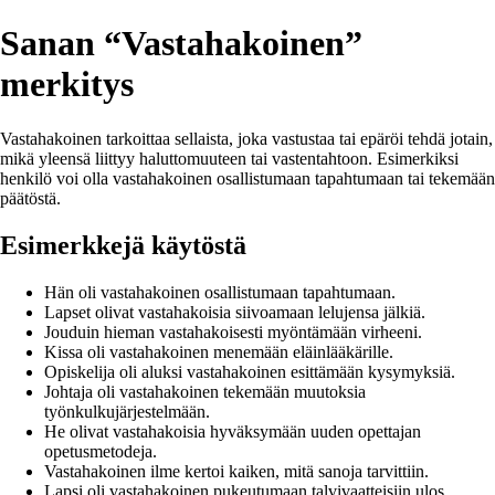
Sanan “Vastahakoinen”
merkitys
Vastahakoinen tarkoittaa sellaista, joka vastustaa tai epäröi tehdä jotain,
mikä yleensä liittyy haluttomuuteen tai vastentahtoon. Esimerkiksi
henkilö voi olla vastahakoinen osallistumaan tapahtumaan tai tekemään
päätöstä.
Esimerkkejä käytöstä
Hän oli vastahakoinen osallistumaan tapahtumaan.
Lapset olivat vastahakoisia siivoamaan lelujensa jälkiä.
Jouduin hieman vastahakoisesti myöntämään virheeni.
Kissa oli vastahakoinen menemään eläinlääkärille.
Opiskelija oli aluksi vastahakoinen esittämään kysymyksiä.
Johtaja oli vastahakoinen tekemään muutoksia
työnkulkujärjestelmään.
He olivat vastahakoisia hyväksymään uuden opettajan
opetusmetodeja.
Vastahakoinen ilme kertoi kaiken, mitä sanoja tarvittiin.
Lapsi oli vastahakoinen pukeutumaan talvivaatteisiin ulos