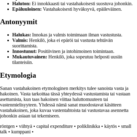
Haluton:
Ei innokkaasti tai vastahakoisesti suostuva johonkin.
Epäluuloinen:
Vastahakoisesti hyväksyvä, epäileväinen.
Antonyymit
Halukas:
Innokas ja valmis toimimaan ilman vastustusta.
Valmis:
Henkilö, joka ei epäröi tai vastusta tehtävän
suorittamista.
Innostunut:
Positiivinen ja intohimoinen toimintaan.
Mukautuvainen:
Henkilö, joka sopeutuu helposti uusiin
tilanteisiin.
Etymologia
Sanan vastahakoinen etymologinen merkitys tulee sanoista vasta ja
hakoinen. Vasta tarkoittaa tässä yhteydessä vastustamista tai vastaan
asettumista, kun taas hakoinen viittaa haluttomuuteen tai
vastenmielisyyteen. Yhdessä nämä sanat muodostavat käsitteen
vastahakoinen, joka kuvaa vastentahtoista tai vastustavaa asennetta
johonkin asiaan tai tekemiseen.
röntgen
•
viihtyä
•
capital expenditure
•
poliklinikka
•
käytös
•
small
talk
•
kumppani
•