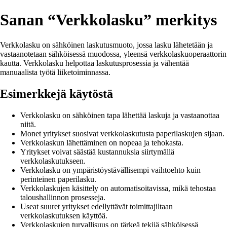
Sanan “Verkkolasku” merkitys
Verkkolasku on sähköinen laskutusmuoto, jossa lasku lähetetään ja
vastaanotetaan sähköisessä muodossa, yleensä verkkolaskuoperaattorin
kautta. Verkkolasku helpottaa laskutusprosessia ja vähentää
manuaalista työtä liiketoiminnassa.
Esimerkkejä käytöstä
Verkkolasku on sähköinen tapa lähettää laskuja ja vastaanottaa
niitä.
Monet yritykset suosivat verkkolaskutusta paperilaskujen sijaan.
Verkkolaskun lähettäminen on nopeaa ja tehokasta.
Yritykset voivat säästää kustannuksia siirtymällä
verkkolaskutukseen.
Verkkolasku on ympäristöystävällisempi vaihtoehto kuin
perinteinen paperilasku.
Verkkolaskujen käsittely on automatisoitavissa, mikä tehostaa
taloushallinnon prosesseja.
Useat suuret yritykset edellyttävät toimittajiltaan
verkkolaskutuksen käyttöä.
Verkkolaskujen turvallisuus on tärkeä tekijä sähköisessä