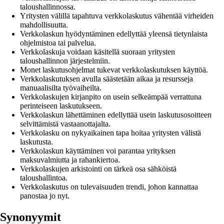
taloushallinnossa.
Yritysten välillä tapahtuva verkkolaskutus vähentää virheiden
mahdollisuutta.
Verkkolaskun hyödyntäminen edellyttää yleensä tietynlaista
ohjelmistoa tai palvelua.
Verkkolaskuja voidaan käsitellä suoraan yritysten
taloushallinnon järjestelmiin.
Monet laskutusohjelmat tukevat verkkolaskutuksen käyttöä.
Verkkolaskutuksen avulla säästetään aikaa ja resursseja
manuaalisilta työvaiheilta.
Verkkolaskujen kirjanpito on usein selkeämpää verrattuna
perinteiseen laskutukseen.
Verkkolaskun lähettäminen edellyttää usein laskutusosoitteen
selvittämistä vastaanottajalta.
Verkkolasku on nykyaikainen tapa hoitaa yritysten välistä
laskutusta.
Verkkolaskun käyttäminen voi parantaa yrityksen
maksuvalmiutta ja rahankiertoa.
Verkkolaskujen arkistointi on tärkeä osa sähköistä
taloushallintoa.
Verkkolaskutus on tulevaisuuden trendi, johon kannattaa
panostaa jo nyt.
Synonyymit