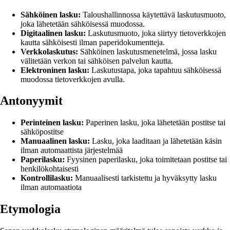
Sähköinen lasku:
Taloushallinnossa käytettävä laskutusmuoto,
joka lähetetään sähköisessä muodossa.
Digitaalinen lasku:
Laskutusmuoto, joka siirtyy tietoverkkojen
kautta sähköisesti ilman paperidokumentteja.
Verkkolaskutus:
Sähköinen laskutusmenetelmä, jossa lasku
välitetään verkon tai sähköisen palvelun kautta.
Elektroninen lasku:
Laskutustapa, joka tapahtuu sähköisessä
muodossa tietoverkkojen avulla.
Antonyymit
Perinteinen lasku:
Paperinen lasku, joka lähetetään postitse tai
sähköpostitse
Manuaalinen lasku:
Lasku, joka laaditaan ja lähetetään käsin
ilman automaattista järjestelmää
Paperilasku:
Fyysinen paperilasku, joka toimitetaan postitse tai
henkilökohtaisesti
Kontrollilasku:
Manuaalisesti tarkistettu ja hyväksytty lasku
ilman automaatiota
Etymologia