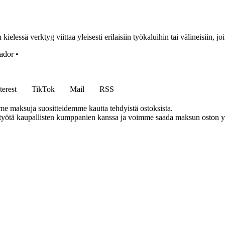
ielessä verktyg viittaa yleisesti erilaisiin työkaluihin tai välineisiin, jo
ador
•
terest
TikTok
Mail
RSS
me maksuja suositteidemme kautta tehdyistä ostoksista.
styötä kaupallisten kumppanien kanssa ja voimme saada maksun oston yh