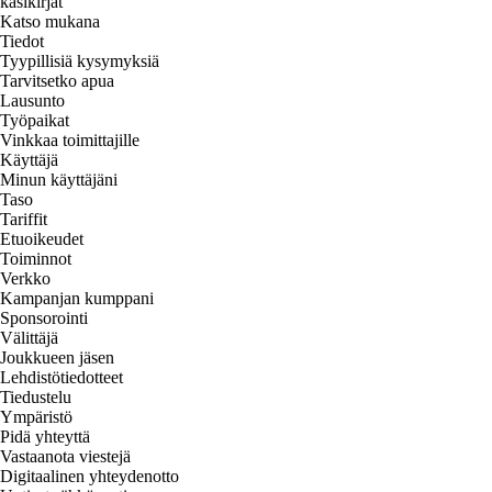
käsikirjat
Katso mukana
Tiedot
Tyypillisiä kysymyksiä
Tarvitsetko apua
Lausunto
Työpaikat
Vinkkaa toimittajille
Käyttäjä
Minun käyttäjäni
Taso
Tariffit
Etuoikeudet
Toiminnot
Verkko
Kampanjan kumppani
Sponsorointi
Välittäjä
Joukkueen jäsen
Lehdistötiedotteet
Tiedustelu
Ympäristö
Pidä yhteyttä
Vastaanota viestejä
Digitaalinen yhteydenotto