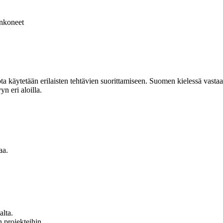
nkoneet
jota käytetään erilaisten tehtävien suorittamiseen. Suomen kielessä vasta
n eri aloilla.
aa.
alta.
 projekteihin.