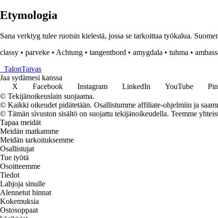
Etymologia
Sana verktyg tulee ruotsin kielestä, jossa se tarkoittaa työkalua. Suomen k
classy
•
parveke
•
Achtung
•
tangentbord
•
amygdala
•
tuhma
•
ambass
_
TalonTaivas
Jaa sydämesi kanssa
X
Facebook
Instagram
LinkedIn
YouTube
Pin
© Tekijänoikeuslain suojaama.
© Kaikki oikeudet pidätetään. Osallistumme affiliate-ohjelmiin ja saam
© Tämän sivuston sisältö on suojattu tekijänoikeudella. Teemme yhtei
Tapaa meidät
Meidän matkamme
Meidän tarkoituksemme
Osallistujat
Tue työtä
Osoitteemme
Tiedot
Lahjoja sinulle
Alennetut hinnat
Kokemuksia
Ostosoppaat