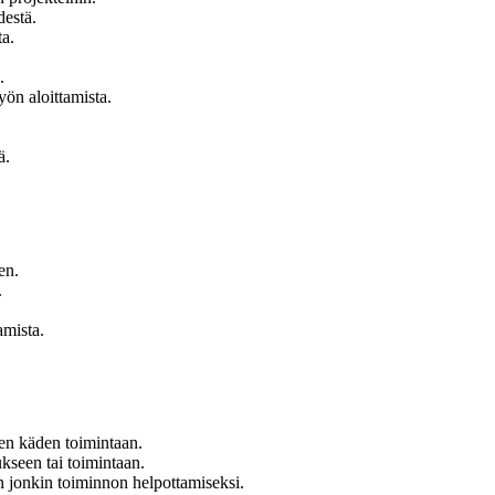
destä.
a.
.
ön aloittamista.
ä.
en.
.
amista.
sen käden toimintaan.
ukseen tai toimintaan.
ein jonkin toiminnon helpottamiseksi.