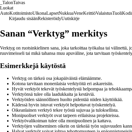
_
TalonTaivas
Luokat
Auto
Kotitoimisto
Ulkona
Lapset
Nukkua
Vene
Keittiö
Valaistus
Tuoli
Kodi
Kirjaudu sisään
Rekisteröidy
Uutiskirje
Sanan “Verktyg” merkitys
Verktyg on ruotsinkielinen sana, joka tarkoittaa työkalua tai välinettä, 
ruuvimeisseli tai mikä tahansa muu apuväline, jota tarvitaan työskentelyy
Esimerkkejä käytöstä
Verktyg on tärkeä osa jokapäiväistä elämäämme.
Kotona tarvitaan monenlaisia verktyöitä eri askareisiin.
Hyvät verktyöt tekevät työskentelystä helpompaa ja tehokkaamp
Verktyönsä tulee olla laadukkaita ja kestäviä.
Verktyöiden säännöllinen huolto pidentää niiden käyttöikää.
Kädessä hyvin istuvat verktyöt helpottavat työskentelyä.
Oikeanlainen verktyö tekee työstä sujuvaa ja tuloksellista.
Monipuoliset verktyöt ovat tarpeen erilaisissa projekteissa.
Verktyövalikoiman tulee olla monipuolinen ja kattava.
Verktyöjen valitseminen oikein on tärkeää työn sujuvuuden kann
Halvat verktyöt voivat johtaa tehottomuuteen ja epäonnistuneisiin