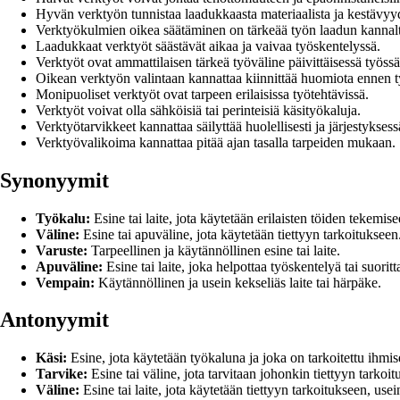
Hyvän verktyön tunnistaa laadukkaasta materiaalista ja kestävyy
Verktyökulmien oikea säätäminen on tärkeää työn laadun kannalt
Laadukkaat verktyöt säästävät aikaa ja vaivaa työskentelyssä.
Verktyöt ovat ammattilaisen tärkeä työväline päivittäisessä työssä
Oikean verktyön valintaan kannattaa kiinnittää huomiota ennen ty
Monipuoliset verktyöt ovat tarpeen erilaisissa työtehtävissä.
Verktyöt voivat olla sähköisiä tai perinteisiä käsityökaluja.
Verktyötarvikkeet kannattaa säilyttää huolellisesti ja järjestyksess
Verktyövalikoima kannattaa pitää ajan tasalla tarpeiden mukaan.
Synonyymit
Työkalu:
Esine tai laite, jota käytetään erilaisten töiden tekemise
Väline:
Esine tai apuväline, jota käytetään tiettyyn tarkoitukseen
Varuste:
Tarpeellinen ja käytännöllinen esine tai laite.
Apuväline:
Esine tai laite, joka helpottaa työskentelyä tai suoritt
Vempain:
Käytännöllinen ja usein kekseliäs laite tai härpäke.
Antonyymit
Käsi:
Esine, jota käytetään työkaluna ja joka on tarkoitettu ihmi
Tarvike:
Esine tai väline, jota tarvitaan johonkin tiettyyn tarkoit
Väline:
Esine tai laite, jota käytetään tiettyyn tarkoitukseen, us