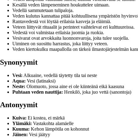
Kesällä veden lämpeneminen houkuttelee uimaan.
Vedellä sammutetaan tulipaloja.
Veden kulutus kannattaa pitää kohtuullisena ympäristön hyvinvo
Rantavedestä voi löytää erilaisia kasveja ja eläimiä.
Veteen liittyvät rituaalit ja perinteet vaihtelevat eri kulttuureissa.
Vedestä voi valmistaa erilaisia juomia ja ruokia.
Vesivarat ovat arvokkaita luonnonvaroja, joita tulee suojella.
Uiminen on suosittu harrastus, joka liittyy veteen.
Veden kiertokulku maapallolla on tärkeä ilmastojärjestelmän kann
Synonyymit
Vesi:
Alkuaine, vedellä täytetty tila tai neste
Aqua:
Vesi (latinaksi)
Neste:
Olomuoto, jossa aine ei ole kiinteänä eikä kaasuna
Puhtaan veden nauttija:
Henkilö, joka juo vettä (sanontoja)
Antonyymit
Kuiva:
Ei kostea, ei märkä
Ylämäki:
Vastakohta alamäelle
Kuuma:
Kehon lämpötila on kohonnut
Jäinen:
Vesi jäätyy