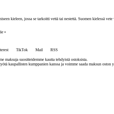
n kieleen, jossa se tarkoitti vettä tai nestettä. Suomen kielessä vete v
ie
•
terest
TikTok
Mail
RSS
me maksuja suositteidemme kautta tehdyistä ostoksista.
styötä kaupallisten kumppanien kanssa ja voimme saada maksun oston yh