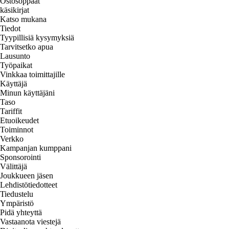
Ostosoppaat
käsikirjat
Katso mukana
Tiedot
Tyypillisiä kysymyksiä
Tarvitsetko apua
Lausunto
Työpaikat
Vinkkaa toimittajille
Käyttäjä
Minun käyttäjäni
Taso
Tariffit
Etuoikeudet
Toiminnot
Verkko
Kampanjan kumppani
Sponsorointi
Välittäjä
Joukkueen jäsen
Lehdistötiedotteet
Tiedustelu
Ympäristö
Pidä yhteyttä
Vastaanota viestejä