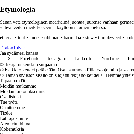
Etymologia
Sanan vete etymologinen määritelmä juontaa juurensa vanhaan germaanisee
yhteys veden merkitykseen ja käyttöön suomen kielessä.
etherial
•
träd
•
under
•
old man
•
harmittaa
•
stew
•
tumbleweed
•
badd
_
TalonTaivas
Jaa sydämesi kanssa
X
Facebook
Instagram
LinkedIn
YouTube
Pin
© Tekijänoikeuslain suojaama.
© Kaikki oikeudet pidätetään. Osallistumme affiliate-ohjelmiin ja saam
© Tämän sivuston sisältö on suojattu tekijänoikeudella. Teemme yhtei
Tapaa meidät
Meidän matkamme
Meidän tarkoituksemme
Osallistujat
Tue työtä
Osoitteemme
Tiedot
Lahjoja sinulle
Alennetut hinnat
Kokemuksia