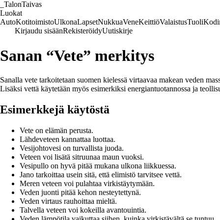
_
TalonTaivas
Luokat
Auto
Kotitoimisto
Ulkona
Lapset
Nukkua
Vene
Keittiö
Valaistus
Tuoli
Kodi
Kirjaudu sisään
Rekisteröidy
Uutiskirje
Sanan “Vete” merkitys
Sanalla vete tarkoitetaan suomen kielessä virtaavaa makean veden massaa
Lisäksi vettä käytetään myös esimerkiksi energiantuotannossa ja teollisu
Esimerkkejä käytöstä
Vete on elämän perusta.
Lähdeveteen kannattaa luottaa.
Vesijohtovesi on turvallista juoda.
Veteen voi lisätä sitruunaa maun vuoksi.
Vesipullo on hyvä pitää mukana ulkona liikkuessa.
Jano tarkoittaa usein sitä, että elimistö tarvitsee vettä.
Meren veteen voi pulahtaa virkistäytymään.
Veden juonti pitää kehon nesteytettynä.
Veden virtaus rauhoittaa mieltä.
Talvella veteen voi kokeilla avantouintia.
Veden lämpötila vaikuttaa siihen, kuinka virkistävältä se tuntuu.