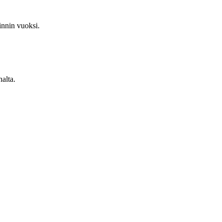
innin vuoksi.
alta.