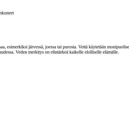
nkoneet
, esimerkiksi järvessä, joessa tai purosta. Vettä käytetään monipuolise
udessa. Veden merkitys on elintärkeä kaikelle elolliselle elämälle.