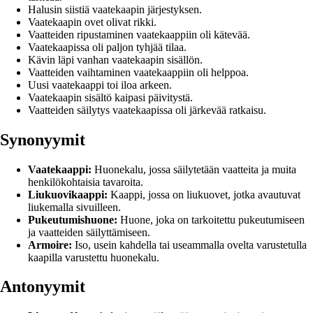
Halusin siistiä vaatekaapin järjestyksen.
Vaatekaapin ovet olivat rikki.
Vaatteiden ripustaminen vaatekaappiin oli kätevää.
Vaatekaapissa oli paljon tyhjää tilaa.
Kävin läpi vanhan vaatekaapin sisällön.
Vaatteiden vaihtaminen vaatekaappiin oli helppoa.
Uusi vaatekaappi toi iloa arkeen.
Vaatekaapin sisältö kaipasi päivitystä.
Vaatteiden säilytys vaatekaapissa oli järkevää ratkaisu.
Synonyymit
Vaatekaappi:
Huonekalu, jossa säilytetään vaatteita ja muita
henkilökohtaisia ​​tavaroita.
Liukuovikaappi:
Kaappi, jossa on liukuovet, jotka avautuvat
liukemalla sivuilleen.
Pukeutumishuone:
Huone, joka on tarkoitettu pukeutumiseen
ja vaatteiden säilyttämiseen.
Armoire:
Iso, usein kahdella tai useammalla ovelta varustetulla
kaapilla varustettu huonekalu.
Antonyymit