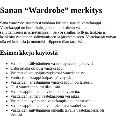
Sanan “Wardrobe” merkitys
Sana wardrobe suomeksi voidaan kääntää sanalla vaatekaappi.
Vaatekaappi on huonekalu, joka on tarkoitettu vaatteiden
säilyttämiseen ja järjestämiseen. Se voi sisältää hyllyjä, tankoja ja
laatikoita vaatteiden säilyttämiseen ja järjestämiseen. Vaatekaapit voivat
olla eri kokoisia ja muotoisia riippuen tilan tarpeista.
Esimerkkejä käytöstä
Vaatteiden säilyttäminen vaatekaapissa on järkevää.
Ostoslistalla oli uusi vaatekaappi.
Vaatteet olivat epäjärjestyksessä vaatekaapissa.
Vanha vaatekaappi kaipasi päivitystä.
Vaatteiden järjestäminen vaatekaappiin oli tarpeen.
Uusi vaatekaappi toi tilaa lisää.
Vaatekaappiin mahtui vielä monta vaatetta.
Vaatteiden lajittelu vaatekaappiin vei aikaa.
Vaatteiden löytäminen vaatekaapista oli haastavaa.
Vaatekaappiin mahtui vain pieni osa vaatteista.
Vaatteiden säilyttäminen oikealla tavalla vaatekaapissa oli
tärkeää.