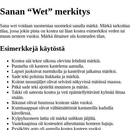
Sanan “Wet” merkitys
Sana wet voidaan suomentaa suomeksi sanalla märkä. Märkä tarkoittaa
tilaa, jossa jokin pinta on kostea tai liian kostea esimerkiksi veden tai
muun nesteen vuoksi. Märkä ilmaisee siis kosteuden tilan.
Esimerkkejä käytöstä
Kostea sää tekee ulkona olevista lehdistä märkiä.
Puutarha oli kasteen kastelema aamulla.
Lapset juoksivat nurmikolla ja kastelivat jalkansa märiksi.
Sade teki poluista liukkaita ja märkiä.
Koiran tassunjäljet olivat selvästi näkyvissä märässä maassa.
Pitkä sade teki ajotieltä mutaisen ja märän.
Takki oli sateesta kostea ja veti epämiellyttävästi kylmää ilmaa
sisään.
Ikkunat olivat huurussa kostean sään vuoksi.
Kumisaappaat olivat välttämättömät kastuneilla kaduilla
kävellessä.
Kylpyhuoneen lattia oli märkä suihkun jäljiltä.
Vaatekaapissa oli kosteuden aiheuttamia homeen hajuja.
Pysäköity auto oli aamulla kostea kasteen vuoksi.