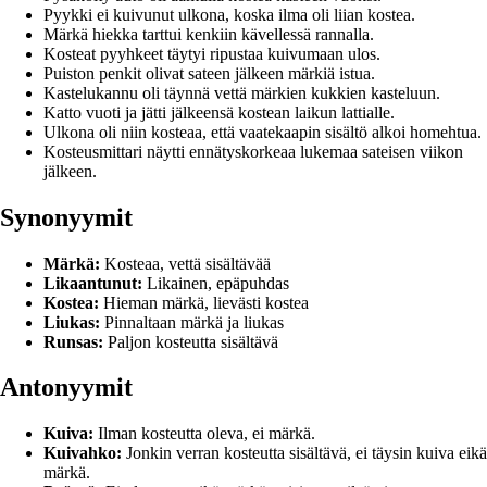
Pyykki ei kuivunut ulkona, koska ilma oli liian kostea.
Märkä hiekka tarttui kenkiin kävellessä rannalla.
Kosteat pyyhkeet täytyi ripustaa kuivumaan ulos.
Puiston penkit olivat sateen jälkeen märkiä istua.
Kastelukannu oli täynnä vettä märkien kukkien kasteluun.
Katto vuoti ja jätti jälkeensä kostean laikun lattialle.
Ulkona oli niin kosteaa, että vaatekaapin sisältö alkoi homehtua.
Kosteusmittari näytti ennätyskorkeaa lukemaa sateisen viikon
jälkeen.
Synonyymit
Märkä:
Kosteaa, vettä sisältävää
Likaantunut:
Likainen, epäpuhdas
Kostea:
Hieman märkä, lievästi kostea
Liukas:
Pinnaltaan märkä ja liukas
Runsas:
Paljon kosteutta sisältävä
Antonyymit
Kuiva:
Ilman kosteutta oleva, ei märkä.
Kuivahko:
Jonkin verran kosteutta sisältävä, ei täysin kuiva eikä
märkä.