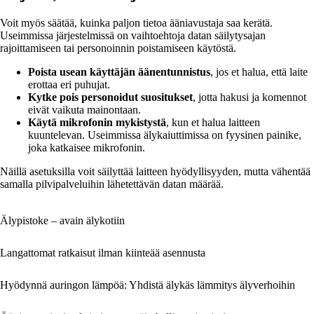
Voit myös säätää, kuinka paljon tietoa ääniavustaja saa kerätä.
Useimmissa järjestelmissä on vaihtoehtoja datan säilytysajan
rajoittamiseen tai personoinnin poistamiseen käytöstä.
Poista usean käyttäjän äänentunnistus
, jos et halua, että laite
erottaa eri puhujat.
Kytke pois personoidut suositukset
, jotta hakusi ja komennot
eivät vaikuta mainontaan.
Käytä mikrofonin mykistystä
, kun et halua laitteen
kuuntelevan. Useimmissa älykaiuttimissa on fyysinen painike,
joka katkaisee mikrofonin.
Näillä asetuksilla voit säilyttää laitteen hyödyllisyyden, mutta vähentää
samalla pilvipalveluihin lähetettävän datan määrää.
Älypistoke – avain älykotiin
Langattomat ratkaisut ilman kiinteää asennusta
Hyödynnä auringon lämpöä: Yhdistä älykäs lämmitys älyverhoihin