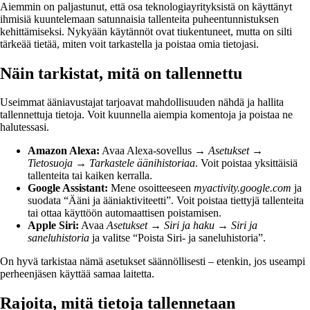
Aiemmin on paljastunut, että osa teknologiayrityksistä on käyttänyt
ihmisiä kuuntelemaan satunnaisia tallenteita puheentunnistuksen
kehittämiseksi. Nykyään käytännöt ovat tiukentuneet, mutta on silti
tärkeää tietää, miten voit tarkastella ja poistaa omia tietojasi.
Näin tarkistat, mitä on tallennettu
Useimmat ääniavustajat tarjoavat mahdollisuuden nähdä ja hallita
tallennettuja tietoja. Voit kuunnella aiempia komentoja ja poistaa ne
halutessasi.
Amazon Alexa:
Avaa Alexa-sovellus →
Asetukset
→
Tietosuoja
→
Tarkastele äänihistoriaa
. Voit poistaa yksittäisiä
tallenteita tai kaiken kerralla.
Google Assistant:
Mene osoitteeseen
myactivity.google.com
ja
suodata “Ääni ja ääniaktiviteetti”. Voit poistaa tiettyjä tallenteita
tai ottaa käyttöön automaattisen poistamisen.
Apple Siri:
Avaa
Asetukset
→
Siri ja haku
→
Siri ja
saneluhistoria
ja valitse “Poista Siri- ja saneluhistoria”.
On hyvä tarkistaa nämä asetukset säännöllisesti – etenkin, jos useampi
perheenjäsen käyttää samaa laitetta.
Rajoita, mitä tietoja tallennetaan