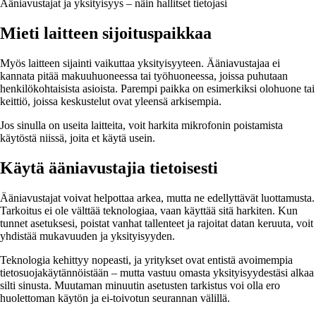
Ääniavustajat ja yksityisyys – näin hallitset tietojasi
Mieti laitteen sijoituspaikkaa
Myös laitteen sijainti vaikuttaa yksityisyyteen. Ääniavustajaa ei
kannata pitää makuuhuoneessa tai työhuoneessa, joissa puhutaan
henkilökohtaisista asioista. Parempi paikka on esimerkiksi olohuone tai
keittiö, joissa keskustelut ovat yleensä arkisempia.
Jos sinulla on useita laitteita, voit harkita mikrofonin poistamista
käytöstä niissä, joita et käytä usein.
Käytä ääniavustajia tietoisesti
Ääniavustajat voivat helpottaa arkea, mutta ne edellyttävät luottamusta.
Tarkoitus ei ole välttää teknologiaa, vaan käyttää sitä harkiten. Kun
tunnet asetuksesi, poistat vanhat tallenteet ja rajoitat datan keruuta, voit
yhdistää mukavuuden ja yksityisyyden.
Teknologia kehittyy nopeasti, ja yritykset ovat entistä avoimempia
tietosuojakäytännöistään – mutta vastuu omasta yksityisyydestäsi alkaa
silti sinusta. Muutaman minuutin asetusten tarkistus voi olla ero
huolettoman käytön ja ei-toivotun seurannan välillä.