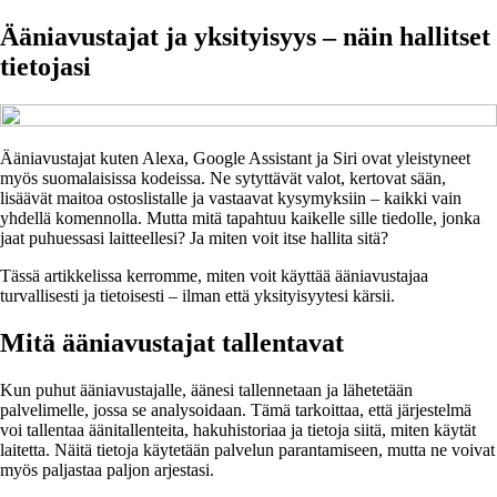
Ääniavustajat ja yksityisyys – näin hallitset
tietojasi
Ääniavustajat kuten Alexa, Google Assistant ja Siri ovat yleistyneet
myös suomalaisissa kodeissa. Ne sytyttävät valot, kertovat sään,
lisäävät maitoa ostoslistalle ja vastaavat kysymyksiin – kaikki vain
yhdellä komennolla. Mutta mitä tapahtuu kaikelle sille tiedolle, jonka
jaat puhuessasi laitteellesi? Ja miten voit itse hallita sitä?
Tässä artikkelissa kerromme, miten voit käyttää ääniavustajaa
turvallisesti ja tietoisesti – ilman että yksityisyytesi kärsii.
Mitä ääniavustajat tallentavat
Kun puhut ääniavustajalle, äänesi tallennetaan ja lähetetään
palvelimelle, jossa se analysoidaan. Tämä tarkoittaa, että järjestelmä
voi tallentaa äänitallenteita, hakuhistoriaa ja tietoja siitä, miten käytät
laitetta. Näitä tietoja käytetään palvelun parantamiseen, mutta ne voivat
myös paljastaa paljon arjestasi.