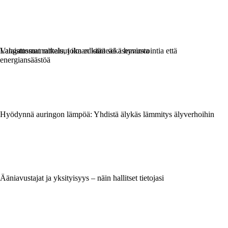
Langattomat ratkaisut ilman kiinteää asennusta
Valaistussuunnittelu, joka edistää sekä hyvinvointia että
energiansäästöä
Hyödynnä auringon lämpöä: Yhdistä älykäs lämmitys älyverhoihin
Ääniavustajat ja yksityisyys – näin hallitset tietojasi