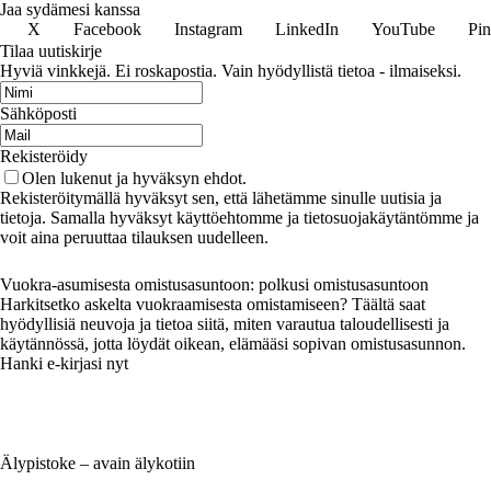
Jaa sydämesi kanssa
X
Facebook
Instagram
LinkedIn
YouTube
Pin
Tilaa uutiskirje
Hyviä vinkkejä. Ei roskapostia. Vain hyödyllistä tietoa - ilmaiseksi.
Sähköposti
Rekisteröidy
Olen lukenut ja hyväksyn ehdot.
Rekisteröitymällä hyväksyt sen, että lähetämme sinulle uutisia ja
tietoja. Samalla hyväksyt käyttöehtomme ja tietosuojakäytäntömme ja
voit aina peruuttaa tilauksen uudelleen.
Vuokra-asumisesta omistusasuntoon: polkusi omistusasuntoon
Harkitsetko askelta vuokraamisesta omistamiseen? Täältä saat
hyödyllisiä neuvoja ja tietoa siitä, miten varautua taloudellisesti ja
käytännössä, jotta löydät oikean, elämääsi sopivan omistusasunnon.
Hanki e-kirjasi nyt
Älypistoke – avain älykotiin