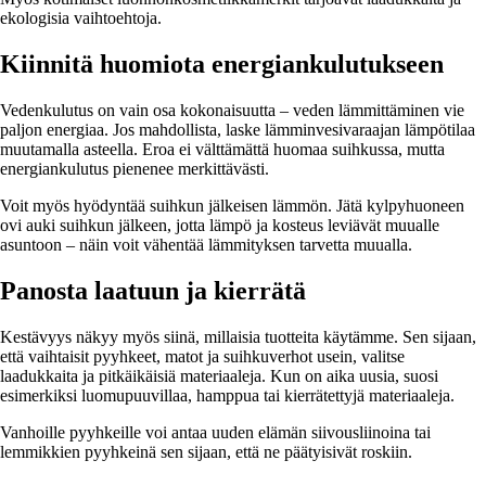
ekologisia vaihtoehtoja.
Kiinnitä huomiota energiankulutukseen
Vedenkulutus on vain osa kokonaisuutta – veden lämmittäminen vie
paljon energiaa. Jos mahdollista, laske lämminvesivaraajan lämpötilaa
muutamalla asteella. Eroa ei välttämättä huomaa suihkussa, mutta
energiankulutus pienenee merkittävästi.
Voit myös hyödyntää suihkun jälkeisen lämmön. Jätä kylpyhuoneen
ovi auki suihkun jälkeen, jotta lämpö ja kosteus leviävät muualle
asuntoon – näin voit vähentää lämmityksen tarvetta muualla.
Panosta laatuun ja kierrätä
Kestävyys näkyy myös siinä, millaisia tuotteita käytämme. Sen sijaan,
että vaihtaisit pyyhkeet, matot ja suihkuverhot usein, valitse
laadukkaita ja pitkäikäisiä materiaaleja. Kun on aika uusia, suosi
esimerkiksi luomupuuvillaa, hamppua tai kierrätettyjä materiaaleja.
Vanhoille pyyhkeille voi antaa uuden elämän siivousliinoina tai
lemmikkien pyyhkeinä sen sijaan, että ne päätyisivät roskiin.