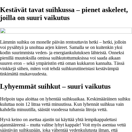
Kestävät tavat suihkussa – pienet askeleet,
joilla on suuri vaikutus
Lämmin suihku on monelle päivän rentouttavin hetki – hetki, jolloin
voi pysähtyä ja unohtaa arjen kiireet. Samalla se on kuitenkin yksi
kodin suurimmista veden- ja energiankulutuksen lähteistä. Onneksi
pienillä muutoksilla omissa suihkutottumuksissa voi saada aikaan
suuren eron – sekä ympäristön että oman kukkaron kannalta. Tässä
vinkkejä siihen, miten voit tehdä suihkurutiineistasi kestävämpiä
tinkimättä mukavuudesta.
Lyhyemmät suihkut – suuri vaikutus
Helpoin tapa aloittaa on lyhentää suihkuaikaa. Keskimääräinen suihku
kuluttaa noin 12 litraa vettä minuutissa. Kun lyhennät suihkua vain
kahdella minuutilla, säästät vuodessa tuhansia litroja vettä.
Hyvä keino on asettaa ajastin tai käyttää yhtä lempikappalettasi
ajanmääreenä – mutta valitse lyhyt kappale! Voit myös asentaa vettä
säästävän suihkupään, joka vähentää vedenkulutusta ilman, että