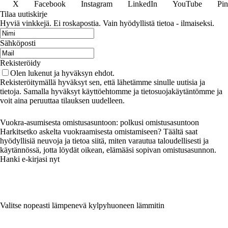
X
Facebook
Instagram
LinkedIn
YouTube
Pin
Tilaa uutiskirje
Hyviä vinkkejä. Ei roskapostia. Vain hyödyllistä tietoa - ilmaiseksi.
Sähköposti
Rekisteröidy
Olen lukenut ja hyväksyn ehdot.
Rekisteröitymällä hyväksyt sen, että lähetämme sinulle uutisia ja
tietoja. Samalla hyväksyt käyttöehtomme ja tietosuojakäytäntömme ja
voit aina peruuttaa tilauksen uudelleen.
Vuokra-asumisesta omistusasuntoon: polkusi omistusasuntoon
Harkitsetko askelta vuokraamisesta omistamiseen? Täältä saat
hyödyllisiä neuvoja ja tietoa siitä, miten varautua taloudellisesti ja
käytännössä, jotta löydät oikean, elämääsi sopivan omistusasunnon.
Hanki e-kirjasi nyt
Valitse nopeasti lämpenevä kylpyhuoneen lämmitin