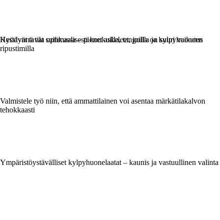
Kestävät tavat suihkussa – pienet askeleet, joilla on suuri vaikutus
Hyödynnä tila optimaalisesti koukuilla, tangoilla ja kylpyhuoneen
ripustimilla
Valmistele työ niin, että ammattilainen voi asentaa märkätilakalvon
tehokkaasti
Ympäristöystävälliset kylpyhuonelaatat – kaunis ja vastuullinen valinta