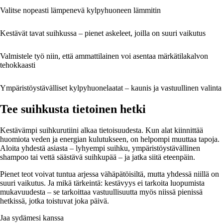
Valitse nopeasti lämpenevä kylpyhuoneen lämmitin
Kestävät tavat suihkussa – pienet askeleet, joilla on suuri vaikutus
Valmistele työ niin, että ammattilainen voi asentaa märkätilakalvon
tehokkaasti
Ympäristöystävälliset kylpyhuonelaatat – kaunis ja vastuullinen valinta
Tee suihkusta tietoinen hetki
Kestävämpi suihkurutiini alkaa tietoisuudesta. Kun alat kiinnittää
huomiota veden ja energian kulutukseen, on helpompi muuttaa tapoja.
Aloita yhdestä asiasta – lyhyempi suihku, ympäristöystävällinen
shampoo tai vettä säästävä suihkupää – ja jatka siitä eteenpäin.
Pienet teot voivat tuntua arjessa vähäpätöisiltä, mutta yhdessä niillä on
suuri vaikutus. Ja mikä tärkeintä: kestävyys ei tarkoita luopumista
mukavuudesta – se tarkoittaa vastuullisuutta myös niissä pienissä
hetkissä, jotka toistuvat joka päivä.
Jaa sydämesi kanssa