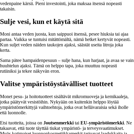
vedenpaine kärsii. Pieni investointi, joka maksaa itsensä nopeasti
takaisin.
Sulje vesi, kun et käytä sitä
Moni antaa veden juosta, kun saippuoi itsensä, pesee hiuksia tai ajaa
partaa. Vaikka se tuntuisi mitättömältä, nämä hetket kertyvät nopeasti.
Kun suljet veden näiden taukojen ajaksi, säästät useita litroja joka
kerta.
Sama pätee hampaidenpesuun – sulje hana, kun harjaat, ja avaa se vain
huuhtelun ajaksi. Tämä on helppo tapa, joka muuttuu nopeasti
rutiiniksi ja tekee näkyvän eron.
Valitse ympäristöystävälliset tuotteet
Monet pesu- ja hoitotuotteet sisältävät mikromuoveja ja kemikaaleja,
jotka päätyvät vesistöihin. Nykyään on kuitenkin helppo löytää
ympäristömerkittyjä vaihtoehtoja, jotka ovat hellävaraisia sekä iholle
että luonnolle.
Etsi tuotteita, joissa on
Joutsenmerkki
tai
EU-ympäristömerkki
. Ne
takaavat, että tuote täyttää tiukat ympäristö- ja terveysvaatimukset.
Myös kotimaiset luonnonkosmetiikkamerkit tarjoavat laadukkaita ja