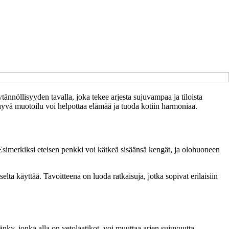
tännöllisyyden tavalla, joka tekee arjesta sujuvampaa ja tiloista
n hyvä muotoilu voi helpottaa elämää ja tuoda kotiin harmoniaa.
 Esimerkiksi eteisen penkki voi kätkeä sisäänsä kengät, ja olohuoneen
elta käyttää. Tavoitteena on luoda ratkaisuja, jotka sopivat erilaisiin
änky, jonka alla on vetolaatikot, voi muuttaa arjen sujuvuutta