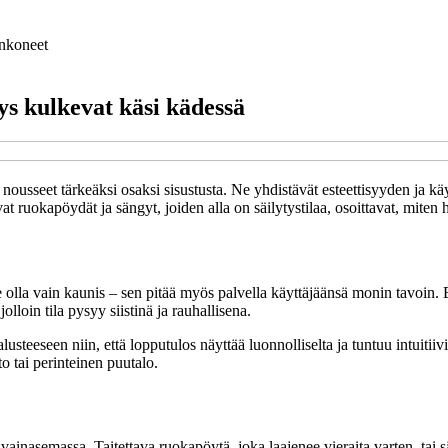
nkoneet
ys kulkevat käsi kädessä
 nousseet tärkeäksi osaksi sisustusta. Ne yhdistävät esteettisyyden ja käy
vat ruokapöydät ja sängyt, joiden alla on säilytystilaa, osoittavat, mite
e olla vain kaunis – sen pitää myös palvella käyttäjäänsä monin tavoin.
jolloin tila pysyy siistinä ja rauhallisena.
teeseen niin, että lopputulos näyttää luonnolliselta ja tuntuu intuitiivis
o tai perinteinen puutalo.
vainasemassa. Taitettava ruokapöytä, joka laajenee vieraita varten, tai s