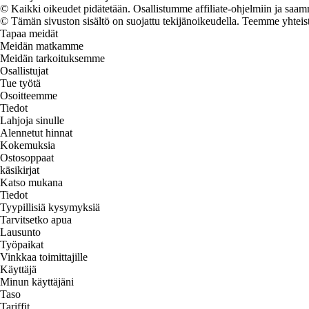
© Kaikki oikeudet pidätetään. Osallistumme affiliate-ohjelmiin ja saam
© Tämän sivuston sisältö on suojattu tekijänoikeudella. Teemme yhtei
Tapaa meidät
Meidän matkamme
Meidän tarkoituksemme
Osallistujat
Tue työtä
Osoitteemme
Tiedot
Lahjoja sinulle
Alennetut hinnat
Kokemuksia
Ostosoppaat
käsikirjat
Katso mukana
Tiedot
Tyypillisiä kysymyksiä
Tarvitsetko apua
Lausunto
Työpaikat
Vinkkaa toimittajille
Käyttäjä
Minun käyttäjäni
Taso
Tariffit