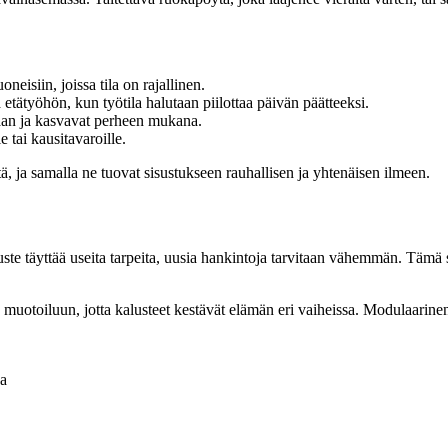
oneisiin, joissa tila on rajallinen.
a etätyöhön, kun työtila halutaan piilottaa päivän päätteeksi.
an ja kasvavat perheen mukana.
e tai kausitavaroille.
ltä, ja samalla ne tuovat sisustukseen rauhallisen ja yhtenäisen ilmeen.
e täyttää useita tarpeita, uusia hankintoja tarvitaan vähemmän. Tämä sä
muotoiluun, jotta kalusteet kestävät elämän eri vaiheissa. Modulaarinen 
ja