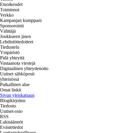
Etuoikeudet
Toiminnot
Verkko
Kampanjan kumppani
Sponsorointi
Välittäjä
Joukkueen jäsen
Lehdistötiedotteet
Tiedustelu
Ympäristö
Pidä yhteyttä
Vastaanota viestejä
Digitaalinen yhteydenotto
Uutiset sähköposti
yhteisössä
Paikallinen alue
Omat linkit
Sivun yleiskatsaus
Blogikirjoitus
Tiedosto
Uutiset-osio
RSS
Lakisäännöt
Evästetiedot
Luottamuksellisuus