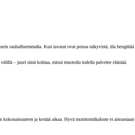
uu usein rauhallisemmalta. Kun tavarat ovat poissa näkyvistä, tila hengit
älillä – juuri siinä kohtaa, missä muotoilu todella palvelee elämää.
odin kokonaisuuteen ja kestää aikaa. Hyvä monitoimikaluste ei ainoastaa