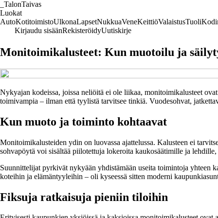
_
TalonTaivas
Luokat
Auto
Kotitoimisto
Ulkona
Lapset
Nukkua
Vene
Keittiö
Valaistus
Tuoli
Kodi
Kirjaudu sisään
Rekisteröidy
Uutiskirje
Monitoimikalusteet: Kun muotoilu ja säilyt
Nykyajan kodeissa, joissa neliöitä ei ole liikaa, monitoimikalusteet ovat
toimivampia – ilman että tyylistä tarvitsee tinkiä. Vuodesohvat, jatketta
Kun muoto ja toiminto kohtaavat
Monitoimikalusteiden ydin on luovassa ajattelussa. Kalusteen ei tarvits
sohvapöytä voi sisältää piilotettuja lokeroita kaukosäätimille ja lehdille, 
Suunnittelijat pyrkivät nykyään yhdistämään useita toimintoja yhteen kalus
koteihin ja elämäntyyleihin – oli kyseessä sitten moderni kaupunkiasunt
Fiksuja ratkaisuja pieniin tiloihin
Erityisesti kaupunkien yksiöissä ja kaksioissa monitoimikalusteet ovat a