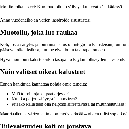
Monitoimikalusteet: Kun muotoilu ja säilytys kulkevat käsi kädessä
Anna vuodenaikojen värien inspiroida sisustustasi
Muotoilu, joka luo rauhaa
Koti, jossa säilytys ja toiminnallisuus on integroitu kalusteisiin, tunt
pääsevät oikeuksiinsa, kun ne eivät huku tavarapaljouteen.
Hyvä monitoimikaluste onkin tasapaino käytännöllisyyden ja estetiikan v
Näin valitset oikeat kalusteet
Ennen hankintaa kannattaa pohtia omia tarpeita:
Mitä toimintoja kaipaat arjessa?
Kuinka paljon säilytystilaa tarvitset?
Pitääkö kalusteen olla helposti siirrettävissä tai muunneltavissa?
Materiaalien ja värien valinta on myös tärkeää – niiden tulisi sopia k
Tulevaisuuden koti on joustava