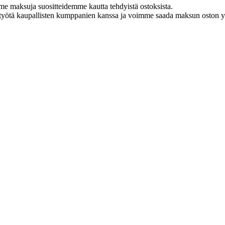
me maksuja suositteidemme kautta tehdyistä ostoksista.
styötä kaupallisten kumppanien kanssa ja voimme saada maksun oston yh