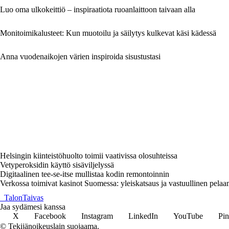
Luo oma ulkokeittiö – inspiraatiota ruoanlaittoon taivaan alla
Monitoimikalusteet: Kun muotoilu ja säilytys kulkevat käsi kädessä
Anna vuodenaikojen värien inspiroida sisustustasi
Helsingin kiinteistöhuolto toimii vaativissa olosuhteissa
Vetyperoksidin käyttö sisäviljelyssä
Digitaalinen tee-se-itse mullistaa kodin remontoinnin
Verkossa toimivat kasinot Suomessa: yleiskatsaus ja vastuullinen pela
_
TalonTaivas
Jaa sydämesi kanssa
X
Facebook
Instagram
LinkedIn
YouTube
Pin
© Tekijänoikeuslain suojaama.