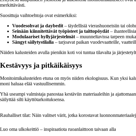
merkittävästi.
Suosittuja vaihtoehtoja ovat esimerkiksi:
Vuodesohvat ja daybedit
– täydellisiä vierashuoneisiin tai olohu
Seinään kiinnitettävät työpisteet ja taittopöydät
– ihanteellisi
Modulaariset hyllyjärjestelmät
– muunneltavissa tarpeen muka
Sängyt säilytystilalla
– tarjoavat paikan vuodevaatteille, vaatteill
Näiden kalusteiden avulla pienikin koti voi tuntua tilavalta ja järjestety
Kestävyys ja pitkäikäisyys
Monitoimikalusteiden etuna on myös niiden ekologisuus. Kun yksi kalust
moni haluaa elää vastuullisemmin.
Yhä useampi valmistaja panostaa kestäviin materiaaleihin ja ajattomaan 
säilyttää silti käyttötarkoituksensa.
Rauhalliset tilat: Näin valitset värit, jotka korostavat luonnonmateriaale
Luo oma ulkokeittiö – inspiraatiota ruoanlaittoon taivaan alla