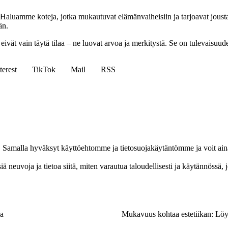
Haluamme koteja, jotka mukautuvat elämänvaiheisiin ja tarjoavat jousta
än.
eivät vain täytä tilaa – ne luovat arvoa ja merkitystä. Se on tulevaisuud
terest
TikTok
Mail
RSS
ja. Samalla hyväksyt käyttöehtomme ja tietosuojakäytäntömme ja voit ain
 neuvoja ja tietoa siitä, miten varautua taloudellisesti ja käytännössä,
ja
Mukavuus kohtaa estetiikan: Löy