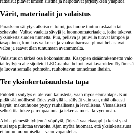
ratkaisut pitävät ilmeen siistinä ja helpottavat järjestyksen ylläpitoa.
Värit, materiaalit ja valaistus
Paraskaan säilytysratkaisu ei toimi, jos huone tuntuu raskaalta tai
sekavalta. Valitse vaaleita sävyjä ja luonnonmateriaaleja, jotka tukevat
yksinkertaisuuden tunnetta. Puu, pellava ja puuvilla tuovat lämpöä ja
tasapainoa, kun taas valkoiset ja vaaleanharmaat pinnat heijastavat
valoa ja saavat tilan tuntumaan avarammalta.
Valaistus on tärkeä osa kokonaisuutta. Kaappien sisäänrakennettu valo
tai hyllyjen alle sijoitetut LED-nauhat helpottavat tavaroiden löytämistä
ja luovat samalla pehmeän, rauhoittavan tunnelman iltaisin.
Tee yksinkertaisuudesta tapa
Piilotettu säilytys ei ole vain kalusteita, vaan myös elämäntapa. Kun
pidät säännöllisesti järjestystä yllä ja säilytät vain sen, mitä oikeasti
käytät, makuuhuone pysyy rauhallisena ja levollisena. Visuaalisesti
selkeä tila tukee parempaa unta ja tekee aamusta kevyemmän.
Aloita pienestä: tyhjennä yöpöytä, järjestä vaatekaappi ja keksi yksi
uusi tapa piilottaa tavaroita. Ajan myötä huomaat, että yksinkertaisuus
ei tunnu luopumiselta – vaan vapaudelta.