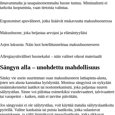
ilmavammalta ja tasapainoisemmalta huone tuntuu. Minimalismi ei
tarkoita luopumista, vaan tietoista valintaa.
Ergonomiset apuvälineet, jotka lisäävät mukavuutta makuuhuoneessa
Makuuhuone, joka heijastaa arvojasi ja elämäntyyliäsi
Arjen luksusta: Näin luot hotellitunnelmaa makuuhuoneeseen
Allergiaystävälliset huonekalut – näin valitset oikeat materiaalit
Sängyn alla – unohdettu mahdollisuus
Sänky vie usein suurimman osan makuuhuoneen lattiapinta-alasta,
joten sen alusta kannattaa hyödyntää. Monissa sängyissä on nykyään
sisäänrakennetut laatikot tai nostomekanismi, joka paljastaa suuren
säilytystilan. Sinne voi piilottaa esimerkiksi vuodevaatteet, talvivaatteet
tai varapeitot – kaiken, mitä ei tarvitse päivittäin.
Jos sängyssäsi ei ole säilytystilaa, voit käyttää matalia säilytyslaatikoita
pyörillä. Valitse kankaisia tai puisia laatikoita, jotka sulautuvat
sisustukseen, ja vältä läpinäkyviä muovilaatikoita, jotka rikkovat