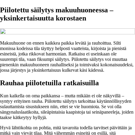
Piilotettu säilytys makuuhuoneessa –
yksinkertaisuutta korostaen
Makuuhuone on ennen kaikkea paikka levätä ja rauhoittua. Silti
monissa kodeissa tila täyttyy helposti vaatteista, kirjoista ja pienistä
esineistä, jotka rikkovat harmonian. Ratkaisu ei useinkaan ole
suurempi tila, vaan fiksumpi säilytys. Piilotettu säilytys voi muuttaa
pienenkin makuuhuoneen rauhalliseksi ja toimivaksi kokonaisuudeksi,
jossa järjestys ja yksinkertaisuus kulkevat käsi kädessä.
Rauhaa piilotetuilla ratkaisuilla
Kun kaikella on oma paikkansa – mutta mikään ei ole näkyvillä –
syntyy erityinen rauha. Piilotettu säilytys tarkoittaa käytännöllisyyden
sulauttamista sisustukseen niin, ettei se vie huomiota. Se voi olla
sängynaluslaatikoita, sileäpintaisia kaapistoja tai seinäpaneeleja, joiden
taakse kätkeytyy hyllyjä.
Hyvä lähtökohta on pohtia, mitä tavaroita todella tarvitset päivittäin ja
mitkä vain vievät tilaa. Mitä vähemmän esineitä on esillä, sitä