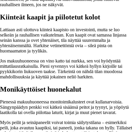
rauhallisen ilmeen, jos ne näkyvät.
Kiinteät kaapit ja piilotetut kolot
Lattiaan asti ulottuva kiinteä kaapisto on investointi, mutta se luo
selkeän ja rauhallisen vaikutelman. Kun kaapit ovat samassa linjassa
seinän kanssa ja ovet yhtenäiset, tila näyttää suuremmalta ja
yhtenäisemmältä. Harkitse vetimettömiä ovia – sileä pinta on
huomaamaton ja tyylikäs.
Jos makuuhuoneessa on vino katto tai nurkka, sen voi hyödyntää
mittatilausratkaisulla. Pieni syvennys voi kätkeä hyllyn kirjoille tai
pyykkikorin liukuoven taakse. Tärkeintä on nähdä tilan muodossa
mahdollisuuksia ja käyttää jokainen neliö harkiten.
Monikäyttöiset huonekalut
Pienessä makuuhuoneessa monitoimikalusteet ovat kullanarvoisia.
Sängynpäädyn penkki voi kätkeä sisäänsä peitot ja tyynyt, ja yöpöytä
laatikolla tai ovella piilottaa laturit, kirjat ja muut pienet tavarat.
Myös peilit ja seinäpaneelit voivat toimia säilytystilana – esimerkiksi
peili, joka avautuu kaapiksi, tai paneeli, jonka takana on hylly. Tällaiset