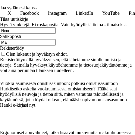
Jaa sydämesi kanssa
X
Facebook
Instagram
LinkedIn
YouTube
Pin
Tilaa uutiskirje
Hyviä vinkkejä. Ei roskapostia. Vain hyödyllistä tietoa - ilmaiseksi.
Sähköposti
Rekisteröidy
Olen lukenut ja hyväksyn ehdot.
Rekisteröitymällä hyväksyt sen, että lähetämme sinulle uutisia ja
tietoja. Samalla hyväksyt käyttöehtomme ja tietosuojakäytäntömme ja
voit aina peruuttaa tilauksen uudelleen.
Vuokra-asumisesta omistusasuntoon: polkusi omistusasuntoon
Harkitsetko askelta vuokraamisesta omistamiseen? Täältä saat
hyödyllisiä neuvoja ja tietoa siitä, miten varautua taloudellisesti ja
käytännössä, jotta löydät oikean, elämääsi sopivan omistusasunnon.
Hanki e-kirjasi nyt
Ergonomiset apuvälineet, jotka lisäävät mukavuutta makuuhuoneessa