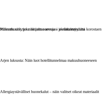
Makuuhuone, joka heijastaa arvojasi ja elämäntyyliäsi
Piilotettu säilytys makuuhuoneessa – yksinkertaisuutta korostaen
Arjen luksusta: Näin luot hotellitunnelmaa makuuhuoneeseen
Allergiaystävälliset huonekalut – näin valitset oikeat materiaalit