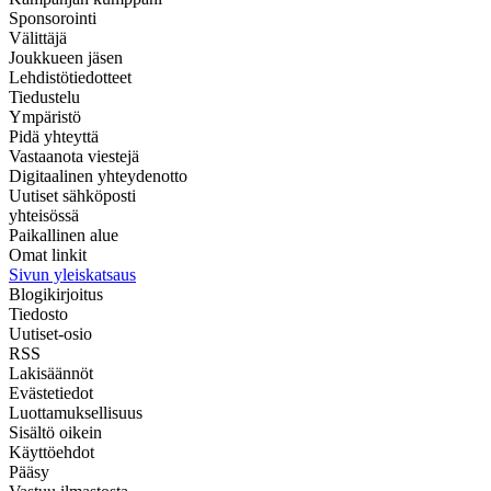
Sponsorointi
Välittäjä
Joukkueen jäsen
Lehdistötiedotteet
Tiedustelu
Ympäristö
Pidä yhteyttä
Vastaanota viestejä
Digitaalinen yhteydenotto
Uutiset sähköposti
yhteisössä
Paikallinen alue
Omat linkit
Sivun yleiskatsaus
Blogikirjoitus
Tiedosto
Uutiset-osio
RSS
Lakisäännöt
Evästetiedot
Luottamuksellisuus
Sisältö oikein
Käyttöehdot
Pääsy