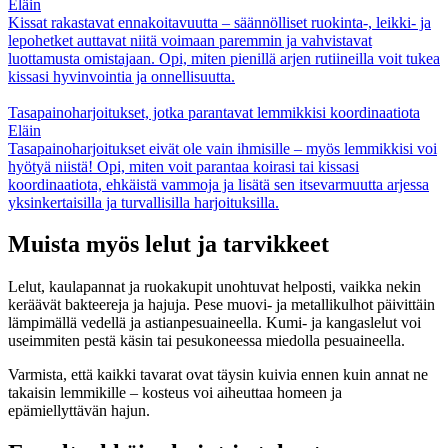
Eläin
Kissat rakastavat ennakoitavuutta – säännölliset ruokinta-, leikki- ja
lepohetket auttavat niitä voimaan paremmin ja vahvistavat
luottamusta omistajaan. Opi, miten pienillä arjen rutiineilla voit tukea
kissasi hyvinvointia ja onnellisuutta.
Tasapainoharjoitukset, jotka parantavat lemmikkisi koordinaatiota
Eläin
Tasapainoharjoitukset eivät ole vain ihmisille – myös lemmikkisi voi
hyötyä niistä! Opi, miten voit parantaa koirasi tai kissasi
koordinaatiota, ehkäistä vammoja ja lisätä sen itsevarmuutta arjessa
yksinkertaisilla ja turvallisilla harjoituksilla.
Muista myös lelut ja tarvikkeet
Lelut, kaulapannat ja ruokakupit unohtuvat helposti, vaikka nekin
keräävät bakteereja ja hajuja. Pese muovi- ja metallikulhot päivittäin
lämpimällä vedellä ja astianpesuaineella. Kumi- ja kangaslelut voi
useimmiten pestä käsin tai pesukoneessa miedolla pesuaineella.
Varmista, että kaikki tavarat ovat täysin kuivia ennen kuin annat ne
takaisin lemmikille – kosteus voi aiheuttaa homeen ja
epämiellyttävän hajun.