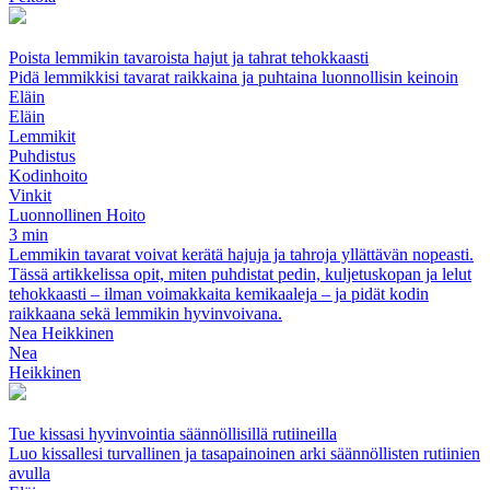
Poista lemmikin tavaroista hajut ja tahrat tehokkaasti
Pidä lemmikkisi tavarat raikkaina ja puhtaina luonnollisin keinoin
Eläin
Eläin
Lemmikit
Puhdistus
Kodinhoito
Vinkit
Luonnollinen Hoito
3 min
Lemmikin tavarat voivat kerätä hajuja ja tahroja yllättävän nopeasti.
Tässä artikkelissa opit, miten puhdistat pedin, kuljetuskopan ja lelut
tehokkaasti – ilman voimakkaita kemikaaleja – ja pidät kodin
raikkaana sekä lemmikin hyvinvoivana.
Nea Heikkinen
Nea
Heikkinen
Tue kissasi hyvinvointia säännöllisillä rutiineilla
Luo kissallesi turvallinen ja tasapainoinen arki säännöllisten rutiinien
avulla