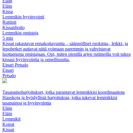
Eläin
Eläin
Kissa
Lemmikin hyvinvointi
Rutiinit
Kissanhoito
Lemmikin omistaja
5 min
Kissat rakastavat ennakoitavuutta – säännölliset ruokinta-, leikki- ja
lepohetket auttavat niitä voimaan paremmin ja vahvistavat
luottamusta omistajaan. Opi, miten pienillä arjen rutiineilla voit tukea
kissasi hyvinvointia ja onnellisuutta.
Einari Petsalo
Einari
Petsalo
Tasapainoharjoitukset, jotka parantavat lemmikkisi koordinaatiota
Hauskoja ja hyödyllisiä harjoituksia, jotka tukevat lemmikkisi
tasapainoa ja hyvinvointia
Eläin
Eläin
Lemmikit
Koirat
Kissat