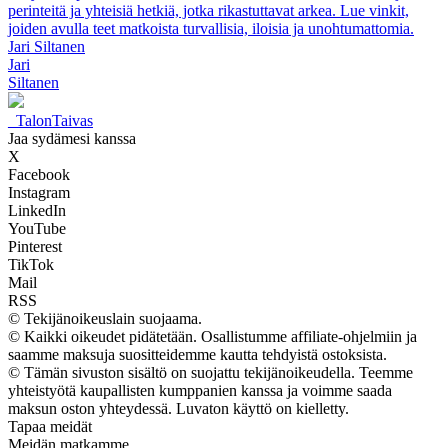
perinteitä ja yhteisiä hetkiä, jotka rikastuttavat arkea. Lue vinkit,
joiden avulla teet matkoista turvallisia, iloisia ja unohtumattomia.
Jari Siltanen
Jari
Siltanen
_
TalonTaivas
Jaa sydämesi kanssa
X
Facebook
Instagram
LinkedIn
YouTube
Pinterest
TikTok
Mail
RSS
© Tekijänoikeuslain suojaama.
© Kaikki oikeudet pidätetään. Osallistumme affiliate-ohjelmiin ja
saamme maksuja suositteidemme kautta tehdyistä ostoksista.
© Tämän sivuston sisältö on suojattu tekijänoikeudella. Teemme
yhteistyötä kaupallisten kumppanien kanssa ja voimme saada
maksun oston yhteydessä. Luvaton käyttö on kielletty.
Tapaa meidät
Meidän matkamme