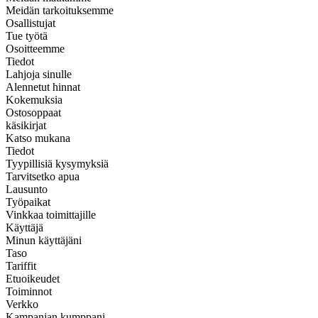
Meidän tarkoituksemme
Osallistujat
Tue työtä
Osoitteemme
Tiedot
Lahjoja sinulle
Alennetut hinnat
Kokemuksia
Ostosoppaat
käsikirjat
Katso mukana
Tiedot
Tyypillisiä kysymyksiä
Tarvitsetko apua
Lausunto
Työpaikat
Vinkkaa toimittajille
Käyttäjä
Minun käyttäjäni
Taso
Tariffit
Etuoikeudet
Toiminnot
Verkko
Kampanjan kumppani