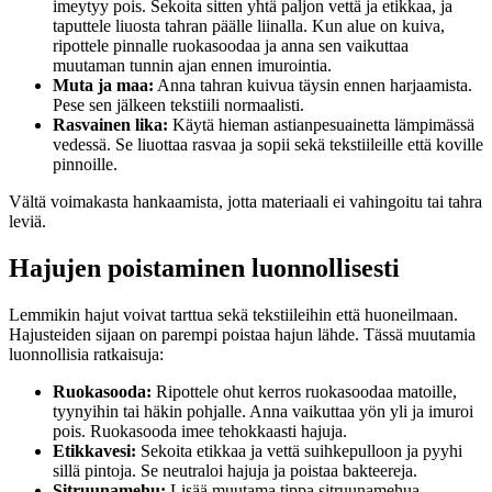
imeytyy pois. Sekoita sitten yhtä paljon vettä ja etikkaa, ja
taputtele liuosta tahran päälle liinalla. Kun alue on kuiva,
ripottele pinnalle ruokasoodaa ja anna sen vaikuttaa
muutaman tunnin ajan ennen imurointia.
Muta ja maa:
Anna tahran kuivua täysin ennen harjaamista.
Pese sen jälkeen tekstiili normaalisti.
Rasvainen lika:
Käytä hieman astianpesuainetta lämpimässä
vedessä. Se liuottaa rasvaa ja sopii sekä tekstiileille että koville
pinnoille.
Vältä voimakasta hankaamista, jotta materiaali ei vahingoitu tai tahra
leviä.
Hajujen poistaminen luonnollisesti
Lemmikin hajut voivat tarttua sekä tekstiileihin että huoneilmaan.
Hajusteiden sijaan on parempi poistaa hajun lähde. Tässä muutamia
luonnollisia ratkaisuja:
Ruokasooda:
Ripottele ohut kerros ruokasoodaa matoille,
tyynyihin tai häkin pohjalle. Anna vaikuttaa yön yli ja imuroi
pois. Ruokasooda imee tehokkaasti hajuja.
Etikkavesi:
Sekoita etikkaa ja vettä suihkepulloon ja pyyhi
sillä pintoja. Se neutraloi hajuja ja poistaa bakteereja.
Sitruunamehu:
Lisää muutama tippa sitruunamehua