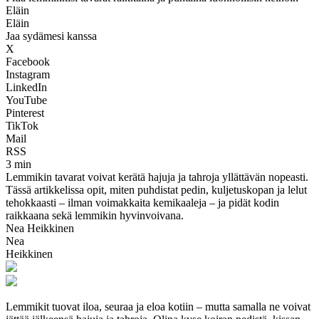
Eläin
Eläin
Jaa sydämesi kanssa
X
Facebook
Instagram
LinkedIn
YouTube
Pinterest
TikTok
Mail
RSS
3 min
Lemmikin tavarat voivat kerätä hajuja ja tahroja yllättävän nopeasti.
Tässä artikkelissa opit, miten puhdistat pedin, kuljetuskopan ja lelut
tehokkaasti – ilman voimakkaita kemikaaleja – ja pidät kodin
raikkaana sekä lemmikin hyvinvoivana.
Nea Heikkinen
Nea
Heikkinen
Lemmikit tuovat iloa, seuraa ja eloa kotiin – mutta samalla ne voivat