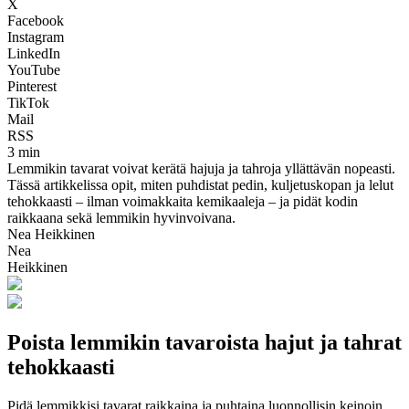
X
Facebook
Instagram
LinkedIn
YouTube
Pinterest
TikTok
Mail
RSS
3 min
Lemmikin tavarat voivat kerätä hajuja ja tahroja yllättävän nopeasti.
Tässä artikkelissa opit, miten puhdistat pedin, kuljetuskopan ja lelut
tehokkaasti – ilman voimakkaita kemikaaleja – ja pidät kodin
raikkaana sekä lemmikin hyvinvoivana.
Nea Heikkinen
Nea
Heikkinen
Poista lemmikin tavaroista hajut ja tahrat
tehokkaasti
Pidä lemmikkisi tavarat raikkaina ja puhtaina luonnollisin keinoin