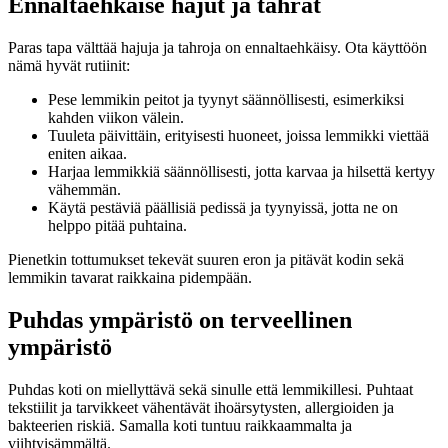
Ennaltaehkäise hajut ja tahrat
Paras tapa välttää hajuja ja tahroja on ennaltaehkäisy. Ota käyttöön
nämä hyvät rutiinit:
Pese lemmikin peitot ja tyynyt säännöllisesti, esimerkiksi
kahden viikon välein.
Tuuleta päivittäin, erityisesti huoneet, joissa lemmikki viettää
eniten aikaa.
Harjaa lemmikkiä säännöllisesti, jotta karvaa ja hilsettä kertyy
vähemmän.
Käytä pestäviä päällisiä pedissä ja tyynyissä, jotta ne on
helppo pitää puhtaina.
Pienetkin tottumukset tekevät suuren eron ja pitävät kodin sekä
lemmikin tavarat raikkaina pidempään.
Puhdas ympäristö on terveellinen
ympäristö
Puhdas koti on miellyttävä sekä sinulle että lemmikillesi. Puhtaat
tekstiilit ja tarvikkeet vähentävät ihoärsytysten, allergioiden ja
bakteerien riskiä. Samalla koti tuntuu raikkaammalta ja
viihtyisämmältä.