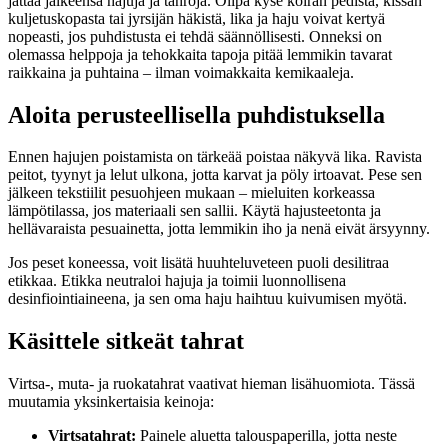
jättää jälkeensä hajuja ja tahroja. Olipa kyse koiran pedistä, kissan
kuljetuskopasta tai jyrsijän häkistä, lika ja haju voivat kertyä
nopeasti, jos puhdistusta ei tehdä säännöllisesti. Onneksi on
olemassa helppoja ja tehokkaita tapoja pitää lemmikin tavarat
raikkaina ja puhtaina – ilman voimakkaita kemikaaleja.
Aloita perusteellisella puhdistuksella
Ennen hajujen poistamista on tärkeää poistaa näkyvä lika. Ravista
peitot, tyynyt ja lelut ulkona, jotta karvat ja pöly irtoavat. Pese sen
jälkeen tekstiilit pesuohjeen mukaan – mieluiten korkeassa
lämpötilassa, jos materiaali sen sallii. Käytä hajusteetonta ja
hellävaraista pesuainetta, jotta lemmikin iho ja nenä eivät ärsyynny.
Jos peset koneessa, voit lisätä huuhteluveteen puoli desilitraa
etikkaa. Etikka neutraloi hajuja ja toimii luonnollisena
desinfiointiaineena, ja sen oma haju haihtuu kuivumisen myötä.
Käsittele sitkeät tahrat
Virtsa-, muta- ja ruokatahrat vaativat hieman lisähuomiota. Tässä
muutamia yksinkertaisia keinoja:
Virtsatahrat:
Painele aluetta talouspaperilla, jotta neste