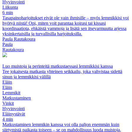
Hyvinvointi
Liikunta
6 min
Tasapainoharjoitukset eivät ole vain ihmisille – myös lemmikkisi voi
hyötyä niistä! Opi, miten voit parantaa koirasi tai kissasi
koordinaatiota, ehkäistä vammoja ja lisätä sen itsevarmuutta arjessa
yksinkertaisilla ja turvallisilla harjoituksilla.
Paula Rautakoura
Paula
Rautakoura
Luo muistoja ja perinteitä matkustaessasi lemmikkisi kanssa
Tee jokaisesta matkasta yhteinen seikkailu, joka vahvistaa sidettä
sinun ja lemmikkisi välillä
Eläin
Eläin
Lemmikit
Matkustaminen
Vinkit
Hyvinvointi
Eläinystävät
4 min
Matkustaminen lemmikin kanssa voi olla paljon enemmän kuin
siirtymistä paikasta toiseen – se on mahdollisuus luoda muistoja,