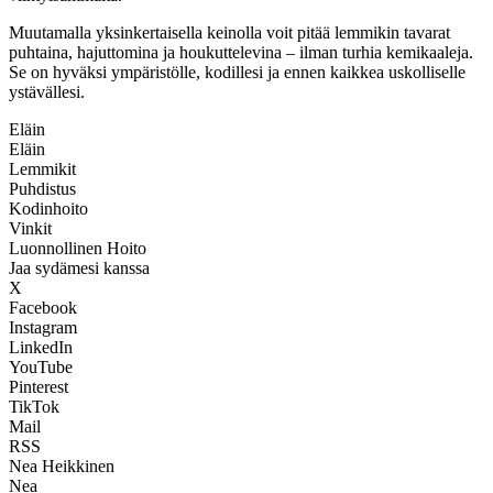
Muutamalla yksinkertaisella keinolla voit pitää lemmikin tavarat
puhtaina, hajuttomina ja houkuttelevina – ilman turhia kemikaaleja.
Se on hyväksi ympäristölle, kodillesi ja ennen kaikkea uskolliselle
ystävällesi.
Eläin
Eläin
Lemmikit
Puhdistus
Kodinhoito
Vinkit
Luonnollinen Hoito
Jaa sydämesi kanssa
X
Facebook
Instagram
LinkedIn
YouTube
Pinterest
TikTok
Mail
RSS
Nea Heikkinen
Nea