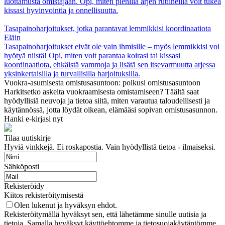
luottamusta omistajaan. Opi, miten pienillä arjen rutiineilla voit tukea
kissasi hyvinvointia ja onnellisuutta.
Tasapainoharjoitukset, jotka parantavat lemmikkisi koordinaatiota
Eläin
Tasapainoharjoitukset eivät ole vain ihmisille – myös lemmikkisi voi
hyötyä niistä! Opi, miten voit parantaa koirasi tai kissasi
koordinaatiota, ehkäistä vammoja ja lisätä sen itsevarmuutta arjessa
yksinkertaisilla ja turvallisilla harjoituksilla.
Vuokra-asumisesta omistusasuntoon: polkusi omistusasuntoon
Harkitsetko askelta vuokraamisesta omistamiseen? Täältä saat
hyödyllisiä neuvoja ja tietoa siitä, miten varautua taloudellisesti ja
käytännössä, jotta löydät oikean, elämääsi sopivan omistusasunnon.
Hanki e-kirjasi nyt
Tilaa uutiskirje
Hyviä vinkkejä. Ei roskapostia. Vain hyödyllistä tietoa - ilmaiseksi.
Sähköposti
Rekisteröidy
Kiitos rekisteröitymisestä
Olen lukenut ja hyväksyn ehdot.
Rekisteröitymällä hyväksyt sen, että lähetämme sinulle uutisia ja
tietoja. Samalla hyväksyt käyttöehtomme ja tietosuojakäytäntömme