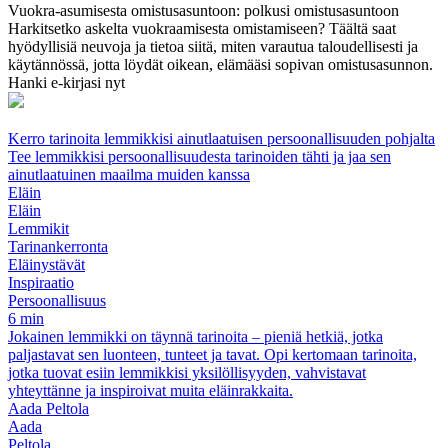
Vuokra-asumisesta omistusasuntoon: polkusi omistusasuntoon
Harkitsetko askelta vuokraamisesta omistamiseen? Täältä saat
hyödyllisiä neuvoja ja tietoa siitä, miten varautua taloudellisesti ja
käytännössä, jotta löydät oikean, elämääsi sopivan omistusasunnon.
Hanki e-kirjasi nyt
Kerro tarinoita lemmikkisi ainutlaatuisen persoonallisuuden pohjalta
Tee lemmikkisi persoonallisuudesta tarinoiden tähti ja jaa sen
ainutlaatuinen maailma muiden kanssa
Eläin
Eläin
Lemmikit
Tarinankerronta
Eläinystävät
Inspiraatio
Persoonallisuus
6 min
Jokainen lemmikki on täynnä tarinoita – pieniä hetkiä, jotka
paljastavat sen luonteen, tunteet ja tavat. Opi kertomaan tarinoita,
jotka tuovat esiin lemmikkisi yksilöllisyyden, vahvistavat
yhteyttänne ja inspiroivat muita eläinrakkaita.
Aada Peltola
Aada
Peltola