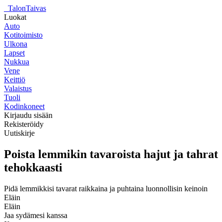
_
TalonTaivas
Luokat
Auto
Kotitoimisto
Ulkona
Lapset
Nukkua
Vene
Keittiö
Valaistus
Tuoli
Kodinkoneet
Kirjaudu sisään
Rekisteröidy
Uutiskirje
Poista lemmikin tavaroista hajut ja tahrat
tehokkaasti
Pidä lemmikkisi tavarat raikkaina ja puhtaina luonnollisin keinoin
Eläin
Eläin
Jaa sydämesi kanssa