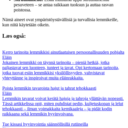
pesuveteen – se antaa raikkaan tuoksun ja auttaa rasvan
poistossa.
Nämä aineet ovat ympäristöystävällisiä ja turvallisia lemmikeille,
kun niitä käytetään oikein.
Læs også:
Kerro tarinoita lemmikkisi ainutlaatuisen persoonallisuuden pohjalta
Eläin
Jokainen lemmikki on täynnä tarinoita – pieniä hetkiä, jotka
paljastavat sen luonteen, tunteet ja tavat. Opi kertomaan tarinoita,
jotka tuovat esiin lemmikkisi yksilöllisyyden, vahvistavat
yhteyttänne ja inspiroivat muita eläinrakkaita.
Poista lemmikin tavaroista hajut ja tahrat tehokkaasti
Eläin
Lemmikin tavarat voivat kerätä hajuja ja tahroja yllättävän nopeasti.
Tässä artikkelissa opit, miten puhdistat pedin, kuljetuskopan ja lelut
tehokkaasti – ilman voimakkaita kemikaaleja – ja pidät kodin
raikkaana sekä lemmikin hyvinvoivana.
Tue kissasi hyvinvointia säännöllisillä rutiineilla