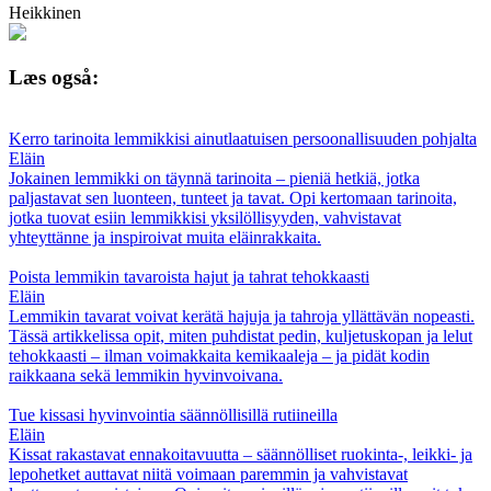
Heikkinen
Læs også:
Kerro tarinoita lemmikkisi ainutlaatuisen persoonallisuuden pohjalta
Eläin
Jokainen lemmikki on täynnä tarinoita – pieniä hetkiä, jotka
paljastavat sen luonteen, tunteet ja tavat. Opi kertomaan tarinoita,
jotka tuovat esiin lemmikkisi yksilöllisyyden, vahvistavat
yhteyttänne ja inspiroivat muita eläinrakkaita.
Poista lemmikin tavaroista hajut ja tahrat tehokkaasti
Eläin
Lemmikin tavarat voivat kerätä hajuja ja tahroja yllättävän nopeasti.
Tässä artikkelissa opit, miten puhdistat pedin, kuljetuskopan ja lelut
tehokkaasti – ilman voimakkaita kemikaaleja – ja pidät kodin
raikkaana sekä lemmikin hyvinvoivana.
Tue kissasi hyvinvointia säännöllisillä rutiineilla
Eläin
Kissat rakastavat ennakoitavuutta – säännölliset ruokinta-, leikki- ja
lepohetket auttavat niitä voimaan paremmin ja vahvistavat