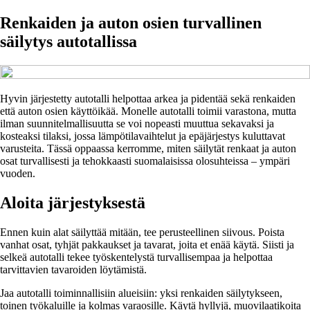
Renkaiden ja auton osien turvallinen
säilytys autotallissa
Hyvin järjestetty autotalli helpottaa arkea ja pidentää sekä renkaiden
että auton osien käyttöikää. Monelle autotalli toimii varastona, mutta
ilman suunnitelmallisuutta se voi nopeasti muuttua sekavaksi ja
kosteaksi tilaksi, jossa lämpötilavaihtelut ja epäjärjestys kuluttavat
varusteita. Tässä oppaassa kerromme, miten säilytät renkaat ja auton
osat turvallisesti ja tehokkaasti suomalaisissa olosuhteissa – ympäri
vuoden.
Aloita järjestyksestä
Ennen kuin alat säilyttää mitään, tee perusteellinen siivous. Poista
vanhat osat, tyhjät pakkaukset ja tavarat, joita et enää käytä. Siisti ja
selkeä autotalli tekee työskentelystä turvallisempaa ja helpottaa
tarvittavien tavaroiden löytämistä.
Jaa autotalli toiminnallisiin alueisiin: yksi renkaiden säilytykseen,
toinen työkaluille ja kolmas varaosille. Käytä hyllyjä, muovilaatikoita