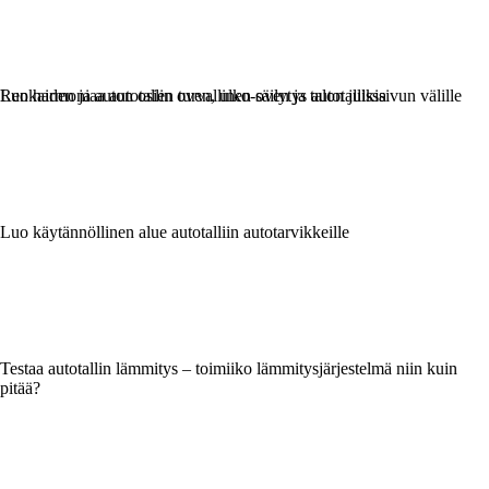
Renkaiden ja auton osien turvallinen säilytys autotallissa
Luo harmoniaa autotallin oven, ulko-oven ja talon julkisivun välille
Luo käytännöllinen alue autotalliin autotarvikkeille
Testaa autotallin lämmitys – toimiiko lämmitysjärjestelmä niin kuin
pitää?