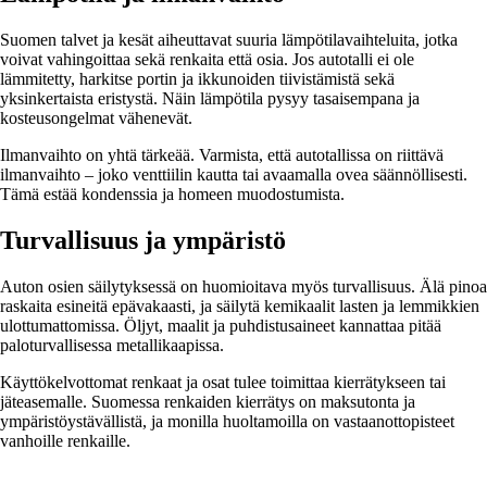
Suomen talvet ja kesät aiheuttavat suuria lämpötilavaihteluita, jotka
voivat vahingoittaa sekä renkaita että osia. Jos autotalli ei ole
lämmitetty, harkitse portin ja ikkunoiden tiivistämistä sekä
yksinkertaista eristystä. Näin lämpötila pysyy tasaisempana ja
kosteusongelmat vähenevät.
Ilmanvaihto on yhtä tärkeää. Varmista, että autotallissa on riittävä
ilmanvaihto – joko venttiilin kautta tai avaamalla ovea säännöllisesti.
Tämä estää kondenssia ja homeen muodostumista.
Turvallisuus ja ympäristö
Auton osien säilytyksessä on huomioitava myös turvallisuus. Älä pinoa
raskaita esineitä epävakaasti, ja säilytä kemikaalit lasten ja lemmikkien
ulottumattomissa. Öljyt, maalit ja puhdistusaineet kannattaa pitää
paloturvallisessa metallikaapissa.
Käyttökelvottomat renkaat ja osat tulee toimittaa kierrätykseen tai
jäteasemalle. Suomessa renkaiden kierrätys on maksutonta ja
ympäristöystävällistä, ja monilla huoltamoilla on vastaanottopisteet
vanhoille renkaille.