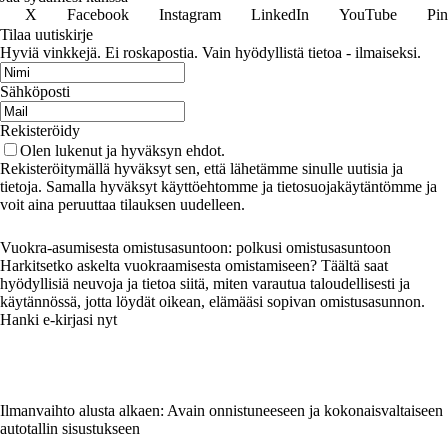
X
Facebook
Instagram
LinkedIn
YouTube
Pin
Tilaa uutiskirje
Hyviä vinkkejä. Ei roskapostia. Vain hyödyllistä tietoa - ilmaiseksi.
Sähköposti
Rekisteröidy
Olen lukenut ja hyväksyn ehdot.
Rekisteröitymällä hyväksyt sen, että lähetämme sinulle uutisia ja
tietoja. Samalla hyväksyt käyttöehtomme ja tietosuojakäytäntömme ja
voit aina peruuttaa tilauksen uudelleen.
Vuokra-asumisesta omistusasuntoon: polkusi omistusasuntoon
Harkitsetko askelta vuokraamisesta omistamiseen? Täältä saat
hyödyllisiä neuvoja ja tietoa siitä, miten varautua taloudellisesti ja
käytännössä, jotta löydät oikean, elämääsi sopivan omistusasunnon.
Hanki e-kirjasi nyt
Ilmanvaihto alusta alkaen: Avain onnistuneeseen ja kokonaisvaltaiseen
autotallin sisustukseen