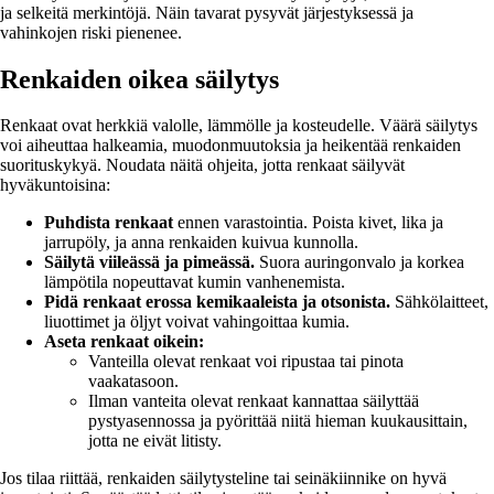
ja selkeitä merkintöjä. Näin tavarat pysyvät järjestyksessä ja
vahinkojen riski pienenee.
Renkaiden oikea säilytys
Renkaat ovat herkkiä valolle, lämmölle ja kosteudelle. Väärä säilytys
voi aiheuttaa halkeamia, muodonmuutoksia ja heikentää renkaiden
suorituskykyä. Noudata näitä ohjeita, jotta renkaat säilyvät
hyväkuntoisina:
Puhdista renkaat
ennen varastointia. Poista kivet, lika ja
jarrupöly, ja anna renkaiden kuivua kunnolla.
Säilytä viileässä ja pimeässä.
Suora auringonvalo ja korkea
lämpötila nopeuttavat kumin vanhenemista.
Pidä renkaat erossa kemikaaleista ja otsonista.
Sähkölaitteet,
liuottimet ja öljyt voivat vahingoittaa kumia.
Aseta renkaat oikein:
Vanteilla olevat renkaat voi ripustaa tai pinota
vaakatasoon.
Ilman vanteita olevat renkaat kannattaa säilyttää
pystyasennossa ja pyörittää niitä hieman kuukausittain,
jotta ne eivät litisty.
Jos tilaa riittää, renkaiden säilytysteline tai seinäkiinnike on hyvä