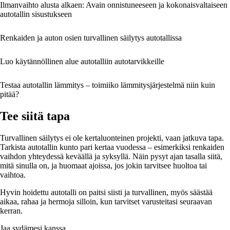
Ilmanvaihto alusta alkaen: Avain onnistuneeseen ja kokonaisvaltaiseen
autotallin sisustukseen
Renkaiden ja auton osien turvallinen säilytys autotallissa
Luo käytännöllinen alue autotalliin autotarvikkeille
Testaa autotallin lämmitys – toimiiko lämmitysjärjestelmä niin kuin
pitää?
Tee siitä tapa
Turvallinen säilytys ei ole kertaluonteinen projekti, vaan jatkuva tapa.
Tarkista autotallin kunto pari kertaa vuodessa – esimerkiksi renkaiden
vaihdon yhteydessä keväällä ja syksyllä. Näin pysyt ajan tasalla siitä,
mitä sinulla on, ja huomaat ajoissa, jos jokin tarvitsee huoltoa tai
vaihtoa.
Hyvin hoidettu autotalli on paitsi siisti ja turvallinen, myös säästää
aikaa, rahaa ja hermoja silloin, kun tarvitset varusteitasi seuraavan
kerran.
Jaa sydämesi kanssa