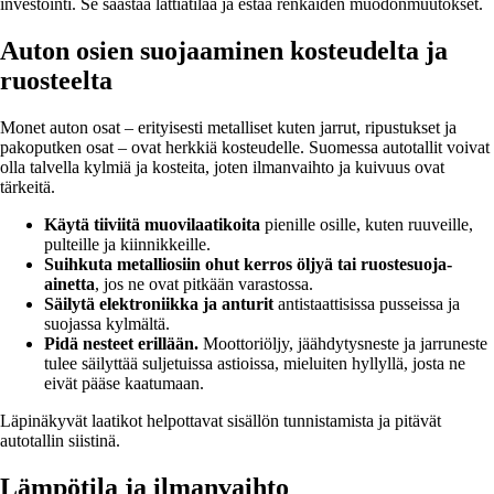
investointi. Se säästää lattiatilaa ja estää renkaiden muodonmuutokset.
Auton osien suojaaminen kosteudelta ja
ruosteelta
Monet auton osat – erityisesti metalliset kuten jarrut, ripustukset ja
pakoputken osat – ovat herkkiä kosteudelle. Suomessa autotallit voivat
olla talvella kylmiä ja kosteita, joten ilmanvaihto ja kuivuus ovat
tärkeitä.
Käytä tiiviitä muovilaatikoita
pienille osille, kuten ruuveille,
pulteille ja kiinnikkeille.
Suihkuta metalliosiin ohut kerros öljyä tai ruostesuoja-
ainetta
, jos ne ovat pitkään varastossa.
Säilytä elektroniikka ja anturit
antistaattisissa pusseissa ja
suojassa kylmältä.
Pidä nesteet erillään.
Moottoriöljy, jäähdytysneste ja jarruneste
tulee säilyttää suljetuissa astioissa, mieluiten hyllyllä, josta ne
eivät pääse kaatumaan.
Läpinäkyvät laatikot helpottavat sisällön tunnistamista ja pitävät
autotallin siistinä.
Lämpötila ja ilmanvaihto