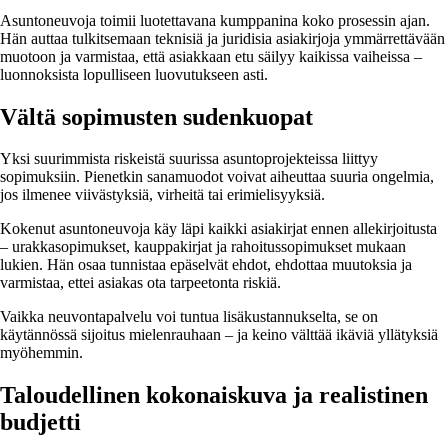
Asuntoneuvoja toimii luotettavana kumppanina koko prosessin ajan.
Hän auttaa tulkitsemaan teknisiä ja juridisia asiakirjoja ymmärrettävään
muotoon ja varmistaa, että asiakkaan etu säilyy kaikissa vaiheissa –
luonnoksista lopulliseen luovutukseen asti.
Vältä sopimusten sudenkuopat
Yksi suurimmista riskeistä suurissa asuntoprojekteissa liittyy
sopimuksiin. Pienetkin sanamuodot voivat aiheuttaa suuria ongelmia,
jos ilmenee viivästyksiä, virheitä tai erimielisyyksiä.
Kokenut asuntoneuvoja käy läpi kaikki asiakirjat ennen allekirjoitusta
– urakkasopimukset, kauppakirjat ja rahoitussopimukset mukaan
lukien. Hän osaa tunnistaa epäselvät ehdot, ehdottaa muutoksia ja
varmistaa, ettei asiakas ota tarpeetonta riskiä.
Vaikka neuvontapalvelu voi tuntua lisäkustannukselta, se on
käytännössä sijoitus mielenrauhaan – ja keino välttää ikäviä yllätyksiä
myöhemmin.
Taloudellinen kokonaiskuva ja realistinen
budjetti