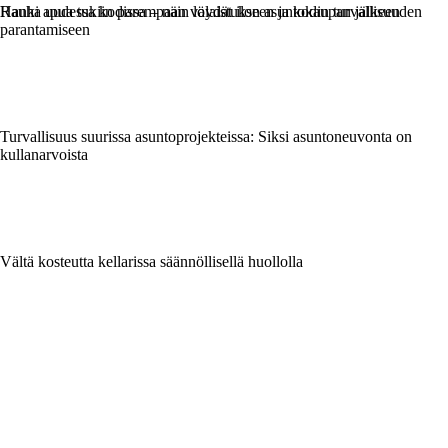
Rauha uudessa kodissa – näin löydät ilon asuntokaupan jälkeen
Hanki apua tukiin parempaan valaistukseen ja kodin turvallisuuden
parantamiseen
Turvallisuus suurissa asuntoprojekteissa: Siksi asuntoneuvonta on
kullanarvoista
Vältä kosteutta kellarissa säännöllisellä huollolla