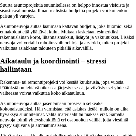
Suurta asuntoprojektia suunnitellessa on helppo innostua visioista ja
sisustusvalinnoista. Ilman realistista budjettia projekti voi kuitenkin
paisua yli varojen.
Asuntoneuvoja auttaa laatimaan kattavan budjetin, joka huomioi sekä
ennakoidut että yllättävät kulut. Mukaan lasketaan esimerkiksi
rakennuslainan korot, liitännäismaksut, lisätyöt ja vakuutukset. Lisäksi
neuvoja voi vertailla rahoitusvaihtoehtoja ja arvioida, miten projekti
vaikuttaa asiakkaan talouteen pitkällä aikavälillä.
Aikataulu ja koordinointi – stressi
hallintaan
Rakennus- tai remonttiprojekti voi kestää kuukausia, jopa vuosia.
Päätöksiä on tehtävä oikeassa järjestyksessä, ja viivästykset yhdessä
vaiheessa voivat vaikuttaa koko aikatauluun.
Asuntoneuvoja auttaa jäsentämään prosessin selkeäksi
kokonaisuudeksi. Hän varmistaa, että asiakas tietää, milloin on aika
hyväksyä suunnitelmat, valita materiaalit tai maksaa erät. Samalla
neuvoja toimii yhteyshenkilönä eri osapuolten välillä, jotta viestintä
pysyy sujuvana ja ammattimaisena.
Tämä antaa asiakkaalle mahdollisuuden keskittyä olennaiseen – niihin