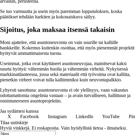
arvailun, perusteella.
Se tuo varmuutta ja usein myös paremman lopputuloksen, koska
päätökset tehdään harkiten ja kokonaiskuva säilyy.
Sijoitus, joka maksaa itsensä takaisin
Moni ajattelee, että asuntoneuvonta on vain suurille tai kalliille
hankkeille. Kokemus kuitenkin osoittaa, että myös pienemmät projektit
hyötyvät ammattimaisesta tuesta.
Useimmat, jotka ovat käyttäneet asuntoneuvojaa, mainitsevat kaksi
suurta hyötyä: vähemmän huolia ja vähemmän virheitä. Nykyisessä
markkinatilanteessa, jossa sekä materiaalit että työvoima ovat kalliita,
pienetkin virheet voivat tulla kalliimmiksi kuin neuvontapalkkio.
Lyhyesti sanottuna: asuntoneuvonta ei ole ylellisyys, vaan vakuutus
odottamattomia ongelmia vastaan – ja avain turvalliseen, hallittuun ja
onnistuneeseen asuntoprojektiin.
Jaa sydämesi kanssa
X
Facebook
Instagram
LinkedIn
YouTube
Pin
Tilaa uutiskirje
Hyviä vinkkejä. Ei roskapostia. Vain hyödyllistä tietoa - ilmaiseksi.