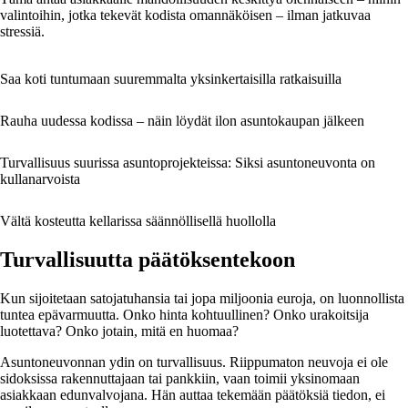
valintoihin, jotka tekevät kodista omannäköisen – ilman jatkuvaa
stressiä.
Saa koti tuntumaan suuremmalta yksinkertaisilla ratkaisuilla
Rauha uudessa kodissa – näin löydät ilon asuntokaupan jälkeen
Turvallisuus suurissa asuntoprojekteissa: Siksi asuntoneuvonta on
kullanarvoista
Vältä kosteutta kellarissa säännöllisellä huollolla
Turvallisuutta päätöksentekoon
Kun sijoitetaan satojatuhansia tai jopa miljoonia euroja, on luonnollista
tuntea epävarmuutta. Onko hinta kohtuullinen? Onko urakoitsija
luotettava? Onko jotain, mitä en huomaa?
Asuntoneuvonnan ydin on turvallisuus. Riippumaton neuvoja ei ole
sidoksissa rakennuttajaan tai pankkiin, vaan toimii yksinomaan
asiakkaan edunvalvojana. Hän auttaa tekemään päätöksiä tiedon, ei