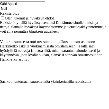
Sähköposti
Rekisteröidy
Olen lukenut ja hyväksyn ehdot.
Rekisteröitymällä hyväksyt sen, että lähetämme sinulle uutisia ja
tietoja. Samalla hyväksyt käyttöehtomme ja tietosuojakäytäntömme ja
voit aina peruuttaa tilauksen uudelleen.
Vuokra-asumisesta omistusasuntoon: polkusi omistusasuntoon
Harkitsetko askelta vuokraamisesta omistamiseen? Täältä saat
hyödyllisiä neuvoja ja tietoa siitä, miten varautua taloudellisesti ja
käytännössä, jotta löydät oikean, elämääsi sopivan omistusasunnon.
Hanki e-kirjasi nyt
Saa koti tuntumaan suuremmalta yksinkertaisilla ratkaisuilla