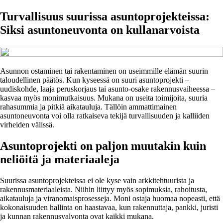
Turvallisuus suurissa asuntoprojekteissa:
Siksi asuntoneuvonta on kullanarvoista
Asunnon ostaminen tai rakentaminen on useimmille elämän suurin
taloudellinen päätös. Kun kyseessä on suuri asuntoprojekti –
uudiskohde, laaja peruskorjaus tai asunto-osake rakennusvaiheessa –
kasvaa myös monimutkaisuus. Mukana on useita toimijoita, suuria
rahasummia ja pitkiä aikatauluja. Tällöin ammattimainen
asuntoneuvonta voi olla ratkaiseva tekijä turvallisuuden ja kalliiden
virheiden välissä.
Asuntoprojekti on paljon muutakin kuin
neliöitä ja materiaaleja
Suurissa asuntoprojekteissa ei ole kyse vain arkkitehtuurista ja
rakennusmateriaaleista. Niihin liittyy myös sopimuksia, rahoitusta,
aikatauluja ja viranomaisprosesseja. Moni ostaja huomaa nopeasti, että
kokonaisuuden hallinta on haastavaa, kun rakennuttaja, pankki, juristi
ja kunnan rakennusvalvonta ovat kaikki mukana.