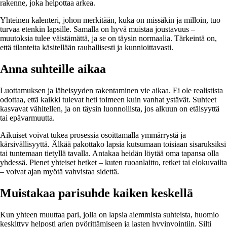
rakenne, joka helpottaa arkea.
Yhteinen kalenteri, johon merkitään, kuka on missäkin ja milloin, tuo
turvaa etenkin lapsille. Samalla on hyvä muistaa joustavuus –
muutoksia tulee väistämättä, ja se on täysin normaalia. Tärkeintä on,
että tilanteita käsitellään rauhallisesti ja kunnioittavasti.
Anna suhteille aikaa
Luottamuksen ja läheisyyden rakentaminen vie aikaa. Ei ole realistista
odottaa, että kaikki tulevat heti toimeen kuin vanhat ystävät. Suhteet
kasvavat vähitellen, ja on täysin luonnollista, jos alkuun on etäisyyttä
tai epävarmuutta.
Aikuiset voivat tukea prosessia osoittamalla ymmärrystä ja
kärsivällisyyttä. Älkää pakottako lapsia kutsumaan toisiaan sisaruksiksi
tai tuntemaan tietyllä tavalla. Antakaa heidän löytää oma tapansa olla
yhdessä. Pienet yhteiset hetket – kuten ruoanlaitto, retket tai elokuvailta
– voivat ajan myötä vahvistaa sidettä.
Muistakaa parisuhde kaiken keskellä
Kun yhteen muuttaa pari, jolla on lapsia aiemmista suhteista, huomio
keskittyy helposti arjen pyörittämiseen ja lasten hyvinvointiin. Silti