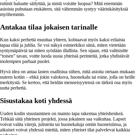
rutiinit haluatte säilyttää, ja mistä voisitte luopua? Mitä enemmän
asioista puhutaan etukäteen, sitä vähemmän syntyy väärinkäsityksiä
myöhemmin.
Antakaa tilaa jokaisen tarinalle
Kun kaksi perhettä muuttaa yhteen, kohtaavat myös kaksi erilaista
tapaa elää ja juhlia. Se voi näkyä esimerkiksi siinä, miten vietetään
syntymäpäiviä tai miten syödään illallista. Sen sijaan, että valitsisitte
“toisen” tavan, voitte luoda uusia yhteisiä perinteitä, jotka yhdistävät
molempien parhaat puolet.
Hyvä idea on antaa lasten osallistua siihen, mitä asioita otetaan mukaan
uuteen kotiin – ehkä jokin valokuva, huonekalu tai esine, jolla on heille
merkitystä. Se kertoo, että heidän menneisyytensä on tärkeä osa myös
uutta perhettä.
Sisustakaa koti yhdessä
Uuden kodin sisustaminen on mainio tapa rakentaa yhteishenkeä.
Tehkää siitä yhteinen projekti, jossa jokainen saa vaikuttaa. Lapset
voivat valita värejä, julisteita tai huonekaluja omiin huoneisiinsa, ja
aikuiset voivat yhdessä miettiä, miten yhteiset tilat palvelevat kaikkia