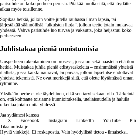
parisuhde on koko perheen perusta. Pitäkää huolta siitä, että löydätte
aikaa myös toisillenne.
Sopikaa hetkiä, jolloin voitte jutella rauhassa ilman lapsia, tai
järjestäkää säännöllisiä “aikuisten iltoja”, jolloin teette jotain mukavaa
yhdessä. Vahva parisuhde luo turvaa ja vakautta, joka heijastuu koko
perheeseen.
Juhlistakaa pieniä onnistumisia
Uusperheen rakentaminen on prosessi, jossa on sekä haasteita että ilon
hetkiä. Muistakaa juhlia pieniä edistysaskeleita – ensimmäistä yhteistä
illallista, jossa kaikki nauravat, tai päivää, jolloin lapset itse ehdottavat
yhteistä tekemistä. Ne ovat merkkejä siitä, että olette löytämässä oman
rytminne.
Yksikään perhe ei ole täydellinen, eikä sen tarvitsekaan olla. Tärkeintä
on, että kohtaatte toisianne kunnioituksella, uteliaisuudella ja halulla
rakentaa jotain uutta yhdessä.
Jaa sydämesi kanssa
X
Facebook
Instagram
LinkedIn
YouTube
Pin
Tilaa uutiskirje
Hyviä vinkkejä. Ei roskapostia. Vain hyödyllistä tietoa - ilmaiseksi.