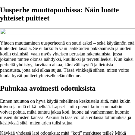
Uusperhe muuttopuuhissa: Näin luotte
yhteiset puitteet
Yhteen muuttaminen uusperheenä on suuri askel – sekä käytännön että
tunteiden tasolla. Se ei tarkoita vain laatikoiden pakkaamista ja uuden
kodin etsimistä, vaan myös yhteisen perustan rakentamista, jossa
jokainen tuntee olonsa nähdyksi, kuulluksi ja tervetulleeksi. Kun kaksi
perhettä yhdistyy, tarvitaan aikaa, kärsivällisyyttä ja tietoista
panostusta, jotta arki alkaa sujua. Tässä vinkkejä siihen, miten voitte
luoda hyvät puitteet yhteiselle elämällenne.
Puhukaa avoimesti odotuksista
Ennen muuttoa on hyvä käydä rehellinen keskustelu siitä, mitä kukin
toivoo ja mitä ehkä pelkää. Lapset – niin pienet kuin isommatkin –
voivat pohtia, miltä tuntuu jakaa koti, huone tai vanhemman huomio
uusien ihmisten kanssa. Aikuisilla taas voi olla erilaisia tottumuksia ja
käsityksiä siitä, miten arjen tulisi sujua.
Käykää yhdessä läpi odotuksia: mitä “koti” merkitsee teille? Mitkä