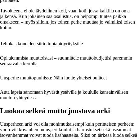
parhaiten.
Tavoitteena ei ole täydellinen koti, vaan koti, jossa kaikilla on oma
jälkensä. Kun jokainen saa osallistua, on helpompi tuntea paikka
omakseen – myös silloin, jos toinen perhe muuttaa jo valmiiksi toisen
kotiin.
Tehokas koneiden siirto tuotantoyrityksille
Opi aiemmista muuttoistasi – suunnittele muuttobudjettisi paremmin
seuraavalla kerralla
Uusperhe muuttopuuhissa: Näin luotte yhteiset puitteet
Auta lapsia sanomaan hyvästit ystäville ja koululle kansainvälisen
muuton yhteydessä
Luokaa selkeä mutta joustava arki
Uusperheen arki voi olla monimutkaisempi kuin perinteisen perheen:
vuoroviikkovanhemmuus, eri koulut ja harrastukset sekä useammat
isovanhemmat voivat tuoda lisähaasteita. Siksi on tärkeää luoda selkeä