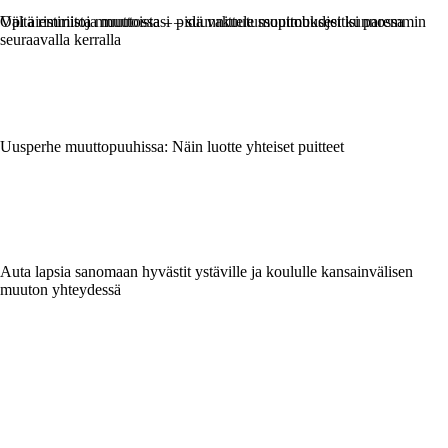
Opi aiemmista muuttoistasi – suunnittele muuttobudjettisi paremmin
Vältä ristiriitoja muutossa – pidä vakuutussopimuksesi kunnossa
seuraavalla kerralla
Uusperhe muuttopuuhissa: Näin luotte yhteiset puitteet
Auta lapsia sanomaan hyvästit ystäville ja koululle kansainvälisen
muuton yhteydessä