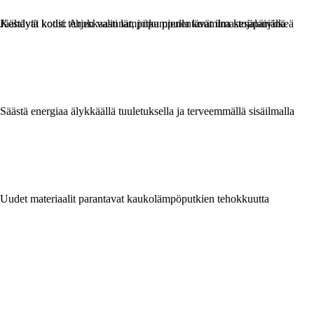
Kestävät kodit: Arjen valinnat, jotka pienentävät ilmastojalanjälkeä
Jäähdytä kotisi tehokkaasti lämpöpumpulla kuumina kesäpäivinä
Säästä energiaa älykkäällä tuuletuksella ja terveemmällä sisäilmalla
Uudet materiaalit parantavat kaukolämpöputkien tehokkuutta