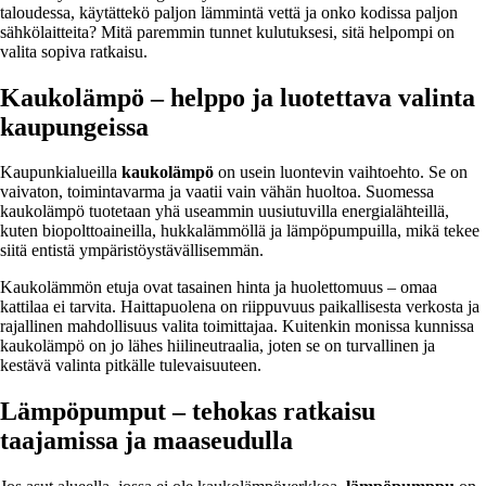
taloudessa, käytättekö paljon lämmintä vettä ja onko kodissa paljon
sähkölaitteita? Mitä paremmin tunnet kulutuksesi, sitä helpompi on
valita sopiva ratkaisu.
Kaukolämpö – helppo ja luotettava valinta
kaupungeissa
Kaupunkialueilla
kaukolämpö
on usein luontevin vaihtoehto. Se on
vaivaton, toimintavarma ja vaatii vain vähän huoltoa. Suomessa
kaukolämpö tuotetaan yhä useammin uusiutuvilla energialähteillä,
kuten biopolttoaineilla, hukkalämmöllä ja lämpöpumpuilla, mikä tekee
siitä entistä ympäristöystävällisemmän.
Kaukolämmön etuja ovat tasainen hinta ja huolettomuus – omaa
kattilaa ei tarvita. Haittapuolena on riippuvuus paikallisesta verkosta ja
rajallinen mahdollisuus valita toimittajaa. Kuitenkin monissa kunnissa
kaukolämpö on jo lähes hiilineutraalia, joten se on turvallinen ja
kestävä valinta pitkälle tulevaisuuteen.
Lämpöpumput – tehokas ratkaisu
taajamissa ja maaseudulla