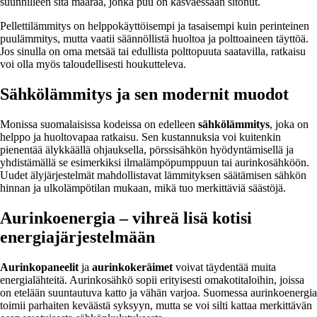
suunnilleen sitä määrää, jonka puu on kasvaessaan sitonut.
Pellettilämmitys on helppokäyttöisempi ja tasaisempi kuin perinteinen
puulämmitys, mutta vaatii säännöllistä huoltoa ja polttoaineen täyttöä.
Jos sinulla on oma metsää tai edullista polttopuuta saatavilla, ratkaisu
voi olla myös taloudellisesti houkutteleva.
Sähkölämmitys ja sen modernit muodot
Monissa suomalaisissa kodeissa on edelleen
sähkölämmitys
, joka on
helppo ja huoltovapaa ratkaisu. Sen kustannuksia voi kuitenkin
pienentää älykkäällä ohjauksella, pörssisähkön hyödyntämisellä ja
yhdistämällä se esimerkiksi ilmalämpöpumppuun tai aurinkosähköön.
Uudet älyjärjestelmät mahdollistavat lämmityksen säätämisen sähkön
hinnan ja ulkolämpötilan mukaan, mikä tuo merkittäviä säästöjä.
Aurinkoenergia – vihreä lisä kotisi
energiajärjestelmään
Aurinkopaneelit
ja
aurinkokeräimet
voivat täydentää muita
energialähteitä. Aurinkosähkö sopii erityisesti omakotitaloihin, joissa
on etelään suuntautuva katto ja vähän varjoa. Suomessa aurinkoenergia
toimii parhaiten keväästä syksyyn, mutta se voi silti kattaa merkittävän