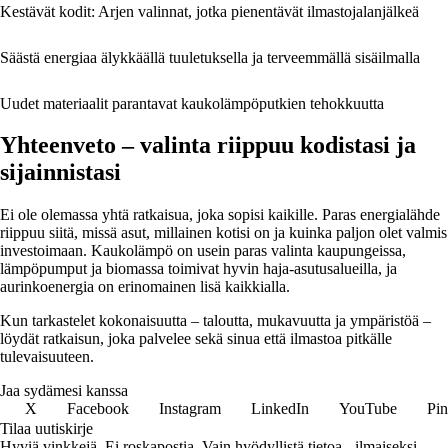
Kestävät kodit: Arjen valinnat, jotka pienentävät ilmastojalanjälkeä
Säästä energiaa älykkäällä tuuletuksella ja terveemmällä sisäilmalla
Uudet materiaalit parantavat kaukolämpöputkien tehokkuutta
Yhteenveto – valinta riippuu kodistasi ja
sijainnistasi
Ei ole olemassa yhtä ratkaisua, joka sopisi kaikille. Paras energialähde
riippuu siitä, missä asut, millainen kotisi on ja kuinka paljon olet valmis
investoimaan. Kaukolämpö on usein paras valinta kaupungeissa,
lämpöpumput ja biomassa toimivat hyvin haja-asutusalueilla, ja
aurinkoenergia on erinomainen lisä kaikkialla.
Kun tarkastelet kokonaisuutta – taloutta, mukavuutta ja ympäristöä –
löydät ratkaisun, joka palvelee sekä sinua että ilmastoa pitkälle
tulevaisuuteen.
Jaa sydämesi kanssa
X
Facebook
Instagram
LinkedIn
YouTube
Pin
Tilaa uutiskirje
Hyviä vinkkejä. Ei roskapostia. Vain hyödyllistä tietoa - ilmaiseksi.