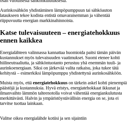
osan vuotuisesta sähkönkulutuksesta.
Aurinkosähkön yhdistäminen lämpöpumppuun tai sähköauton
lataukseen tekee kodista entistä omavaraisemman ja vähentää
riippuvuutta energian markkinahinnoista.
Katse tulevaisuuteen – energiatehokkuus
ennen kaikkea
Energialähteen valinnassa kannattaa huomioida paitsi tämän päivän
kustannukset myös tulevaisuuden vaatimukset. Suomi etenee kohti
hiilineutraaliutta, ja sähköntuotanto perustuu yhä enemmän tuuli- ja
aurinkoenergiaan. Siksi on järkevää valita ratkaisu, joka tukee tätä
kehitystä – esimerkiksi lämpöpumppu yhdistettynä aurinkosähköön.
Muista myös, että
energiatehokkuus
on tärkein askel kohti pienempiä
päästöjä ja kustannuksia. Hyvä eristys, energiatehokkaat ikkunat ja
ilmanvaihto lämmön talteenotolla voivat vähentää energiankulutusta
merkittävästi. Halvin ja ympäristöystävällisin energia on se, jota ei
tarvitse tuottaa lainkaan.
Valitse oikea energialähde kotiisi ja sen sijaintiin