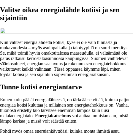
Valitse oikea energialähde kotiisi ja sen
sijaintiin
Kun valitset energialähdettä kotiisi, kyse ei ole vain hinnasta ja
mukavuudesta – myös asuinpaikalla ja talotyypillä on suuri merkitys.
Se, mikä toimii hyvin omakotitalossa maaseudulla, ei välttämättä ole
paras ratkaisu kerrostaloasunnossa kaupungissa. Suomen vaihtelevat
sääolosuhteet, energian saatavuus ja rakennuksen energiatehokkuus
vaikuttavat kaikki valintaan. Tässä oppaassa käymme läpi, miten
löydät kotiisi ja sen sijaintiin sopivimman energiaratkaisun.
Tunne kotisi energiantarve
Ennen kuin päätät energialähteestä, on tärkeää selvittää, kuinka paljon
energiaa kotisi kuluttaa ja millainen sen energiatehokkuus on. Vanha,
huonosti eristetty talo tarvitsee enemmän lämpöä kuin uusi
matalaenergiatalo.
Energiakatselmus
voi auttaa tunnistamaan, mistä
lämpö karkaa ja missä voit säästää eniten.
Pohdi myös omaa energiankäyttöäsi: kuinka monta ihmistä asuu