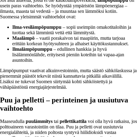
Jos asut alueella, jossa ei ole kaukolämpöverkkoa,
lämpöpumppu
on
usein paras vaihtoehto. Se hyödyntää ympäristön lämpöenergiaa –
ilmasta, maasta tai vedestä – ja muuntaa sen lämmöksi kotiin.
Suomessa yleisimmät vaihtoehdot ovat:
Ilma-vesilämpöpumppu
– sopii useimpiin omakotitaloihin ja
tuottaa sekä lämmintä vettä että lämmitystä.
Maalämpö
– vaatii porakaivon tai maapiirin, mutta tarjoaa
erittäin korkean hyötysuhteen ja alhaiset käyttökustannukset.
Ilmalämpöpumppu
– edullinen hankkia ja hyvä
lisälämmönlähde, erityisesti pieniin koteihin tai vapaa-ajan
asuntoihin.
Lämpöpumput vaativat alkuinvestoinnin, mutta säästö sähkölaskussa ja
pienemmät päästöt tekevät niistä kannattavia pitkällä aikavälillä.
Lisäksi ne tukevat Suomen siirtymää kohti sähköistettyä ja
vähäpäästöistä energiajärjestelmää.
Puu ja pelletti – perinteinen ja uusiutuva
vaihtoehto
Maaseudulla
puulämmitys
tai
pellettikattila
voi olla hyvä ratkaisu, jos
polttoaineen varastointiin on tilaa. Puu ja pelletti ovat uusiutuvia
energialähteitä, ja niiden poltosta syntyvä hiilidioksidi vastaa